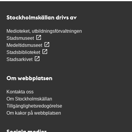
Kontakt
Stockholmskällan
Stockholmskällan drivs av
Medioteket, utbildningsförvaltningen
Stadsmuseet
Medeltidsmuseet
Stadsbiblioteket
Stadsarkivet
Om webbplatsen
Kontakta oss
Om Stockholmskällan
Tillgänglighetsredogörelse
Om kakor på webbplatsen
Sociala medier