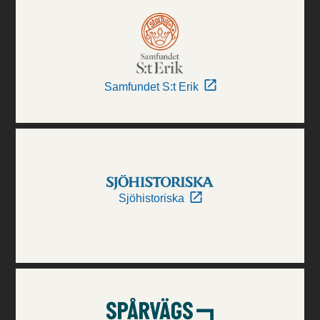
Samfundet S:t Erik
Sjöhistoriska