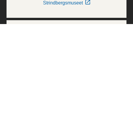
Strindbergsmuseet
Thielska Galleriet
Världskulturmuseerna