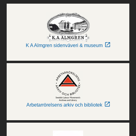
K A Almgren sidenväveri & museum
Arbetarrörelsens arkiv och bibliotek