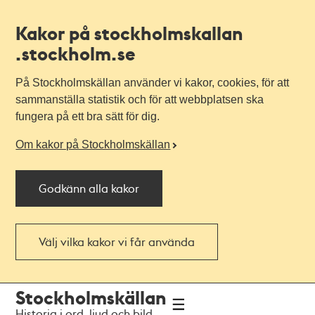
Kakor på stockholmskallan
.stockholm.se
På Stockholmskällan använder vi kakor, cookies, för att
sammanställa statistik och för att webbplatsen ska
fungera på ett bra sätt för dig.
Om kakor på Stockholmskällan
Godkänn alla kakor
Välj vilka kakor vi får använda
Till
Till
Stockholmskällan
navigationen
huvudinnehållet
Historia i ord, ljud och bild