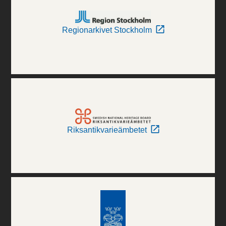
Regionarkivet Stockholm
Riksantikvarieämbetet