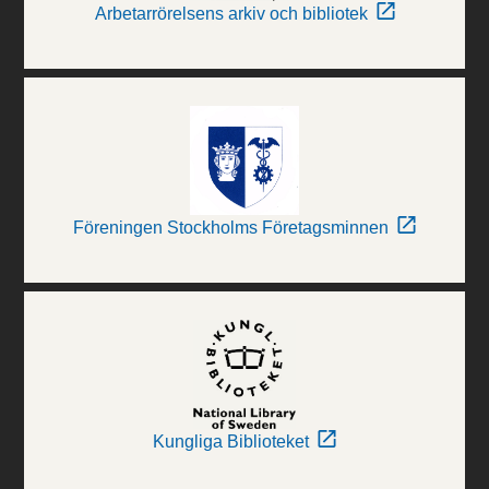
Arbetarrörelsens arkiv och bibliotek
Föreningen Stockholms Företagsminnen
Kungliga Biblioteket