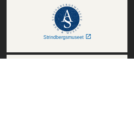
Strindbergsmuseet
Thielska Galleriet