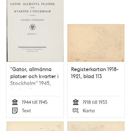
"Gator, allmänna
Registerkartan 1918-
platser och kvarter i
1921, blad 113
Stockholm" 1945,
årgång 11
1944 till 1945
1918 till 1933
Tid
Tid
Text
Karta
Typ
Typ