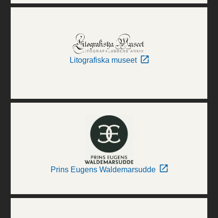
Litografiska museet
Prins Eugens Waldemarsudde