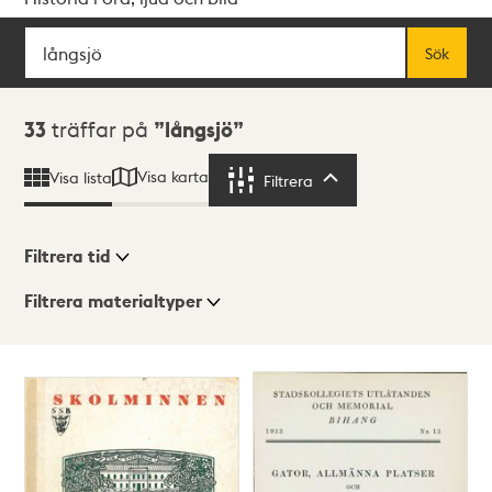
Sök
Fritextsök
Sök
Sökresultat
33
träffar på
långsjö
Visa karta
Visa lista
Filtrera
Filtrera
Filtrera tid
Filtrera materialtyper
Visningsläge
Totalt
33
träffar
Lista
Karta