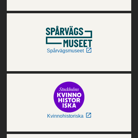
Spårvägsmuseet
Kvinnohistoriska