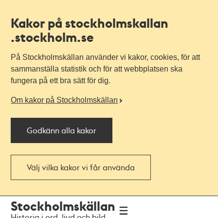
Kakor på stockholmskallan
.stockholm.se
På Stockholmskällan använder vi kakor, cookies, för att
sammanställa statistik och för att webbplatsen ska
fungera på ett bra sätt för dig.
Om kakor på Stockholmskällan
Godkänn alla kakor
Välj vilka kakor vi får använda
Till
Till
Stockholmskällan
navigationen
huvudinnehållet
Historia i ord, ljud och bild