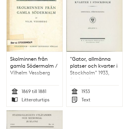
Skolminnen från
"Gator, allmänna
gamla Södermalm /
platser och kvarter i
Vilhelm Vessberg
Stockholm" 1933,
årgång 1
1869 till 1881
1933
Tid
Tid
Litteraturtips
Text
Typ
Typ