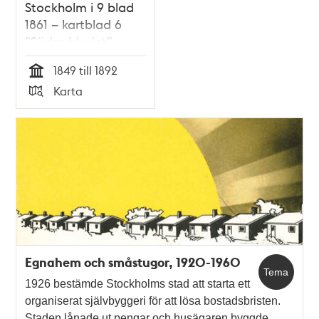
Stockholm i 9 blad
1861 – kartblad 6
”Södra bladet”,
översett 1892
1849 till 1892
Tid
Karta
Typ
Egnahem och småstugor, 1920-1960
Tema
1926 bestämde Stockholms stad att starta ett
organiserat självbyggeri för att lösa bostadsbristen.
Staden lånade ut pengar och husägaren byggde