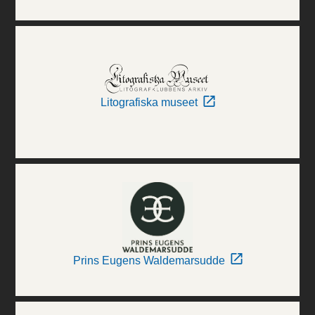
Litografiska museet
Prins Eugens Waldemarsudde