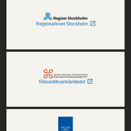
Regionarkivet Stockholm
Riksantikvarieämbetet