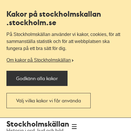
Kakor på stockholmskallan
.stockholm.se
På Stockholmskällan använder vi kakor, cookies, för att
sammanställa statistik och för att webbplatsen ska
fungera på ett bra sätt för dig.
Om kakor på Stockholmskällan
Godkänn alla kakor
Välj vilka kakor vi får använda
Till
Till
Stockholmskällan
navigationen
huvudinnehållet
Historia i ord, ljud och bild