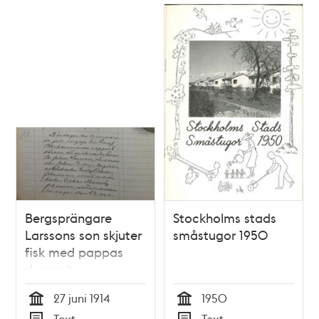
Bergsprängare
Stockholms stads
Larssons son skjuter
småstugor 1950
fisk med pappas
dynamit -
polisrapport 1914
27 juni 1914
1950
Tid
Tid
Text
Text