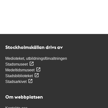
Kontakt
Stockholmskällan
Stockholmskällan drivs av
Medioteket, utbildningsförvaltningen
Stadsmuseet
Medeltidsmuseet
Stadsbiblioteket
Stadsarkivet
Om webbplatsen