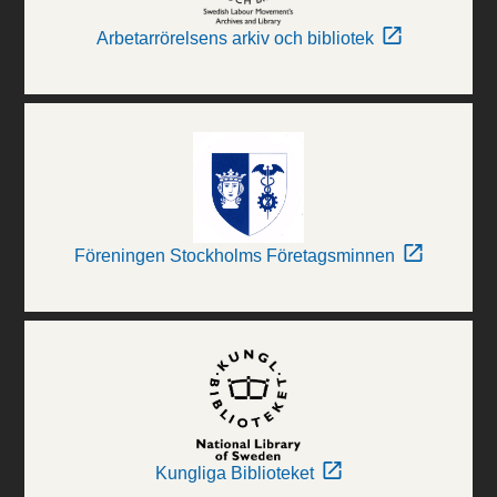
Arbetarrörelsens arkiv och bibliotek
Föreningen Stockholms Företagsminnen
Kungliga Biblioteket