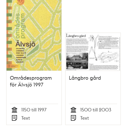
Områdesprogram
Långbro gård
för Älvsjö 1997
1150 till 1997
1500 till 2003
Tid
Tid
Text
Text
Typ
Typ