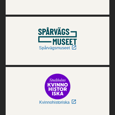
Spårvägsmuseet
Kvinnohistoriska