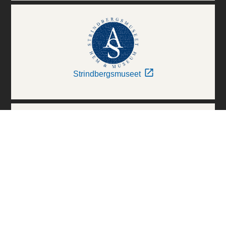
Strindbergsmuseet
Thielska Galleriet