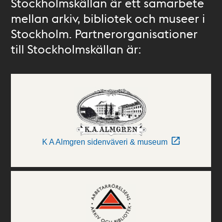
Stockholmskällan är ett samarbete
mellan arkiv, bibliotek och museer i
Stockholm. Partnerorganisationer
till Stockholmskällan är:
K A Almgren sidenväveri & museum