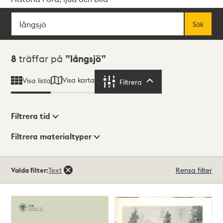
Sök
Fritextsök
Sök
Sökresultat
8
träffar på
långsjö
Visa karta
Visa lista
Filtrera
Filtrera
Filtrera tid
Filtrera materialtyper
Visningsläge
Totalt
Valda filter:
Text
Rensa filter
8
träffar
Lista
Karta