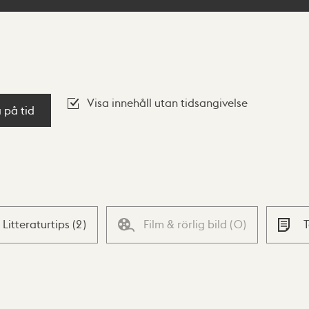
Visa innehåll utan tidsangivelse
a på tid
Litteraturtips
(
2
)
Film & rörlig bild
(
0
)