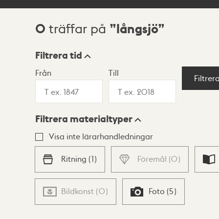
0
långsjö
träffar på
Sökresultat
Filtrera tid
Från
Till
Visningsläge
Filtrer
Filtrera materialtyper
Lista
Karta
Visa inte lärarhandledningar
Ritning
(
1
)
Föremål
(
0
)
Bildkonst
(
0
)
Foto
(
5
)