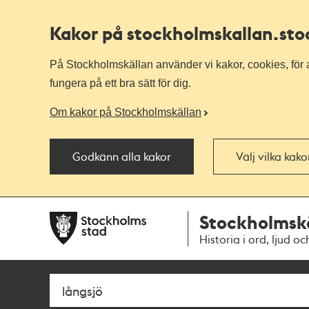
Kakor på stockholmskallan
.st
På Stockholmskällan använder vi kakor, cookies, för a
fungera på ett bra sätt för dig.
Om kakor på Stockholmskällan
Godkänn alla kakor
Välj vilka kak
Till
Till
Stockholmsk
navigationen
huvudinnehållet
Historia i ord, ljud oc
Sök
Fritextsök