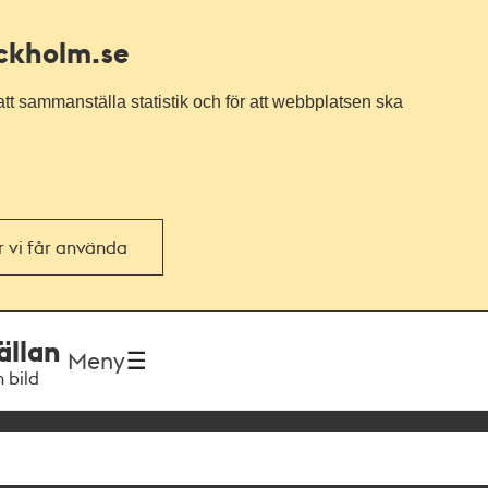
ockholm.se
tt sammanställa statistik och för att webbplatsen ska
or vi får använda
ällan
Meny
h bild