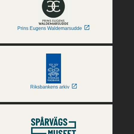
Prins Eugens Waldemarsudde
Riksbankens arkiv