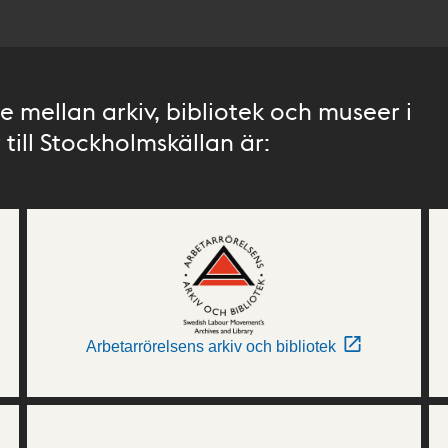
 mellan arkiv, bibliotek och museer i
till Stockholmskällan är:
Arbetarrörelsens arkiv och bibliotek