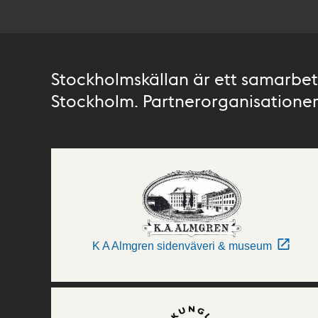
Stockholmskällan är ett samarbete
Stockholm. Partnerorganisationer 
K A Almgren sidenväveri & museum