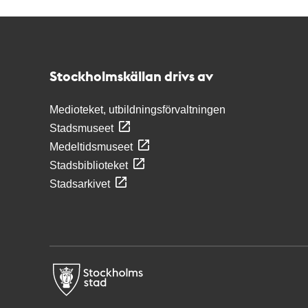
Kontakt
Stockholmskällan
Stockholmskällan drivs av
Medioteket, utbildningsförvaltningen
Stadsmuseet
Medeltidsmuseet
Stadsbiblioteket
Stadsarkivet