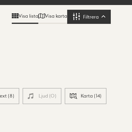
Visa karta
Visa lista
Filtrera
Filtrera
Text
(
8
)
Ljud
(
0
)
Karta
(
14
)