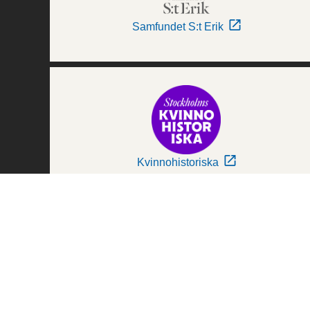
Samfundet S:t Erik
Kvinnohistoriska
Världskulturmuseerna