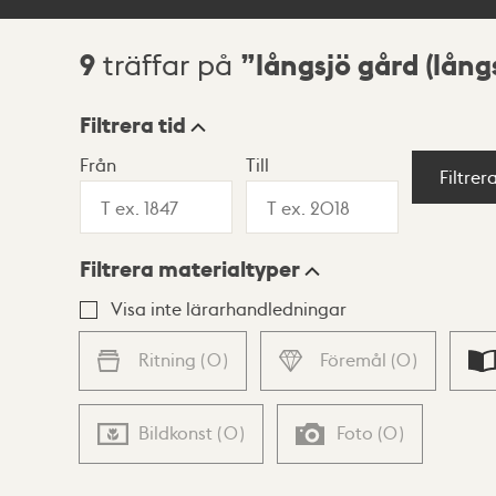
9
långsjö gård (lång
träffar på
Sökresultat
Filtrera tid
Från
Till
Visningsläge
Filtrer
Filtrera materialtyper
Lista
Karta
Visa inte lärarhandledningar
Ritning
(
0
)
Föremål
(
0
)
Bildkonst
(
0
)
Foto
(
0
)