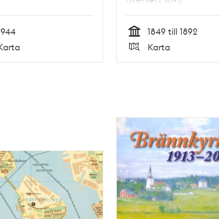
1944
1849 till 1892
Tid
Karta
Karta
Typ