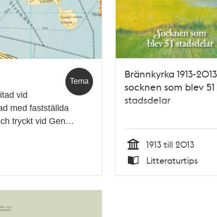
Brännkyrka 1913-2013
Tema
socknen som blev 51
itad vid
stadsdelar
ad med fastställda
 och tryckt vid Gen…
1913 till 2013
Tid
Litteraturtips
Typ