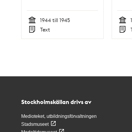
1944 till 1945
Tid
Tid
Text
Typ
Typ
Kontakt
Stockholmskällan
Stockholmskällan drivs av
Medioteket, utbildningsförvaltningen
Stadsmuseet