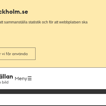
ockholm.se
tt sammanställa statistik och för att webbplatsen ska
or vi får använda
ällan
Meny
h bild