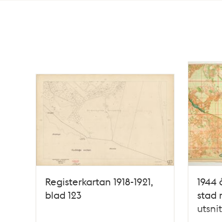
Totalt
9
träffar
Registerkartan 1918-1921,
1944 
blad 123
stad 
utsnit