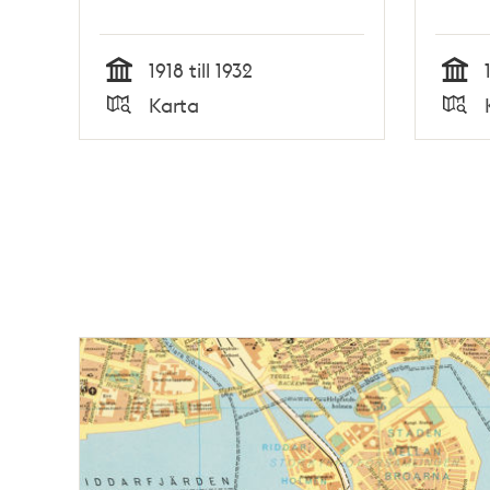
1918 till 1932
Tid
Tid
Karta
Typ
Typ