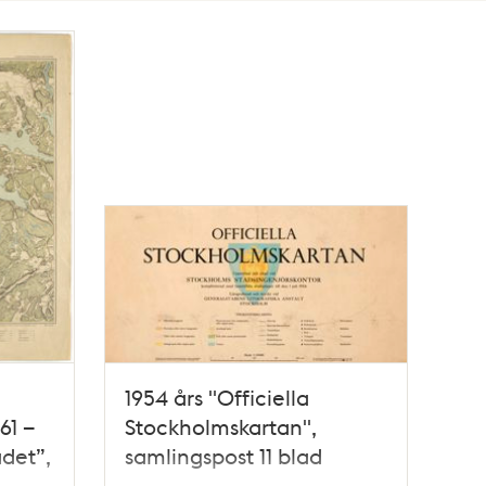
1954 års "Officiella
61 –
Stockholmskartan",
adet”,
samlingspost 11 blad