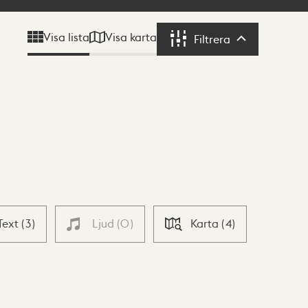
Visa karta
Visa lista
Filtrera
Filtrera
Text
(
3
)
Ljud
(
0
)
Karta
(
4
)