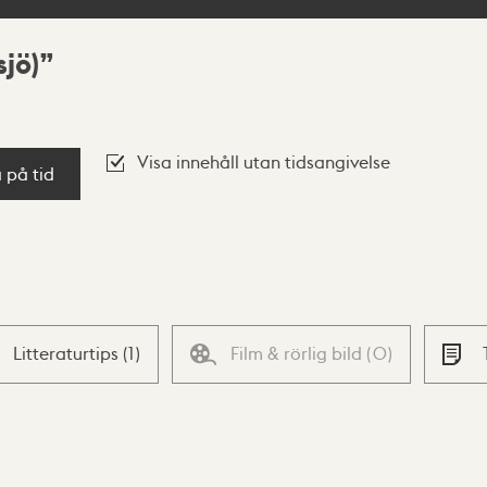
sjö)
Visa innehåll utan tidsangivelse
a på tid
Litteraturtips
(
1
)
Film & rörlig bild
(
0
)