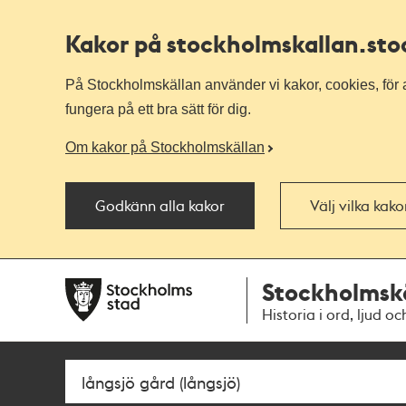
Kakor på stockholmskallan
.st
På Stockholmskällan använder vi kakor, cookies, för a
fungera på ett bra sätt för dig.
Om kakor på Stockholmskällan
Godkänn alla kakor
Välj vilka kak
Till
Till
Stockholmsk
navigationen
huvudinnehållet
Historia i ord, ljud oc
Sök
Fritextsök