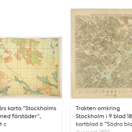
års karta "Stockholms
Trakten omkring
med förstäder",
Stockholm i 9 blad 18
t c
kartblad 6 ”Södra bl
översett 1892