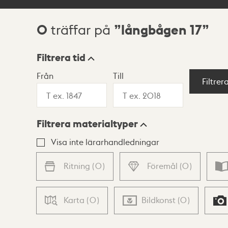
0
långbågen 17
träffar på
Sökresultat
Filtrera tid
Från
Till
Visningsläge
Filtrer
Filtrera materialtyper
Lista
Karta
Visa inte lärarhandledningar
Ritning
(
0
)
Föremål
(
0
)
Karta
(
0
)
Bildkonst
(
0
)