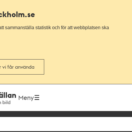
ockholm.se
tt sammanställa statistik och för att webbplatsen ska
or vi får använda
ällan
Meny
h bild