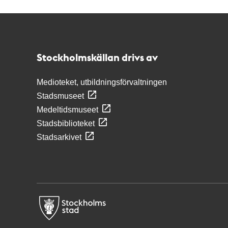
Kontakt
Stockholmskällan
Stockholmskällan drivs av
Medioteket, utbildningsförvaltningen
Stadsmuseet
Medeltidsmuseet
Stadsbiblioteket
Stadsarkivet