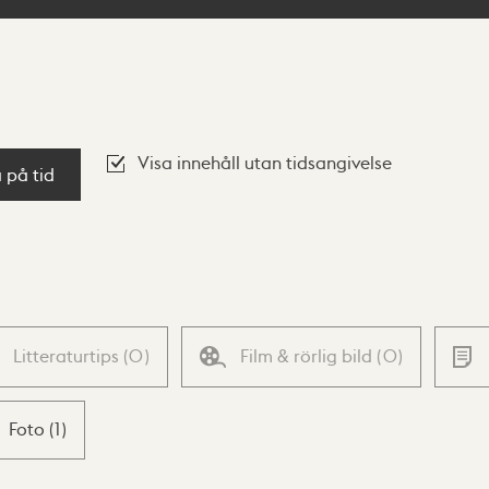
Visa innehåll utan tidsangivelse
a på tid
Litteraturtips
(
0
)
Film & rörlig bild
(
0
)
Foto
(
1
)