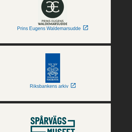
Prins Eugens Waldemarsudde
Riksbankens arkiv