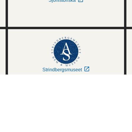
Sjöhistoriska
Strindbergsmuseet