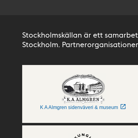
Stockholmskällan är ett samarbete
Stockholm. Partnerorganisationer 
K A Almgren sidenväveri & museum