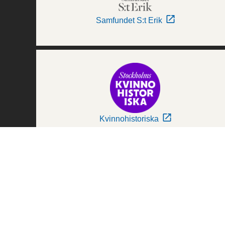
Samfundet S:t Erik
Kvinnohistoriska
Världskulturmuseerna