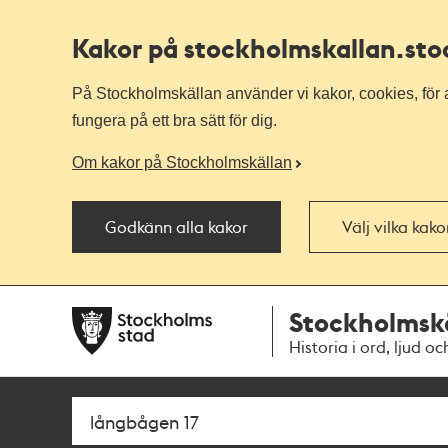
Kakor på stockholmskallan
.st
På Stockholmskällan använder vi kakor, cookies, för a
fungera på ett bra sätt för dig.
Om kakor på Stockholmskällan
Godkänn alla kakor
Välj vilka kak
Till
Till
Stockholmsk
navigationen
huvudinnehållet
Historia i ord, ljud oc
Sök
Fritextsök