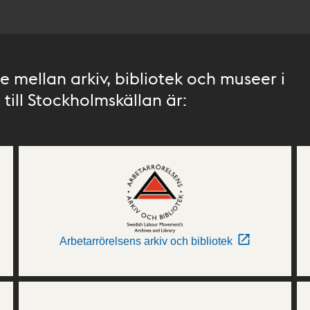
 mellan arkiv, bibliotek och museer i
till Stockholmskällan är:
Arbetarrörelsens arkiv och bibliotek