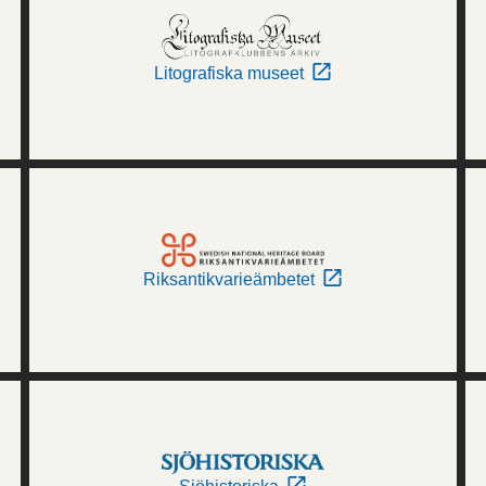
Litografiska museet
Riksantikvarieämbetet