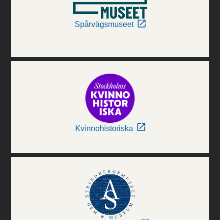
Spårvägsmuseet
Kvinnohistoriska