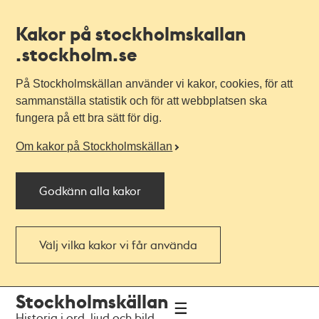
Kakor på stockholmskallan
.stockholm.se
På Stockholmskällan använder vi kakor, cookies, för att
sammanställa statistik och för att webbplatsen ska
fungera på ett bra sätt för dig.
Om kakor på Stockholmskällan
Godkänn alla kakor
Välj vilka kakor vi får använda
Till
Till
Stockholmskällan
navigationen
huvudinnehållet
Historia i ord, ljud och bild