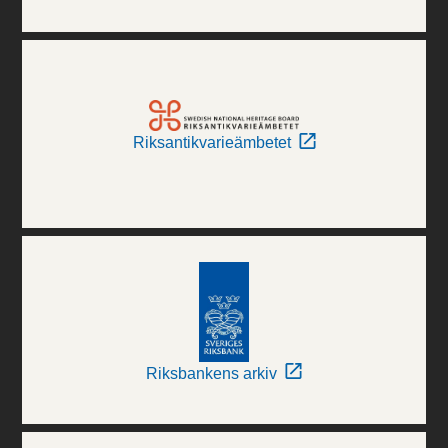
Riksantikvarieämbetet
Riksbankens arkiv