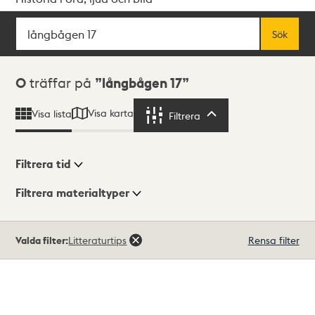
Sök
Fritextsök
Sök
Sökresultat
0
träffar på
långbågen 17
Visa karta
Visa lista
Filtrera
Filtrera
Filtrera tid
Filtrera materialtyper
Visningsläge
Totalt
Valda filter:
Litteraturtips
Rensa filter
0
träffar
Lista
Karta