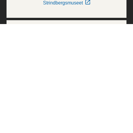
Strindbergsmuseet
Thielska Galleriet
Världskulturmuseerna