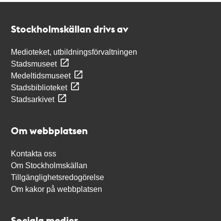
Kontakt
Stockholmskällan
Stockholmskällan drivs av
Medioteket, utbildningsförvaltningen
Stadsmuseet
Medeltidsmuseet
Stadsbiblioteket
Stadsarkivet
Om webbplatsen
Kontakta oss
Om Stockholmskällan
Tillgänglighetsredogörelse
Om kakor på webbplatsen
Sociala medier