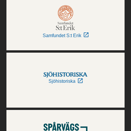
Samfundet S:t Erik
Sjöhistoriska