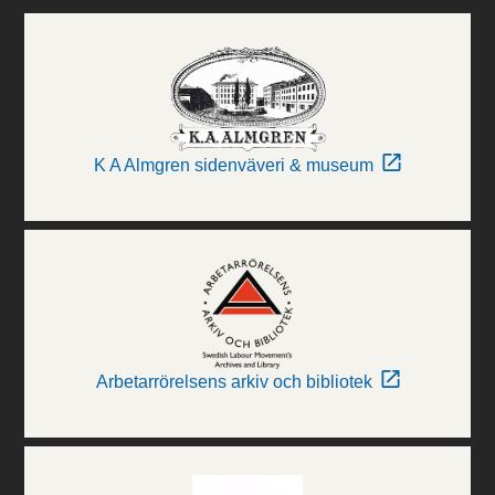
K A Almgren sidenväveri & museum
Arbetarrörelsens arkiv och bibliotek