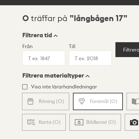
0
långbågen 17
träffar på
Sökresultat
Filtrera tid
Från
Till
Visningsläge
Filtrer
Filtrera materialtyper
Lista
Karta
Visa inte lärarhandledningar
Ritning
(
0
)
Föremål
(
0
)
Karta
(
0
)
Bildkonst
(
0
)