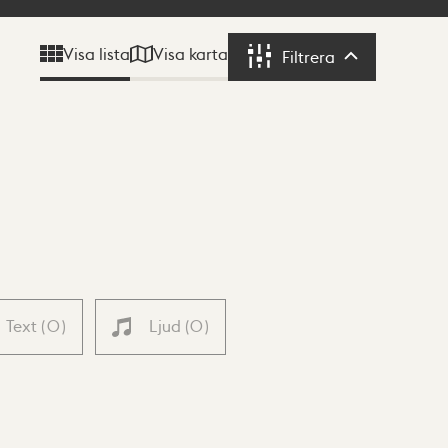
Visa karta
Visa lista
Filtrera
Filtrera
Text
(
0
)
Ljud
(
0
)