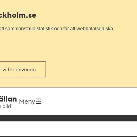
ockholm.se
tt sammanställa statistik och för att webbplatsen ska
or vi får använda
ällan
Meny
h bild