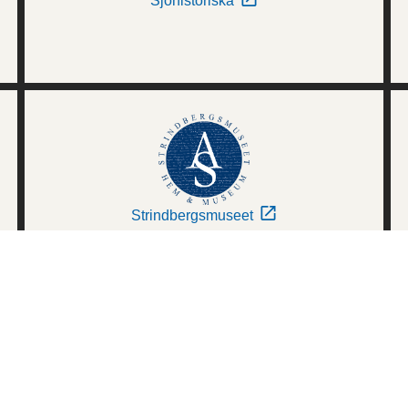
Sjöhistoriska
Strindbergsmuseet