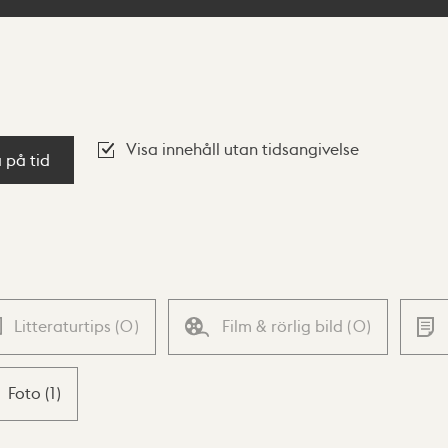
Visa innehåll utan tidsangivelse
a på tid
Litteraturtips
(
0
)
Film & rörlig bild
(
0
)
Foto
(
1
)