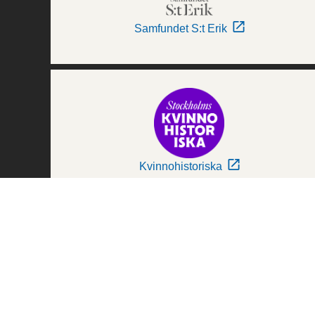
Samfundet S:t Erik
Kvinnohistoriska
Världskulturmuseerna