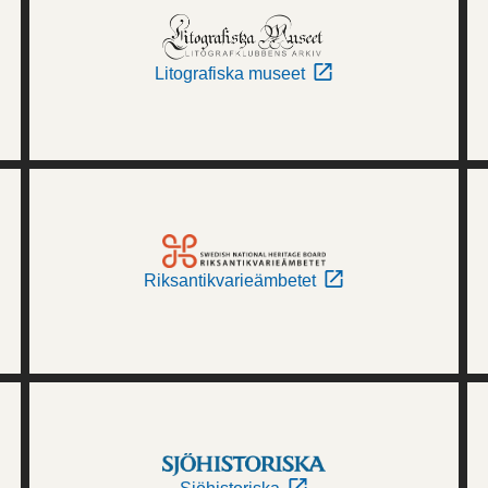
Litografiska museet
Riksantikvarieämbetet