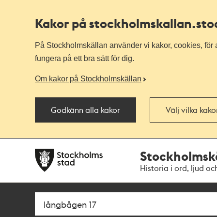
Kakor på stockholmskallan
.st
På Stockholmskällan använder vi kakor, cookies, för a
fungera på ett bra sätt för dig.
Om kakor på Stockholmskällan
Godkänn alla kakor
Välj vilka kak
Till
Till
Stockholmsk
navigationen
huvudinnehållet
Historia i ord, ljud oc
Sök
Fritextsök