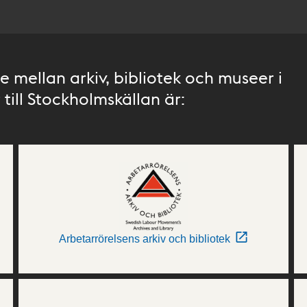
 mellan arkiv, bibliotek och museer i
till Stockholmskällan är:
Arbetarrörelsens arkiv och bibliotek