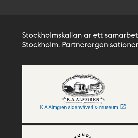
Stockholmskällan är ett samarbete
Stockholm. Partnerorganisationer 
K A Almgren sidenväveri & museum