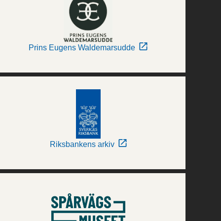
Prins Eugens Waldemarsudde
Riksbankens arkiv