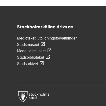
Kontakt
Stockholmskällan
Stockholmskällan drivs av
Medioteket, utbildningsförvaltningen
Stadsmuseet
Medeltidsmuseet
Stadsbiblioteket
Stadsarkivet