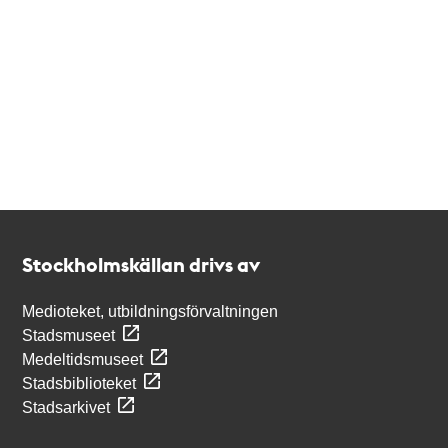
Kontakt
Stockholmskällan
Stockholmskällan drivs av
Medioteket, utbildningsförvaltningen
Stadsmuseet
Medeltidsmuseet
Stadsbiblioteket
Stadsarkivet