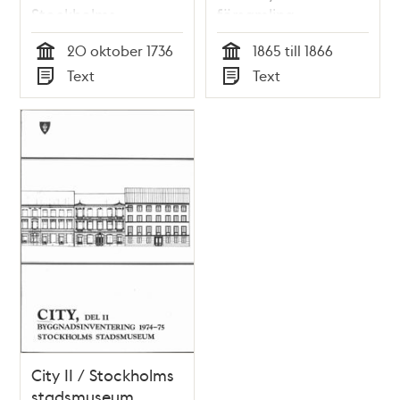
Stockholms
församling
domkapitel 1736
(nuvarande
20 oktober 1736
1865 till 1866
söderförort),
Tid
Tid
Text
Text
fastställda 1866
Typ
Typ
City II / Stockholms
stadsmuseum