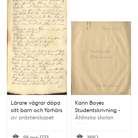
Lärare vägrar döpa
Karin Boyes
sitt barn och förhörs
Studentskrivning -
av prästerskapet
Åhlinska skolan
1920
29 maj 1733
1920