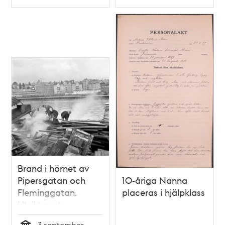
Typ
Typ
Brand i hörnet av
Pipersgatan och
10-åriga Nanna
Fleminggatan.
placeras i hjälpklass
Utsikt mot
Torsgatan och
3 september