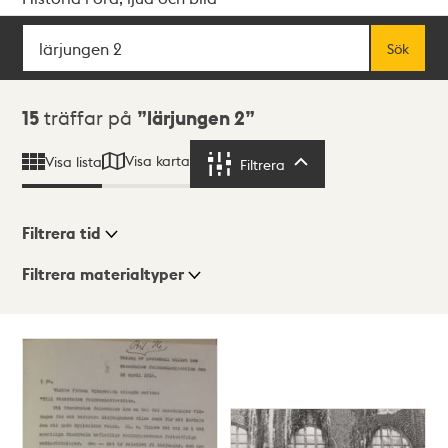
Sök
Fritextsök
Sök
Sökresultat
15
träffar på
lärjungen 2
Visa karta
Visa lista
Filtrera
Filtrera
Filtrera tid
Filtrera materialtyper
Visningsläge
Totalt
15
träffar
Lista
Karta