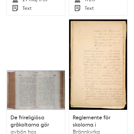
Tid
Tid
Text
Text
Typ
Typ
De frireligiösa
Reglemente för
gråkoltarna gör
skolorna i
avbön hos
Brännkyrka