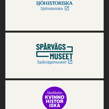
Sjöhistoriska
Spårvägsmuseet