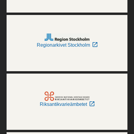
Regionarkivet Stockholm
Riksantikvarieämbetet