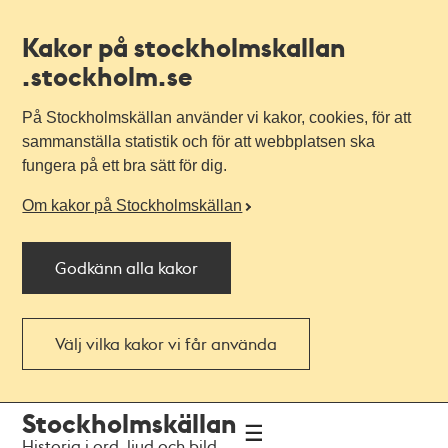
Kakor på stockholmskallan
.stockholm.se
På Stockholmskällan använder vi kakor, cookies, för att
sammanställa statistik och för att webbplatsen ska
fungera på ett bra sätt för dig.
Om kakor på Stockholmskällan
Godkänn alla kakor
Välj vilka kakor vi får använda
Till
Till
Stockholmskällan
navigationen
huvudinnehållet
Historia i ord, ljud och bild