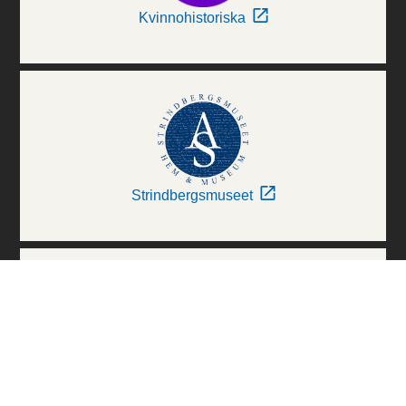
Kvinnohistoriska
Strindbergsmuseet
Thielska Galleriet