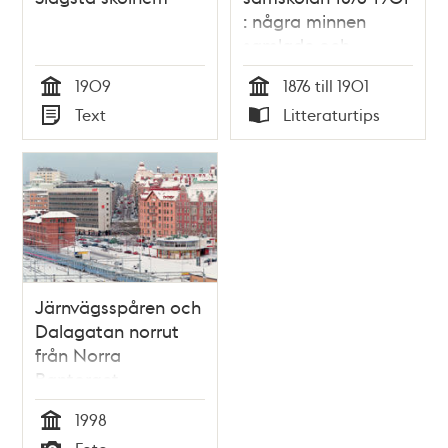
: några minnen
samlade och
utgifna af /Harald
1909
1876 till 1901
Lindegren
Tid
Tid
Text
Litteraturtips
Typ
Typ
Järnvägsspåren och
Dalagatan norrut
från Norra
Bantorget
1998
Tid