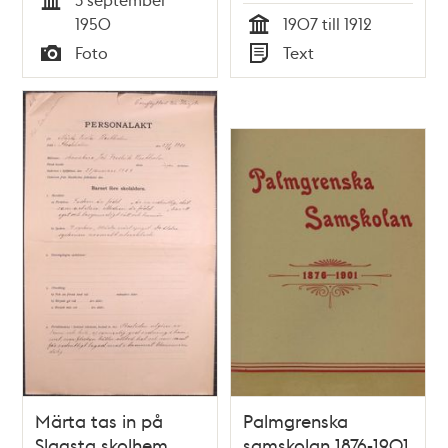
Barnhusstranden
Tid
1950
1907 till 1912
Tid
Foto
Text
Typ
Typ
Märta tas in på
Palmgrenska
Slagsta skolhem
samskolan 1876-1901