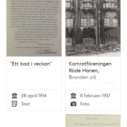
"Ett bad i veckan"
Kamratföreningen
Röde Hanen,
Branden på
Mjölkcentralen 1937
28 april 1914
8 februari 1937
Tid
Tid
Text
Foto
Typ
Typ