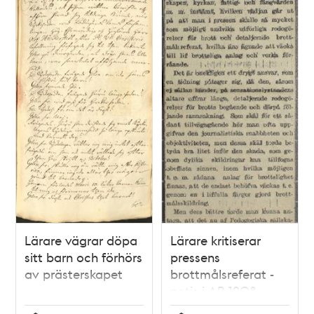
Lärare vägrar döpa
Lärare kritiserar
sitt barn och förhörs
pressens
av prästerskapet
brottmålsreferat -
notis i AB 1908