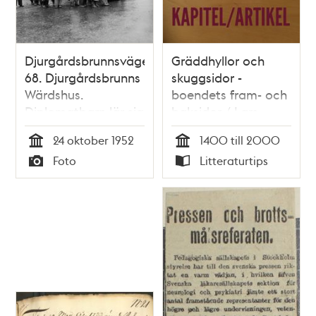
Djurgårdsbrunnsvägen
Gräddhyllor och
68. Djurgårdsbrunns
skuggsidor -
Wärdshus.
boendets fram- och
Diplomatbarn lär sig
baksidor / Lars
trafikvett
Ericson
24 oktober 1952
1400 till 2000
Tid
Tid
Foto
Litteraturtips
Typ
Typ