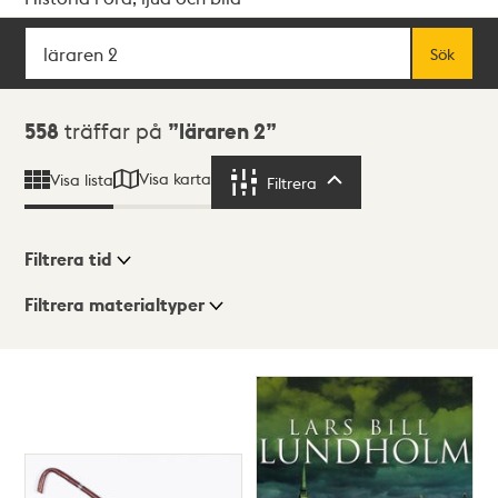
Sök
Fritextsök
Sök
Sökresultat
558
träffar på
läraren 2
Visa karta
Visa lista
Filtrera
Filtrera
Filtrera tid
Filtrera materialtyper
Visningsläge
Totalt
558
träffar
Lista
Karta