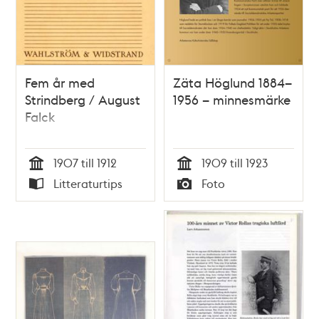
Fem år med
Zäta Höglund 1884–
Strindberg / August
1956 – minnesmärke
Falck
1907 till 1912
1909 till 1923
Tid
Tid
Litteraturtips
Foto
Typ
Typ