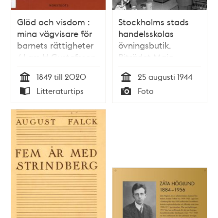
Glöd och visdom :
Stockholms stads
mina vägvisare för
handelsskolas
barnets rättigheter
övningsbutik.
/ Lars H Gustafsson
Biträdet Maja
Hannu expedierar
1849 till 2020
25 augusti 1944
Lars Kulin. I butiken
Tid
Tid
Litteraturtips
Foto
får eleverna lära sig
Typ
Typ
försäljningsteknik,
bokföring, skyltning
och ett vårdat
språk