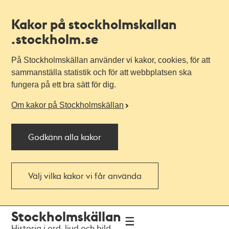
Kakor på stockholmskallan
.stockholm.se
På Stockholmskällan använder vi kakor, cookies, för att
sammanställa statistik och för att webbplatsen ska
fungera på ett bra sätt för dig.
Om kakor på Stockholmskällan
Godkänn alla kakor
Välj vilka kakor vi får använda
Till
Till
Stockholmskällan
navigationen
huvudinnehållet
Historia i ord, ljud och bild