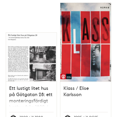
Ett lustigt litet hus
Klass / Elise
på Götgatan 28: ett
Karlsson
monteringsfärdigt
lusthus från 1822 /
Lars Bengtsson