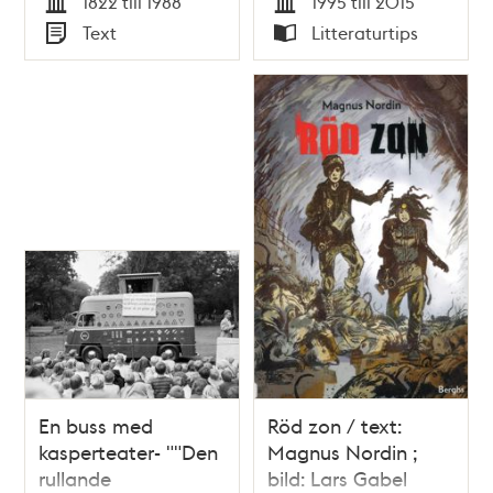
1822 till 1988
1995 till 2015
Tid
Tid
Text
Litteraturtips
Typ
Typ
En buss med
Röd zon / text:
kasperteater- ""Den
Magnus Nordin ;
rullande
bild: Lars Gabel