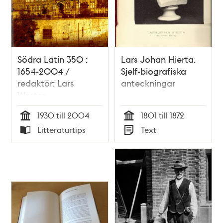
Södra Latin 350 :
Lars Johan Hierta.
1654-2004 /
Sjelf-biografiska
redaktör: Lars
anteckningar
Wester
1930 till 2004
1801 till 1872
Tid
Tid
Litteraturtips
Text
Typ
Typ