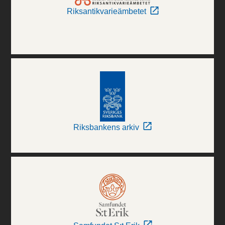
Riksantikvarieämbetet
Riksbankens arkiv