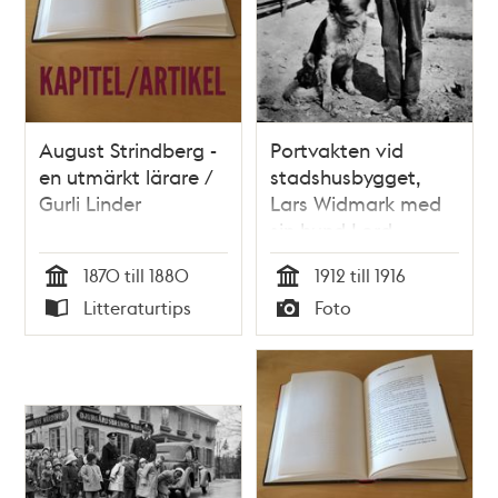
August Strindberg -
Portvakten vid
en utmärkt lärare /
stadshusbygget,
Gurli Linder
Lars Widmark med
sin hund Lord.
1870 till 1880
1912 till 1916
Tid
Tid
Litteraturtips
Foto
Typ
Typ