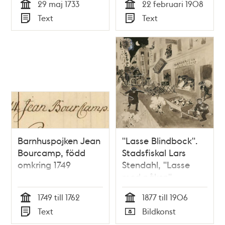
29 maj 1733
22 februari 1908
Tid
Tid
Text
Text
Typ
Typ
Barnhuspojken Jean
"Lasse Blindbock".
Bourcamp, född
Stadsfiskal Lars
omkring 1749
Stendahl, "Lasse
med påken"
1749 till 1762
1877 till 1906
Tid
Tid
Text
Bildkonst
Typ
Typ