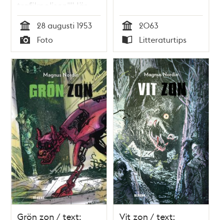
trafikpolisen"" lär
barn om trafiken i
28 augusti 1953
2063
park
Tid
Tid
Foto
Litteraturtips
Typ
Typ
Grön zon / text:
Vit zon / text: