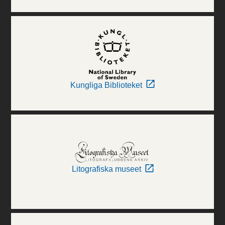
Kungliga Biblioteket
Litografiska museet