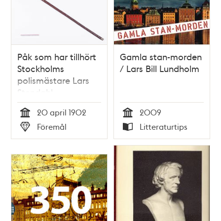
Påk som har tillhört
Gamla stan-morden
Stockholms
/ Lars Bill Lundholm
polismästare Lars
Stendahl
20 april 1902
2009
Tid
Tid
Föremål
Litteraturtips
Typ
Typ