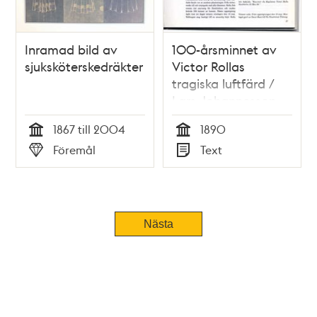
Inramad bild av
100-årsminnet av
sjuksköterskedräkter
Victor Rollas
tragiska luftfärd /
Lars Johannesson
1867 till 2004
1890
Tid
Tid
Föremål
Text
Typ
Typ
Tidigare
Nästa