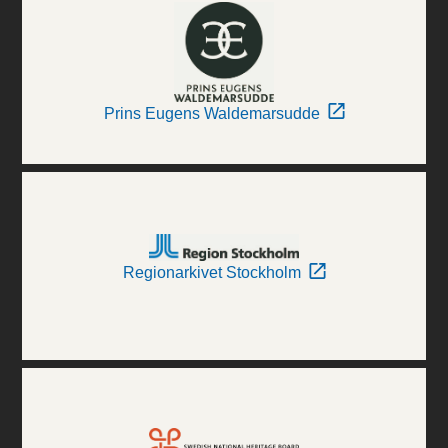
Prins Eugens Waldemarsudde
Regionarkivet Stockholm