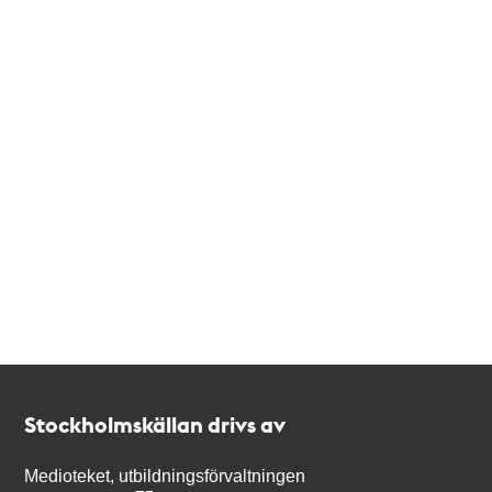
Kontakt
Stockholmskällan
Stockholmskällan drivs av
Medioteket, utbildningsförvaltningen