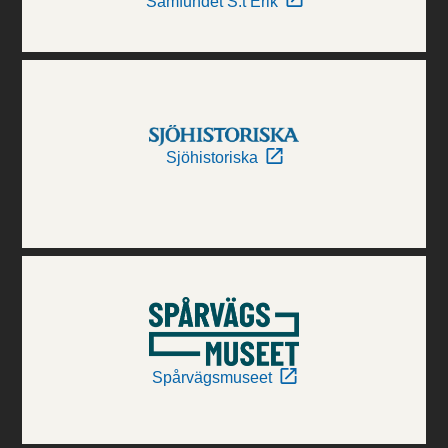
Samfundet S:t Erik
Sjöhistoriska
Spårvägsmuseet