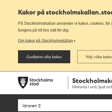
Kakor på stockholmskallan
.st
På Stockholmskällan använder vi kakor, cookies, för a
fungera på ett bra sätt för dig.
Om kakor på Stockholmskällan
Godkänn alla kakor
Välj vilka kak
Till
Till
Stockholmsk
navigationen
huvudinnehållet
Historia i ord, ljud oc
Sök
Fritextsök