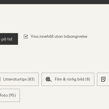
Visa innehåll utan tidsangivelse
a på tid
Litteraturtips
(
83
)
Film & rörlig bild
(
8
)
Foto
(
95
)