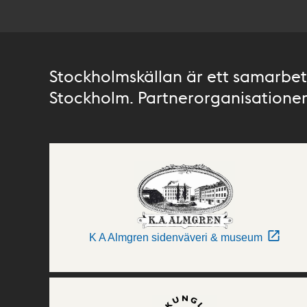
Stockholmskällan är ett samarbete
Stockholm. Partnerorganisationer 
K A Almgren sidenväveri & museum