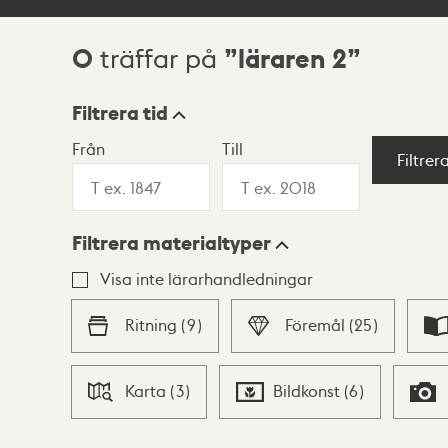
0
läraren 2
träffar på
Sökresultat
Filtrera tid
Från
Till
Visningsläge
Filtrer
Filtrera materialtyper
Lista
Karta
Visa inte lärarhandledningar
Ritning
(
9
)
Föremål
(
25
)
Karta
(
3
)
Bildkonst
(
6
)