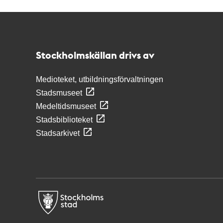
Kontakt
Stockholmskällan
Stockholmskällan drivs av
Medioteket, utbildningsförvaltningen
Stadsmuseet
Medeltidsmuseet
Stadsbiblioteket
Stadsarkivet