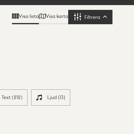
Visa karta
Visa lista
Filtrera
Filtrera
Text
(
212
)
Ljud
(
13
)