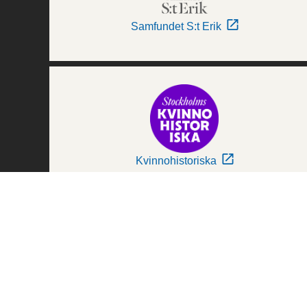
Samfundet S:t Erik
Kvinnohistoriska
Världskulturmuseerna