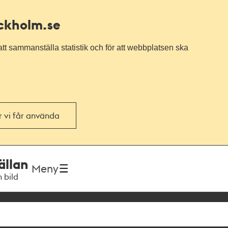
ockholm.se
tt sammanställa statistik och för att webbplatsen ska
or vi får använda
ällan
Meny
h bild