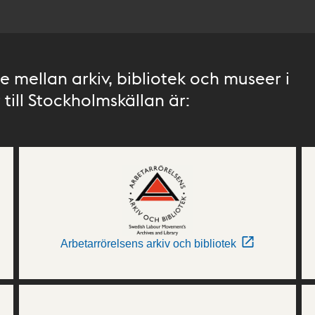
 mellan arkiv, bibliotek och museer i
till Stockholmskällan är:
Arbetarrörelsens arkiv och bibliotek