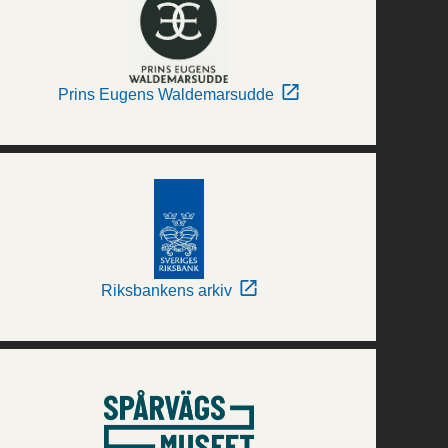
Prins Eugens Waldemarsudde
Riksbankens arkiv