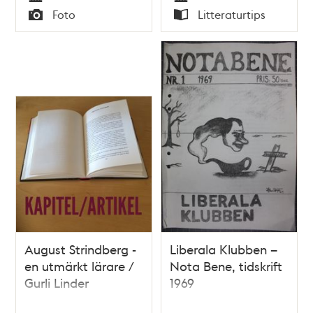
Tid
Tid
Foto
Litteraturtips
Typ
Typ
August Strindberg -
Liberala Klubben –
en utmärkt lärare /
Nota Bene, tidskrift
Gurli Linder
1969