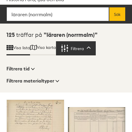
Sök
Fritextsök
Sök
Sökresultat
125
träffar på
läraren (norrmalm)
Visa karta
Visa lista
Filtrera
Filtrera
Filtrera tid
Filtrera materialtyper
Visningsläge
Totalt
125
träffar
Lista
Karta