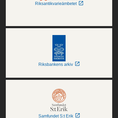
Riksantikvarieämbetet
Riksbankens arkiv
Samfundet S:t Erik