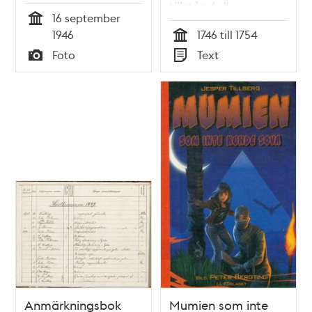
tillstånd..."
16 september
Tid
1946
1746 till 1754
Tid
Foto
Text
Typ
Typ
Anmärkningsbok
Mumien som inte