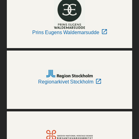
Prins Eugens Waldemarsudde
Regionarkivet Stockholm