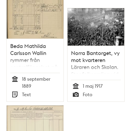
Beda Mathilda
Carlsson Wallin
Norra Bantorget, vy
rymmer från
mot kvarteren
centralfängelset på
Läraren och Skolan.
Norrmalm
Stor folksamling vid
18 september
första maj
Tid
1889
1 maj 1917
Tid
Text
Foto
Typ
Typ