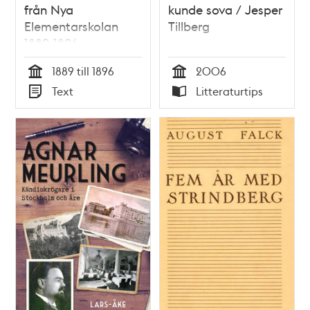
från Nya
kunde sova / Jesper
Elementarskolan
Tillberg
1889-1896
1889 till 1896
2006
Tid
Tid
Text
Litteraturtips
Typ
Typ