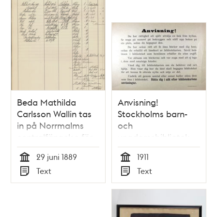
Beda Mathilda
Anvisning!
Carlsson Wallin tas
Stockholms barn-
in på Norrmalms
och
centralfängelse för
ungdomsbibliotek
lösdriveri
1911
29 juni 1889
1911
Tid
Tid
Text
Text
Typ
Typ