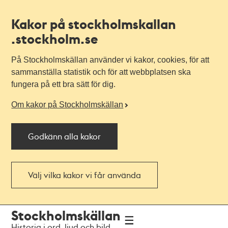
Kakor på stockholmskallan
.stockholm.se
På Stockholmskällan använder vi kakor, cookies, för att
sammanställa statistik och för att webbplatsen ska
fungera på ett bra sätt för dig.
Om kakor på Stockholmskällan
Godkänn alla kakor
Välj vilka kakor vi får använda
Till
Till
Stockholmskällan
navigationen
huvudinnehållet
Historia i ord, ljud och bild