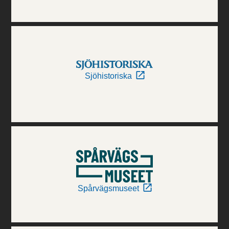
Sjöhistoriska
Spårvägsmuseet