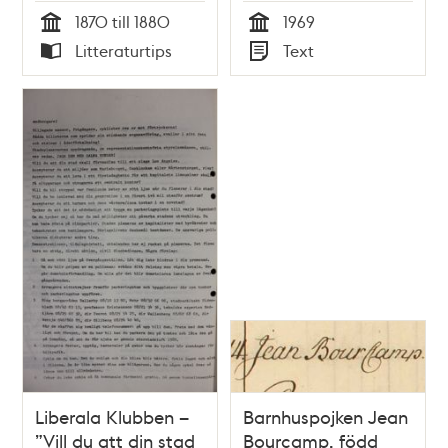
1870 till 1880
1969
Tid
Tid
Litteraturtips
Text
Typ
Typ
Liberala Klubben –
Barnhuspojken Jean
”Vill du att din stad
Bourcamp, född