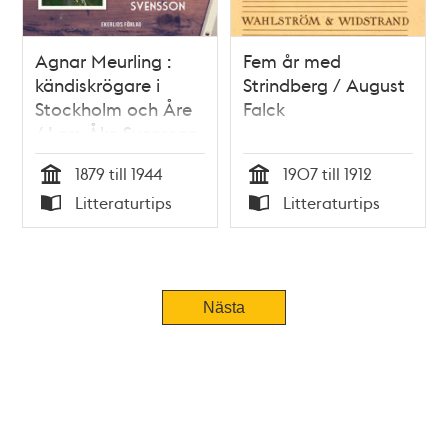
Agnar Meurling :
Fem år med
kändiskrögare i
Strindberg / August
Stockholm och Åre
Falck
/ Lars-Åke Svensson
1879 till 1944
1907 till 1912
Tid
Tid
Litteraturtips
Litteraturtips
Typ
Typ
Nästa