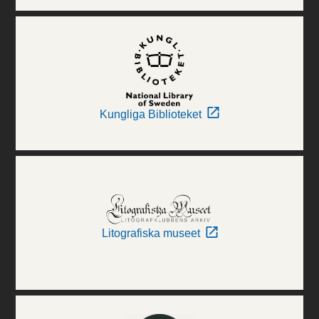
Kungliga Biblioteket
Litografiska museet