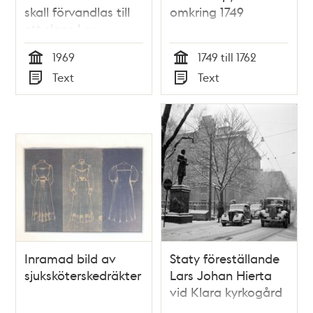
skall förvandlas till
omkring 1749
ett slags Los
Angeles”, artikel
1969
1749 till 1762
1969.
Tid
Tid
Text
Text
Typ
Typ
Inramad bild av
Staty föreställande
sjuksköterskedräkter
Lars Johan Hierta
vid Klara kyrkogård