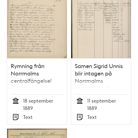
Rymning från
Samen Sigrid Unnis
Norrmalms
blir intagen på
centralfängelse!
Norrmalms
centralfängelse
18 september
11 september
Tid
Tid
1889
1889
Text
Text
Typ
Typ