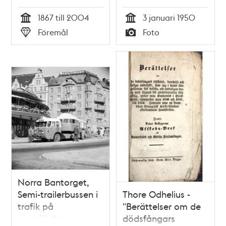
1867 till 2004
3 januari 1950
Tid
Tid
Föremål
Foto
Typ
Typ
Norra Bantorget,
Semi-trailerbussen i
Thore Odhelius -
trafik på
"Berättelser om de
premiärdagen
dödsfångars