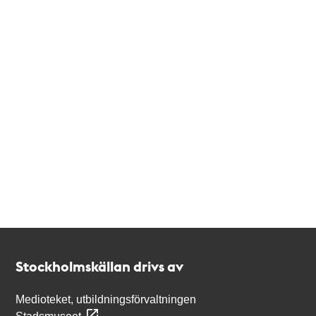
Kontakt
Stockholmskällan
Stockholmskällan drivs av
Medioteket, utbildningsförvaltningen