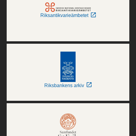
Riksantikvarieämbetet
Riksbankens arkiv