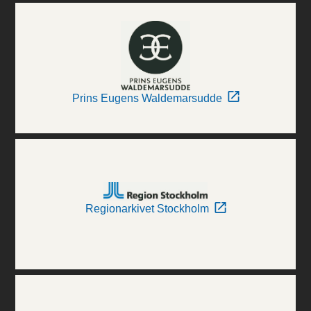
Prins Eugens Waldemarsudde
Regionarkivet Stockholm