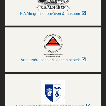
K A Almgren sidenväveri & museum
Arbetarrörelsens arkiv och bibliotek