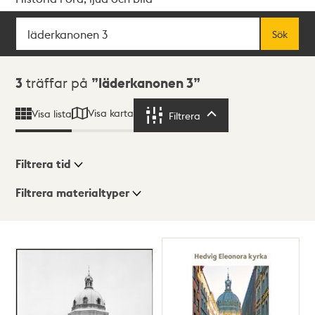
Sök
Fritextsök
Sök
Sökresultat
3
träffar på
läderkanonen 3
Visa karta
Visa lista
Filtrera
Filtrera
Filtrera tid
Filtrera materialtyper
Visningsläge
Totalt
3
träffar
Lista
Karta