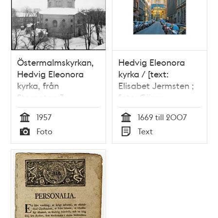
Östermalmskyrkan,
Hedvig Eleonora
Hedvig Eleonora
kyrka / [text:
kyrka, från
Elisabet Jermsten ;
Storgatan 3
foto: Göran
Fredriksson]
1957
1669 till 2007
Tid
Tid
Foto
Text
Typ
Typ