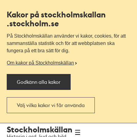
Kakor på stockholmskallan
.stockholm.se
På Stockholmskällan använder vi kakor, cookies, för att
sammanställa statistik och för att webbplatsen ska
fungera på ett bra sätt för dig.
Om kakor på Stockholmskällan
Godkänn alla kakor
Välj vilka kakor vi får använda
Till
Till
Stockholmskällan
navigationen
huvudinnehållet
Historia i ord, ljud och bild