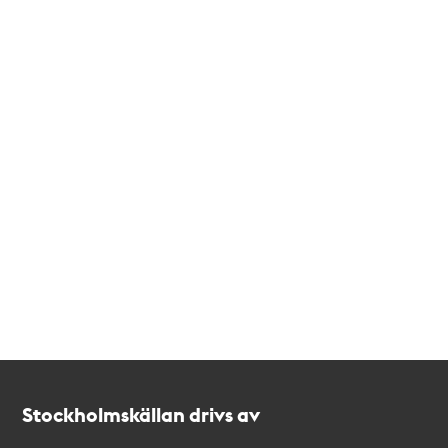
Kontakt
Stockholmskällan
Stockholmskällan drivs av