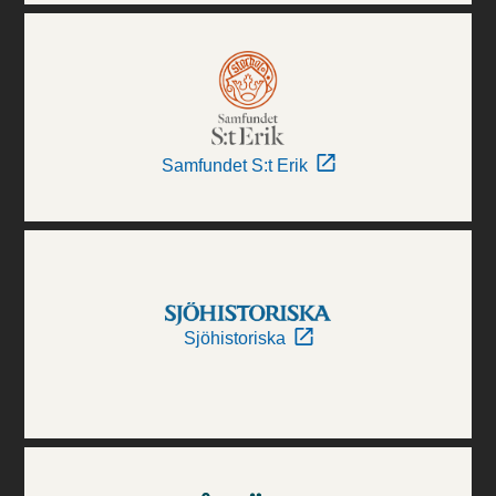
Samfundet S:t Erik
Sjöhistoriska