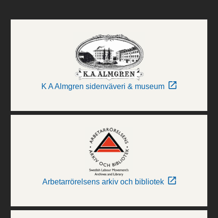
K A Almgren sidenväveri & museum
Arbetarrörelsens arkiv och bibliotek