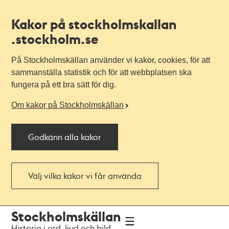
Kakor på stockholmskallan
.stockholm.se
På Stockholmskällan använder vi kakor, cookies, för att
sammanställa statistik och för att webbplatsen ska
fungera på ett bra sätt för dig.
Om kakor på Stockholmskällan
Godkänn alla kakor
Välj vilka kakor vi får använda
Till
Till
Stockholmskällan
navigationen
huvudinnehållet
Historia i ord, ljud och bild