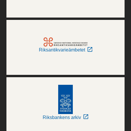
Riksantikvarieämbetet
Riksbankens arkiv