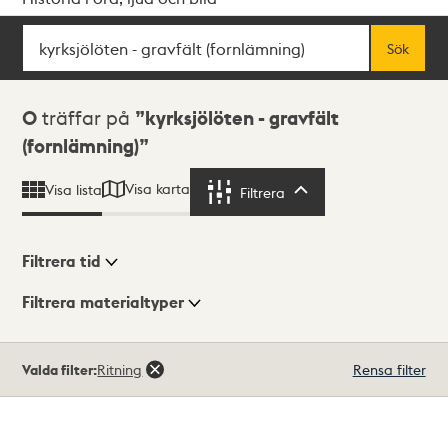
Sök
Fritextsök
Sök
Sökresultat
0
träffar på
kyrksjölöten - gravfält
(fornlämning)
Visa karta
Visa lista
Filtrera
Filtrera
Filtrera tid
Filtrera materialtyper
Visningsläge
Totalt
Valda filter:
Ritning
Rensa filter
0
träffar
Lista
Karta