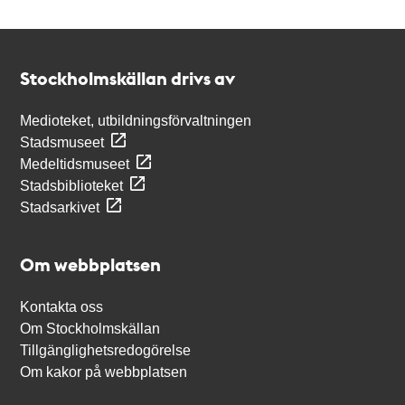
Kontakt
Stockholmskällan
Stockholmskällan drivs av
Medioteket, utbildningsförvaltningen
Stadsmuseet
Medeltidsmuseet
Stadsbiblioteket
Stadsarkivet
Om webbplatsen
Kontakta oss
Om Stockholmskällan
Tillgänglighetsredogörelse
Om kakor på webbplatsen