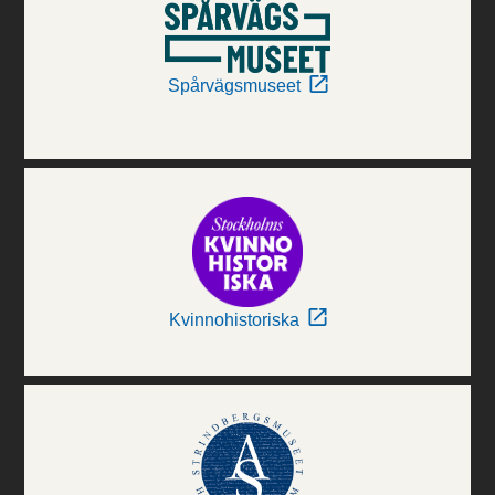
Spårvägsmuseet
Kvinnohistoriska