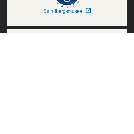
Strindbergsmuseet
Thielska Galleriet
Världskulturmuseerna