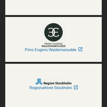
Prins Eugens Waldemarsudde
Regionarkivet Stockholm