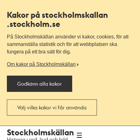
Kakor på stockholmskallan
.stockholm.se
På Stockholmskällan använder vi kakor, cookies, för att
sammanställa statistik och för att webbplatsen ska
fungera på ett bra sätt för dig.
Om kakor på Stockholmskällan
Godkänn alla kakor
Välj vilka kakor vi får använda
Till
Till
Stockholmskällan
navigationen
huvudinnehållet
Historia i ord, ljud och bild