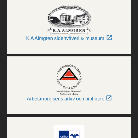
K A Almgren sidenväveri & museum
Arbetarrörelsens arkiv och bibliotek