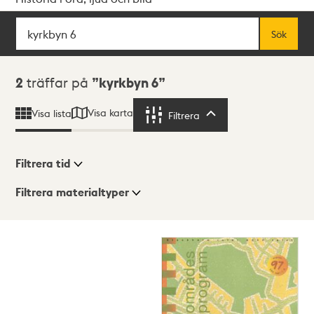
Sök
Fritextsök
Sök
Sökresultat
2
träffar på
kyrkbyn 6
Visa karta
Visa lista
Filtrera
Filtrera
Filtrera tid
Filtrera materialtyper
Visningsläge
Totalt
2
träffar
Lista
Karta