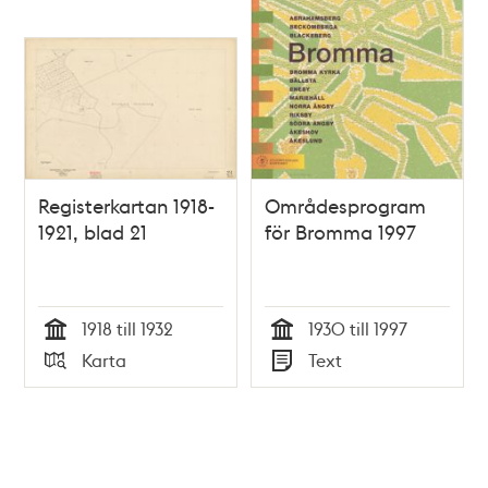
Registerkartan 1918-
Områdesprogram
1921, blad 21
för Bromma 1997
1918 till 1932
1930 till 1997
Tid
Tid
Karta
Text
Typ
Typ