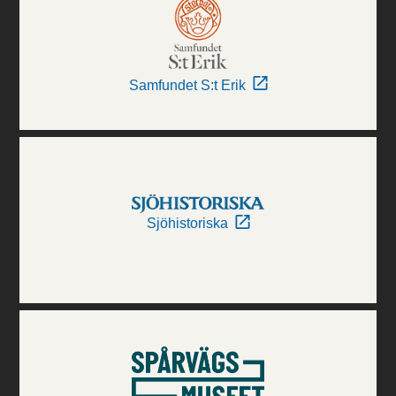
Samfundet S:t Erik
Sjöhistoriska