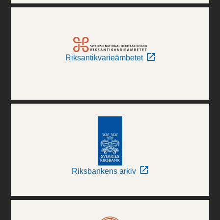
Riksantikvarieämbetet
Riksbankens arkiv