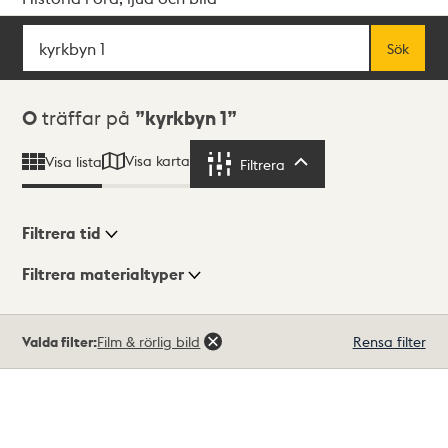
Sök
Fritextsök
Sök
Sökresultat
0
träffar på
kyrkbyn 1
Visa karta
Visa lista
Filtrera
Filtrera
Filtrera tid
Filtrera materialtyper
Visningsläge
Totalt
Valda filter:
Film & rörlig bild
Rensa filter
0
träffar
Lista
Karta