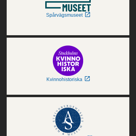
Spårvägsmuseet
Kvinnohistoriska