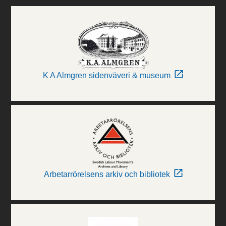
K A Almgren sidenväveri & museum
Arbetarrörelsens arkiv och bibliotek