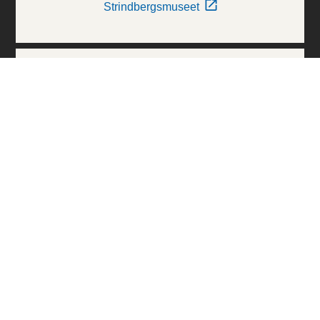
Strindbergsmuseet
Thielska Galleriet
Världskulturmuseerna