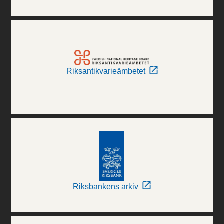
Riksantikvarieämbetet
Riksbankens arkiv