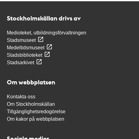
Kontakt
Stockholmskällan
Stockholmskällan drivs av
Medioteket, utbildningsförvaltningen
Stadsmuseet
Medeltidsmuseet
Stadsbiblioteket
Stadsarkivet
Om webbplatsen
Kontakta oss
Om Stockholmskällan
Tillgänglighetsredogörelse
Om kakor på webbplatsen
Sociala medier