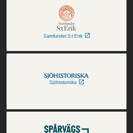
Samfundet S:t Erik
Sjöhistoriska