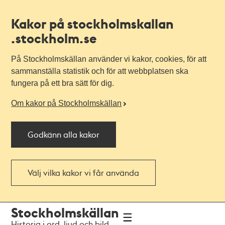
Kakor på stockholmskallan
.stockholm.se
På Stockholmskällan använder vi kakor, cookies, för att
sammanställa statistik och för att webbplatsen ska
fungera på ett bra sätt för dig.
Om kakor på Stockholmskällan
Godkänn alla kakor
Välj vilka kakor vi får använda
Till
Till
Stockholmskällan
navigationen
huvudinnehållet
Historia i ord, ljud och bild