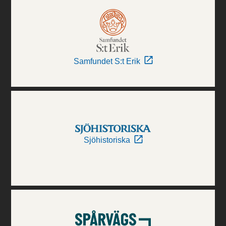
Samfundet S:t Erik
Sjöhistoriska