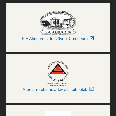
K A Almgren sidenväveri & museum
Arbetarrörelsens arkiv och bibliotek