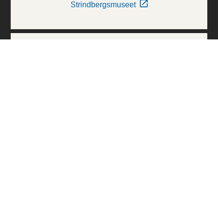
Strindbergsmuseet
Thielska Galleriet
Världskulturmuseerna