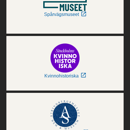
Spårvägsmuseet
Kvinnohistoriska