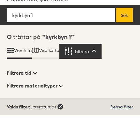
Sök
Fritextsök
Sök
Sökresultat
0
träffar på
kyrkbyn 1
Visa karta
Visa lista
Filtrera
Filtrera
Filtrera tid
Filtrera materialtyper
Visningsläge
Totalt
Valda filter:
Litteraturtips
Rensa filter
0
träffar
Lista
Karta