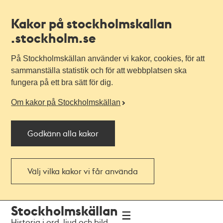
Kakor på stockholmskallan
.stockholm.se
På Stockholmskällan använder vi kakor, cookies, för att
sammanställa statistik och för att webbplatsen ska
fungera på ett bra sätt för dig.
Om kakor på Stockholmskällan
Godkänn alla kakor
Välj vilka kakor vi får använda
Till
Till
Stockholmskällan
navigationen
huvudinnehållet
Historia i ord, ljud och bild