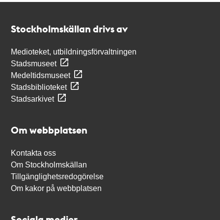
Kontakt
Stockholmskällan
Stockholmskällan drivs av
Medioteket, utbildningsförvaltningen
Stadsmuseet
Medeltidsmuseet
Stadsbiblioteket
Stadsarkivet
Om webbplatsen
Kontakta oss
Om Stockholmskällan
Tillgänglighetsredogörelse
Om kakor på webbplatsen
Sociala medier