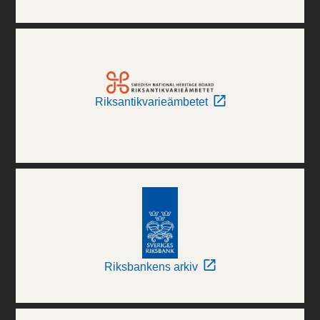
Riksantikvarieämbetet
Riksbankens arkiv