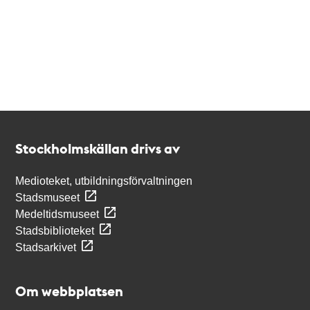
Kontakt
Stockholmskällan
Stockholmskällan drivs av
Medioteket, utbildningsförvaltningen
Stadsmuseet
Medeltidsmuseet
Stadsbiblioteket
Stadsarkivet
Om webbplatsen