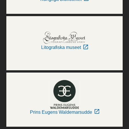
Litografiska museet
Prins Eugens Waldemarsudde