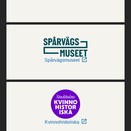
Spårvägsmuseet
Kvinnohistoriska