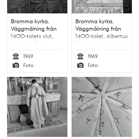
Bromma kyrka.
Bromma kyrka.
Väggmålning från
Väggmålning från
1400-talets slut,
1400-talet, Albertus
Albertus Pictors
Pictors skola. Marie
skola, St Erasmus
Tempelgång. Under
1969
1969
martyrdöd
kyrktrappan tar en
Tid
Tid
Foto
Foto
katt en mus
Typ
Typ