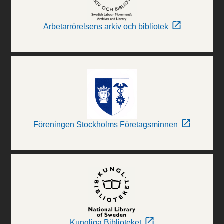
Arbetarrörelsens arkiv och bibliotek
Föreningen Stockholms Företagsminnen
Kungliga Biblioteket