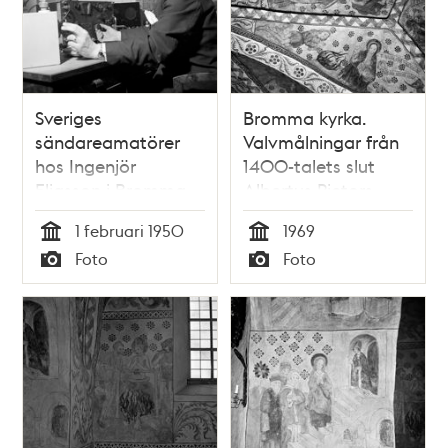
Sveriges
Bromma kyrka.
sändareamatörer
Valvmålningar från
hos Ingenjör
1400-talets slut
Eliasson i Bromma
Albertus Pictors
kyrka
skola. Längst ned
1 februari 1950
1969
Abels brännoffer till
Tid
Tid
Foto
Foto
Gud
Typ
Typ