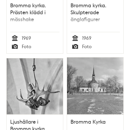
Bromma kyrka.
Bromma kyrka.
Prästen klädd i
Skulpterade
mässhake
änglafigurer
1969
1969
Tid
Tid
Foto
Foto
Typ
Typ
Ljushållare i
Bromma Kyrka
Bromma kyrka