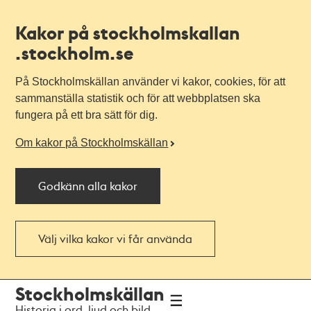
Kakor på stockholmskallan
.stockholm.se
På Stockholmskällan använder vi kakor, cookies, för att
sammanställa statistik och för att webbplatsen ska
fungera på ett bra sätt för dig.
Om kakor på Stockholmskällan
Godkänn alla kakor
Välj vilka kakor vi får använda
Till
Till
Stockholmskällan
navigationen
huvudinnehållet
Historia i ord, ljud och bild