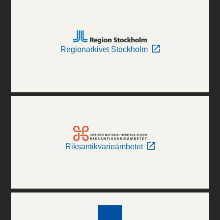
Regionarkivet Stockholm
Riksantikvarieämbetet