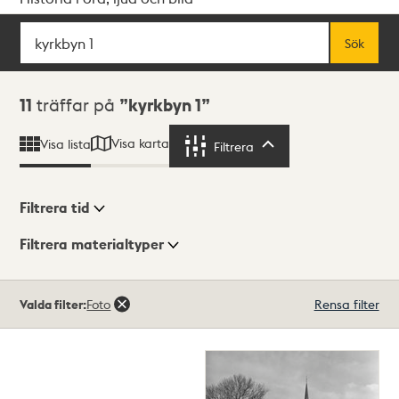
Sök
Fritextsök
Sök
Sökresultat
11
träffar på
kyrkbyn 1
Visa karta
Visa lista
Filtrera
Filtrera
Filtrera tid
Filtrera materialtyper
Visningsläge
Totalt
Valda filter:
Foto
Rensa filter
11
träffar
Lista
Karta