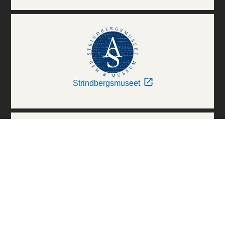
Strindbergsmuseet
Thielska Galleriet