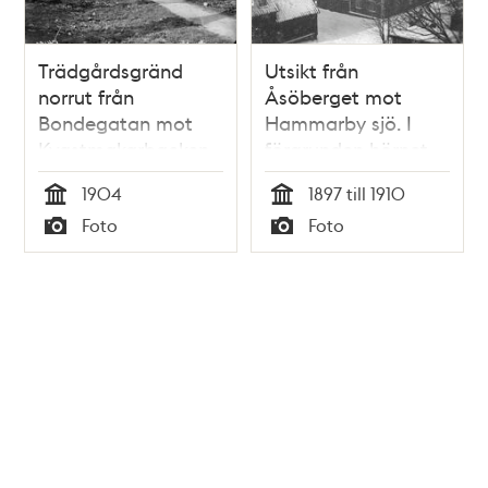
Trädgårdsgränd
Utsikt från
norrut från
Åsöberget mot
Bondegatan mot
Hammarby sjö. I
Kvastmakarbacken.
förgrunden hörnet
Huset har adressen
Kvastmakarbacken -
1904
1897 till 1910
Kvastmakarbacken
Trädgårdsgränd
Tid
Tid
Foto
Foto
3. I fonden anas
Typ
Typ
Kvastmakargatan 8