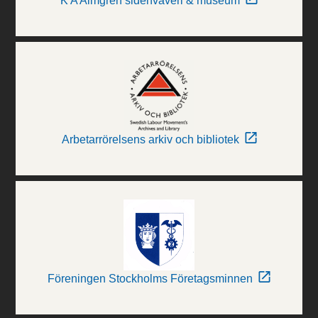
K A Almgren sidenväveri & museum
Arbetarrörelsens arkiv och bibliotek
Föreningen Stockholms Företagsminnen