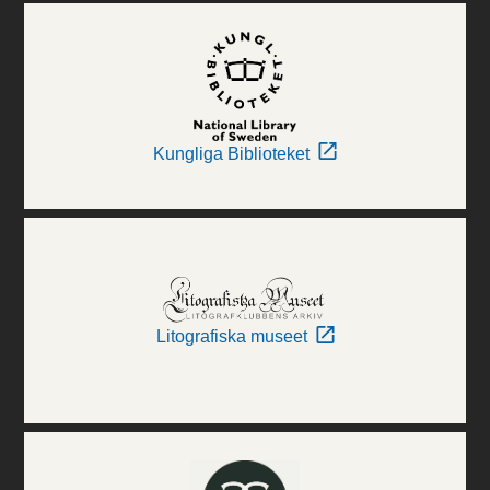
Kungliga Biblioteket
Litografiska museet