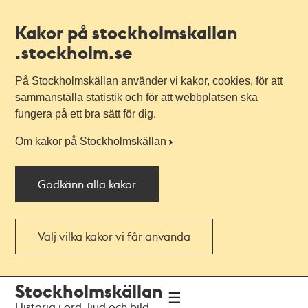
Kakor på stockholmskallan
.stockholm.se
På Stockholmskällan använder vi kakor, cookies, för att
sammanställa statistik och för att webbplatsen ska
fungera på ett bra sätt för dig.
Om kakor på Stockholmskällan
Godkänn alla kakor
Välj vilka kakor vi får använda
Till
Till
Stockholmskällan
navigationen
huvudinnehållet
Historia i ord, ljud och bild