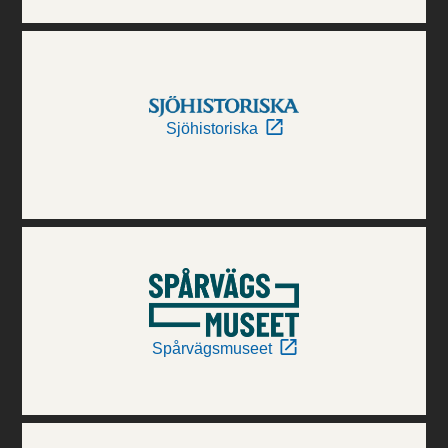
Sjöhistoriska
Spårvägsmuseet