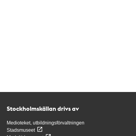
Kontakt
Stockholmskällan
Stockholmskällan drivs av
Medioteket, utbildningsförvaltningen
Stadsmuseet