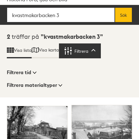
Sök
Fritextsök
Sök
Sökresultat
2
träffar på
kvastmakarbacken 3
Visa karta
Visa lista
Filtrera
Filtrera
Filtrera tid
Filtrera materialtyper
Visningsläge
Totalt
2
träffar
Lista
Karta