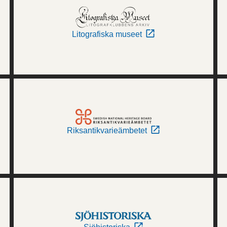
Litografiska museet
Riksantikvarieämbetet