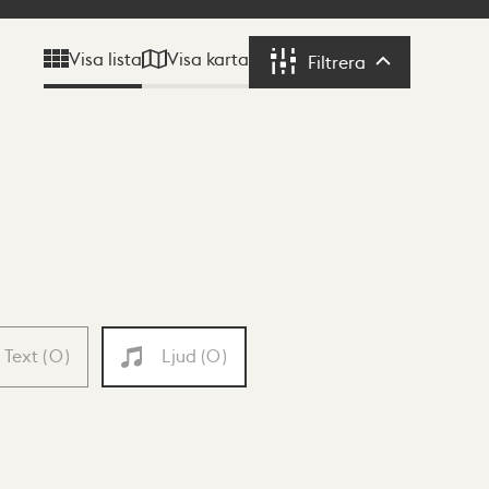
Visa karta
Visa lista
Filtrera
Filtrera
Text
(
0
)
Ljud
(
0
)