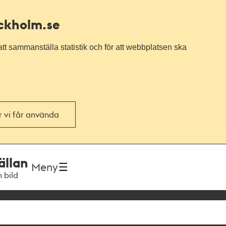
ockholm.se
tt sammanställa statistik och för att webbplatsen ska
or vi får använda
ällan
Meny
h bild