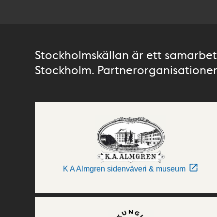
Stockholmskällan är ett samarbete
Stockholm. Partnerorganisationer 
K A Almgren sidenväveri & museum