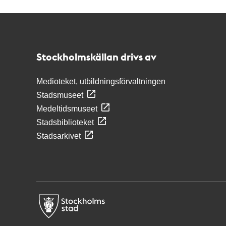
Kontakt
Stockholmskällan
Stockholmskällan drivs av
Medioteket, utbildningsförvaltningen
Stadsmuseet
Medeltidsmuseet
Stadsbiblioteket
Stadsarkivet