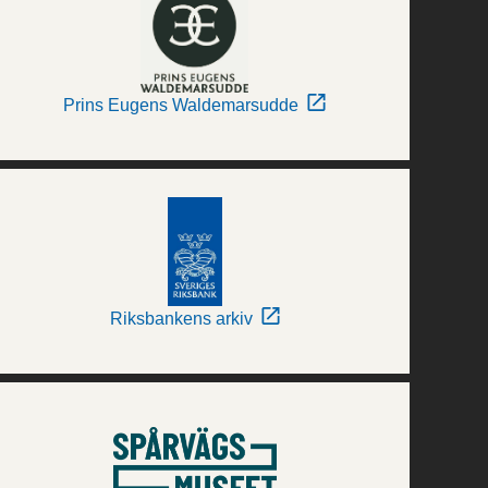
Prins Eugens Waldemarsudde
Riksbankens arkiv