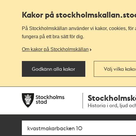
Kakor på stockholmskallan
.st
På Stockholmskällan använder vi kakor, cookies, för a
fungera på ett bra sätt för dig.
Om kakor på Stockholmskällan
Godkänn alla kakor
Välj vilka kak
Till
Till
Stockholmsk
navigationen
huvudinnehållet
Historia i ord, ljud oc
Sök
Fritextsök