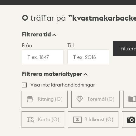
0
kvastmakarback
träffar på
Sökresultat
Filtrera tid
Från
Till
Visningsläge
Filtrer
Filtrera materialtyper
Lista
Karta
Visa inte lärarhandledningar
Ritning
(
0
)
Föremål
(
0
)
Karta
(
0
)
Bildkonst
(
0
)