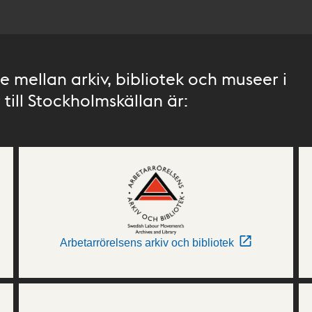
 mellan arkiv, bibliotek och museer i
till Stockholmskällan är:
Arbetarrörelsens arkiv och bibliotek