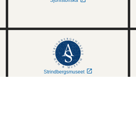
Sjöhistoriska
Strindbergsmuseet