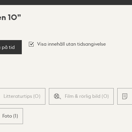
en 10
Visa innehåll utan tidsangivelse
a på tid
Litteraturtips
(
0
)
Film & rörlig bild
(
0
)
Foto
(
1
)