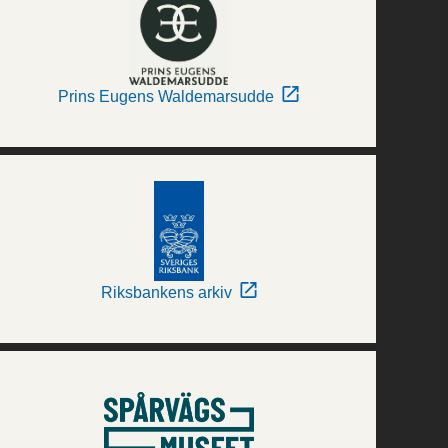
Prins Eugens Waldemarsudde
Riksbankens arkiv