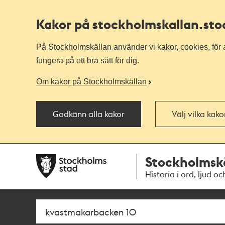
Kakor på stockholmskallan
.st
På Stockholmskällan använder vi kakor, cookies, för a
fungera på ett bra sätt för dig.
Om kakor på Stockholmskällan
Godkänn alla kakor
Välj vilka kak
Till
Till
Stockholmsk
navigationen
huvudinnehållet
Historia i ord, ljud oc
Sök
Fritextsök