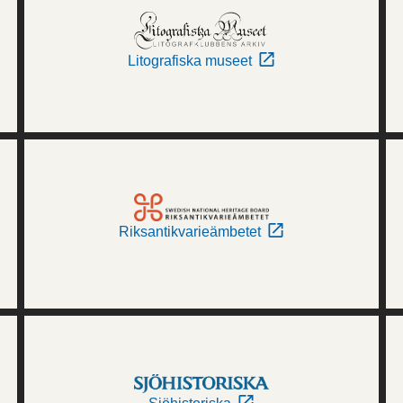
Litografiska museet
Riksantikvarieämbetet