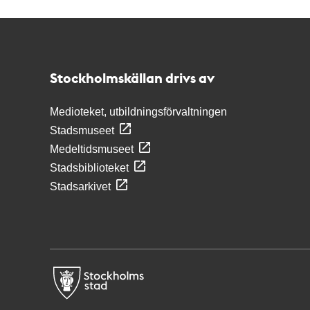
Kontakt
Stockholmskällan
Stockholmskällan drivs av
Medioteket, utbildningsförvaltningen
Stadsmuseet
Medeltidsmuseet
Stadsbiblioteket
Stadsarkivet