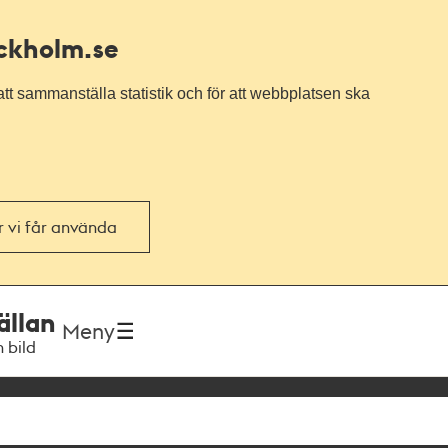
ockholm.se
tt sammanställa statistik och för att webbplatsen ska
or vi får använda
ällan
Meny
h bild