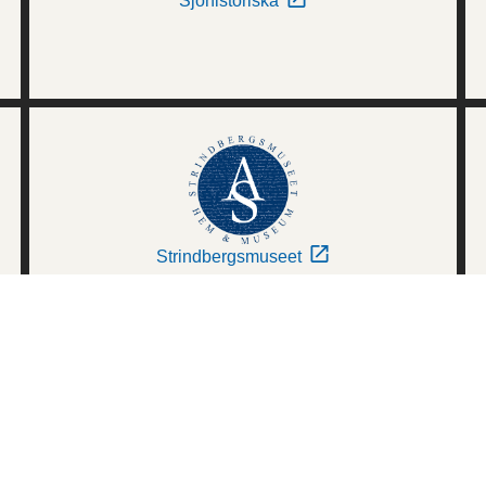
Sjöhistoriska
Strindbergsmuseet