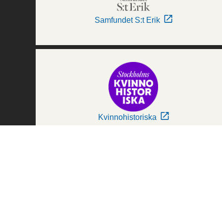
Samfundet S:t Erik
Kvinnohistoriska
Världskulturmuseerna