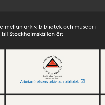
 mellan arkiv, bibliotek och museer i
till Stockholmskällan är:
Arbetarrörelsens arkiv och bibliotek