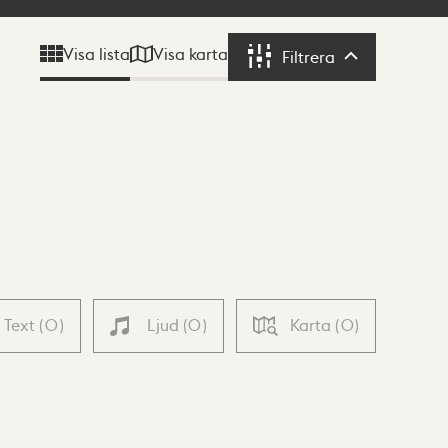
Visa karta
Visa lista
Filtrera
Filtrera
Text
(
0
)
Ljud
(
0
)
Karta
(
0
)