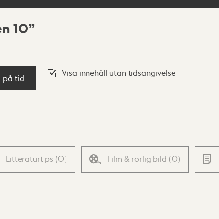
en 10
Visa innehåll utan tidsangivelse
a på tid
Litteraturtips
(
0
)
Film & rörlig bild
(
0
)