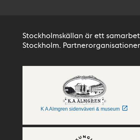
Stockholmskällan är ett samarbete
Stockholm. Partnerorganisationer 
K A Almgren sidenväveri & museum