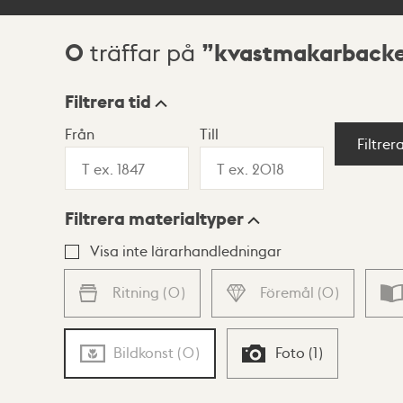
0
kvastmakarback
träffar på
Sökresultat
Filtrera tid
Från
Till
Visningsläge
Filtrer
Filtrera materialtyper
Lista
Karta
Visa inte lärarhandledningar
Ritning
(
0
)
Föremål
(
0
)
Bildkonst
(
0
)
Foto
(
1
)