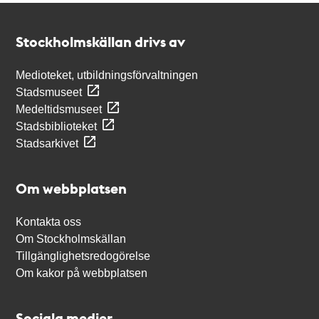
Kontakt
Stockholmskällan
Stockholmskällan drivs av
Medioteket, utbildningsförvaltningen
Stadsmuseet
Medeltidsmuseet
Stadsbiblioteket
Stadsarkivet
Om webbplatsen
Kontakta oss
Om Stockholmskällan
Tillgänglighetsredogörelse
Om kakor på webbplatsen
Sociala medier