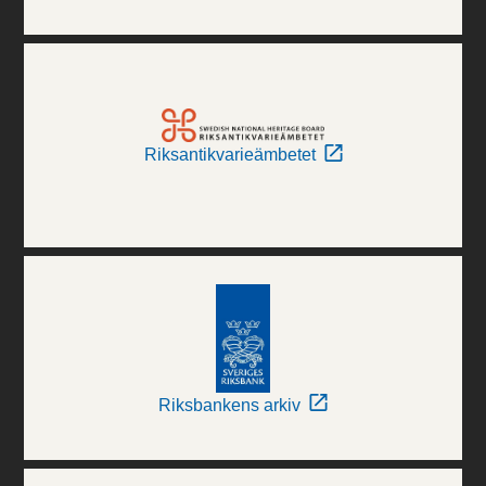
Riksantikvarieämbetet
Riksbankens arkiv