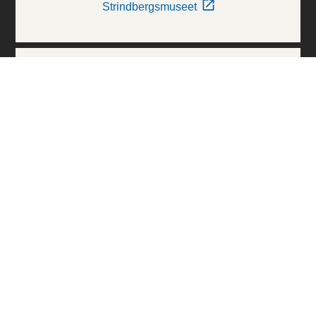
Strindbergsmuseet
Thielska Galleriet
Världskulturmuseerna