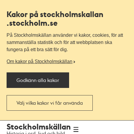
Kakor på stockholmskallan
.stockholm.se
På Stockholmskällan använder vi kakor, cookies, för att
sammanställa statistik och för att webbplatsen ska
fungera på ett bra sätt för dig.
Om kakor på Stockholmskällan
Godkänn alla kakor
Välj vilka kakor vi får använda
Till
Till
Stockholmskällan
navigationen
huvudinnehållet
Historia i ord, ljud och bild