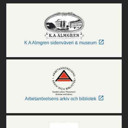
K A Almgren sidenväveri & museum
Arbetarrörelsens arkiv och bibliotek