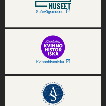
Spårvägsmuseet
Kvinnohistoriska