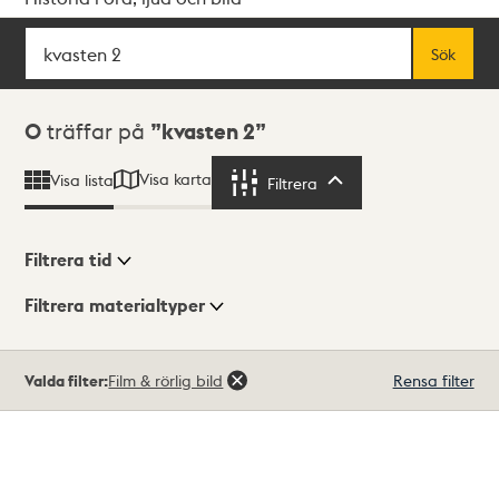
Sök
Fritextsök
Sök
Sökresultat
0
träffar på
kvasten 2
Visa karta
Visa lista
Filtrera
Filtrera
Filtrera tid
Filtrera materialtyper
Visningsläge
Totalt
Valda filter:
Film & rörlig bild
Rensa filter
0
träffar
Lista
Karta