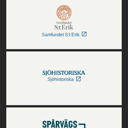
Samfundet S:t Erik
Sjöhistoriska