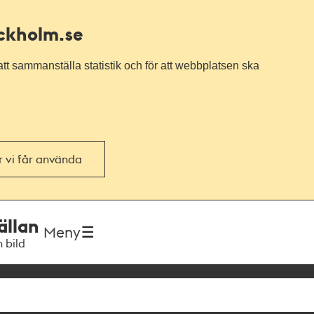
ockholm.se
tt sammanställa statistik och för att webbplatsen ska
or vi får använda
ällan
Meny
h bild