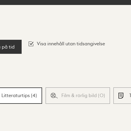
Visa innehåll utan tidsangivelse
a på tid
Litteraturtips
(
4
)
Film & rörlig bild
(
0
)