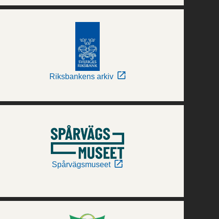
Riksbankens arkiv
Spårvägsmuseet