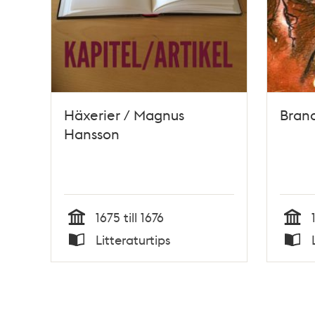
Häxerier / Magnus
Brand
Hansson
1675 till 1676
Tid
Tid
Litteraturtips
Typ
Typ