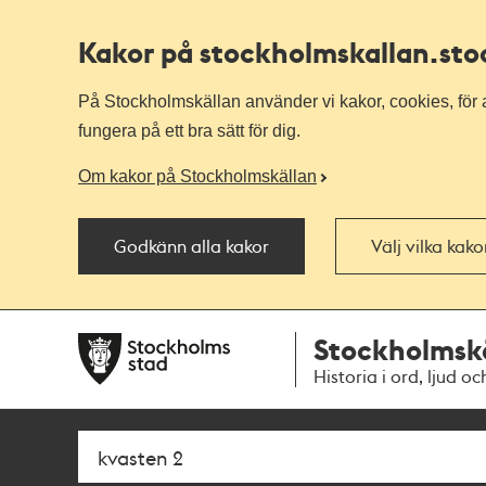
Kakor på stockholmskallan
.st
På Stockholmskällan använder vi kakor, cookies, för a
fungera på ett bra sätt för dig.
Om kakor på Stockholmskällan
Godkänn alla kakor
Välj vilka kak
Till
Till
Stockholmsk
navigationen
huvudinnehållet
Historia i ord, ljud oc
Sök
Fritextsök