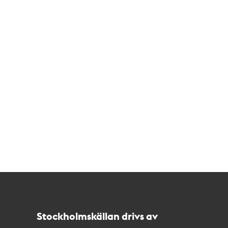
Kontakt
Stockholmskällan
Stockholmskällan drivs av