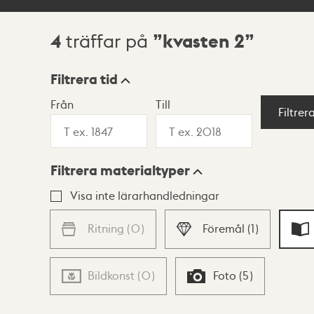
4
kvasten 2
träffar på
Sökresultat
Filtrera tid
Från
Till
Visningsläge
Filtrer
Filtrera materialtyper
Lista
Karta
Visa inte lärarhandledningar
Ritning
(
0
)
Föremål
(
1
)
Bildkonst
(
0
)
Foto
(
5
)