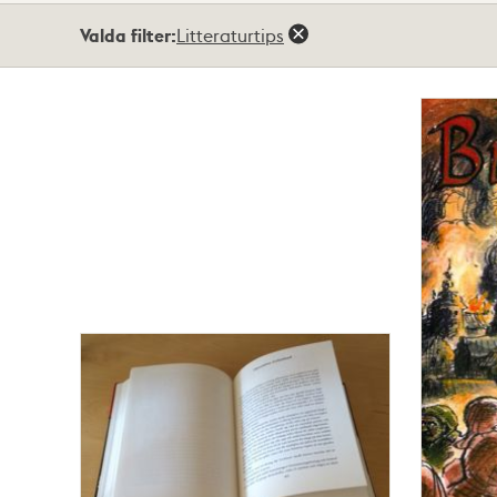
Totalt
Valda filter:
Litteraturtips
4
träffar