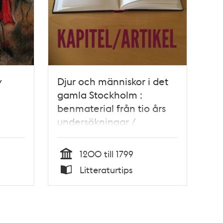
v
Djur och människor i det
gamla Stockholm :
benmaterial från tio års
undersökningar /
Johanna Karlsson
1200 till 1799
Tid
Litteraturtips
Typ