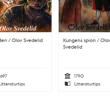
en / Olov Svedelid
Kungens spion / Olo
Svedelid
1697
1790
Tid
Litteraturtips
Litteraturtips
Typ