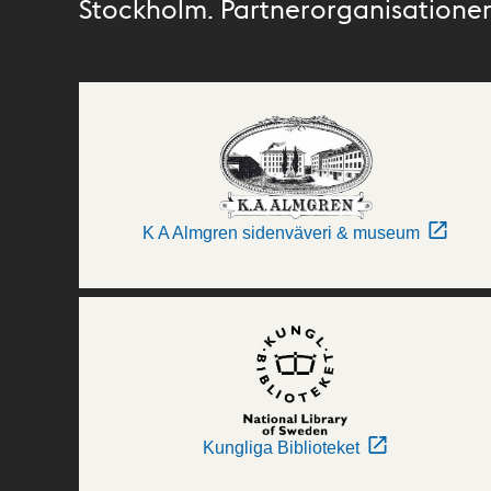
Stockholm. Partnerorganisationer 
K A Almgren sidenväveri & museum
Kungliga Biblioteket