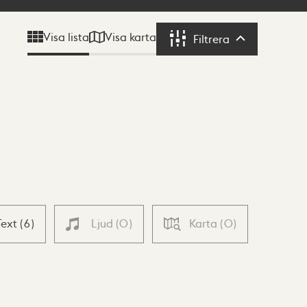
Visa karta
Visa lista
Filtrera
Filtrera
Text
(
6
)
Ljud
(
0
)
Karta
(
0
)