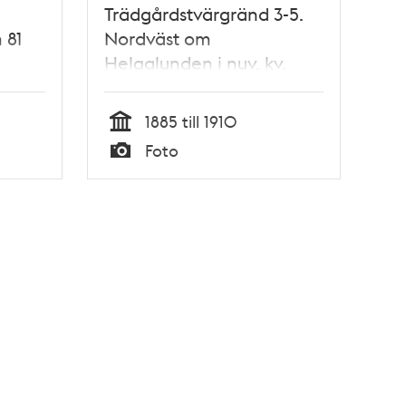
Trädgårdstvärgränd 3-5.
 81
Nordväst om
Helgalunden i nuv. kv.
Vågskivan
1885 till 1910
uv.
Tid
Foto
are
Typ