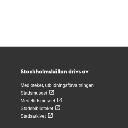
Kontakt
Stockholmskällan
Stockholmskällan drivs av
Medioteket, utbildningsförvaltningen
Stadsmuseet
Medeltidsmuseet
Stadsbiblioteket
Stadsarkivet