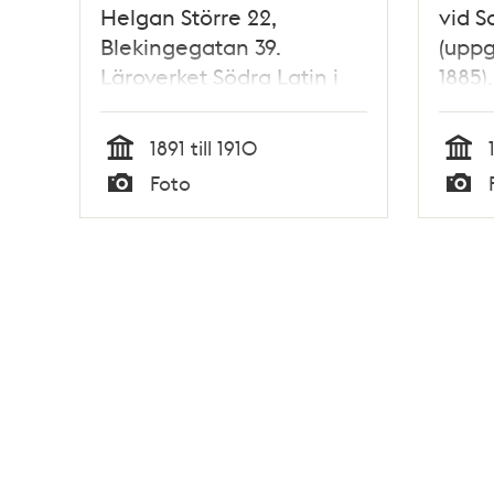
Helgan Större 22,
vid S
Blekingegatan 39.
(uppg
Läroverket Södra Latin i
1885),
fonden.
fonde
Götga
1891 till 1910
Pris
Tid
Tid
Foto
Typ
Typ