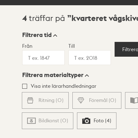
4
kvarteret vågskiv
träffar på
Sökresultat
Filtrera tid
Från
Till
Visningsläge
Filtrer
Filtrera materialtyper
Lista
Karta
Visa inte lärarhandledningar
Ritning
(
0
)
Föremål
(
0
)
Bildkonst
(
0
)
Foto
(
4
)