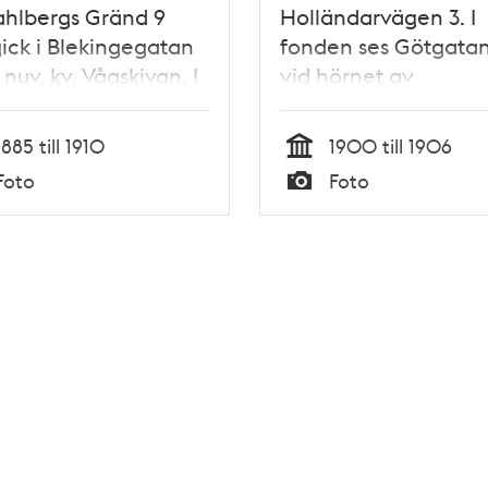
ahlbergs Gränd 9
Holländarvägen 3. I
ick i Blekingegatan
fonden ses Götgatan
 nuv. kv. Vågskivan. I
vid hörnet av
n ligger husen längs
Blekingegatan.
tan 71-79, kv.
Holländarvägen
1885 till 1910
1900 till 1906
mat och Pyramiden
motsvarar ungefär n
Tid
Foto
Foto
Hallandsgatan (tidig
Typ
Skånegatan) och kv.
Vågskivan