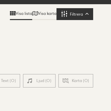
Visa karta
Visa lista
Filtrera
Filtrera
Text
(
0
)
Ljud
(
0
)
Karta
(
0
)