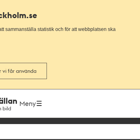
ockholm.se
tt sammanställa statistik och för att webbplatsen ska
or vi får använda
ällan
Meny
h bild