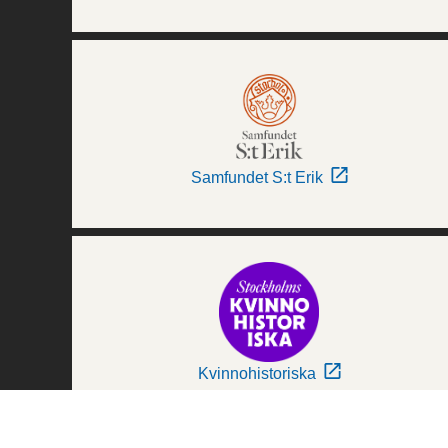
Samfundet S:t Erik
Kvinnohistoriska