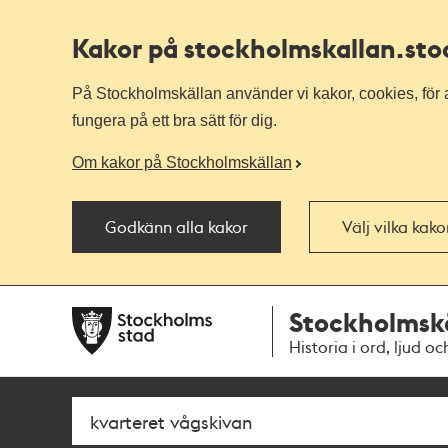
Kakor på stockholmskallan
.st
På Stockholmskällan använder vi kakor, cookies, för a
fungera på ett bra sätt för dig.
Om kakor på Stockholmskällan
Godkänn alla kakor
Välj vilka kak
Till
Till
Stockholmsk
navigationen
huvudinnehållet
Historia i ord, ljud oc
Sök
Fritextsök