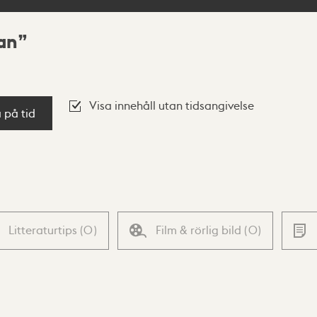
an
Visa innehåll utan tidsangivelse
a på tid
Litteraturtips
(
0
)
Film & rörlig bild
(
0
)