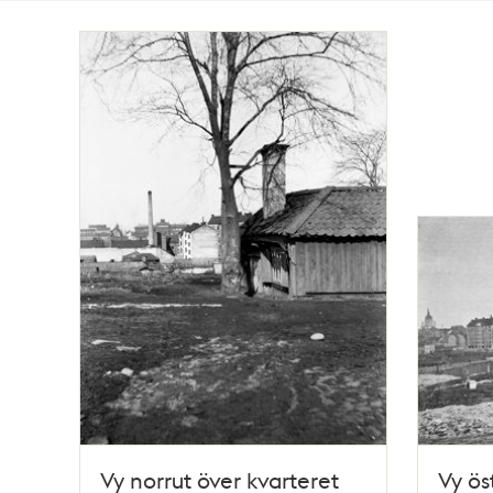
Totalt
4
träffar
Vy norrut över kvarteret
Vy ös