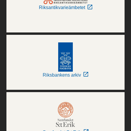
Riksantikvarieämbetet
Riksbankens arkiv