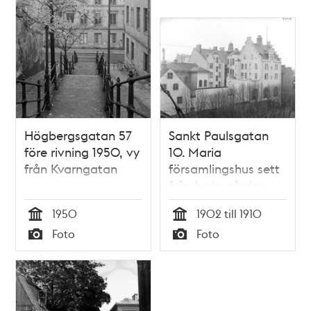
Högbergsgatan 57
Sankt Paulsgatan
före rivning 1950, vy
10. Maria
från Kvarngatan
församlingshus sett
från kyrkogården
1950
1902 till 1910
Tid
Tid
Foto
Foto
Typ
Typ