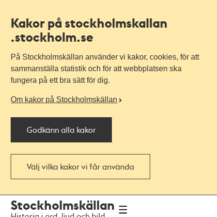
Kakor på stockholmskallan
.stockholm.se
På Stockholmskällan använder vi kakor, cookies, för att
sammanställa statistik och för att webbplatsen ska
fungera på ett bra sätt för dig.
Om kakor på Stockholmskällan
Godkänn alla kakor
Välj vilka kakor vi får använda
Till
Till
Stockholmskällan
navigationen
huvudinnehållet
Historia i ord, ljud och bild