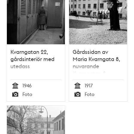
Kvarngatan 22,
Gårdssidan av
gårdsinteriör med
Maria Kvarngata 8,
utedass
nuvarande
Kvarngatan 8.
Tvätten hänger på
1946
1917
tork, linorna hålls
Tid
Tid
Foto
Foto
uppe med hjälp av
Typ
Typ
stöttor