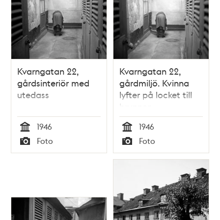
Kvarngatan 22,
Kvarngatan 22,
gårdsinteriör med
gårdmiljö. Kvinna
utedass
lyfter på locket till
brunnen
1946
1946
Tid
Tid
Foto
Foto
Typ
Typ