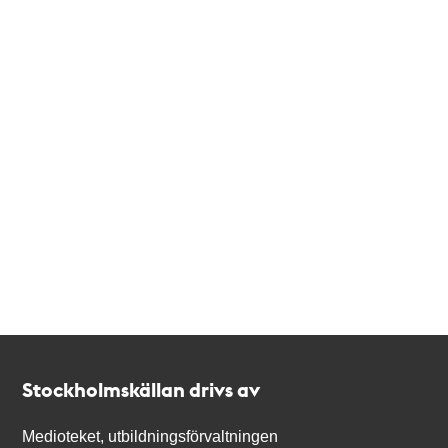
Kontakt
Stockholmskällan
Stockholmskällan drivs av
Medioteket, utbildningsförvaltningen