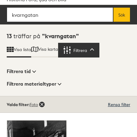
Sök
Fritextsök
Sök
Sökresultat
13
träffar på
kvarngatan
Visa karta
Visa lista
Filtrera
Filtrera
Filtrera tid
Filtrera materialtyper
Visningsläge
Totalt
Valda filter:
Foto
Rensa filter
13
träffar
Lista
Karta