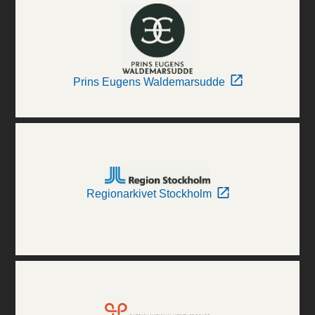
Prins Eugens Waldemarsudde
Regionarkivet Stockholm