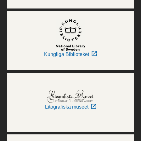
Kungliga Biblioteket
Litografiska museet