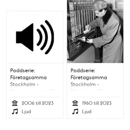
Poddserie:
Poddserie:
Företagsamma
Företagsamma
Stockholm -
Stockholm -
Regeringsgatan 19,
Ringvägen 121,
Spotify
Varuautomat
2006 till 2023
1960 till 2023
Tid
Tid
Ljud
Ljud
Typ
Typ