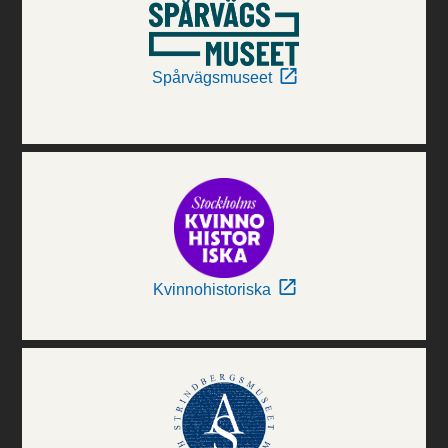
Spårvägsmuseet
Kvinnohistoriska