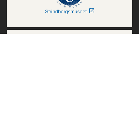
Strindbergsmuseet
Thielska Galleriet
Världskulturmuseerna