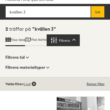
Sök
Fritextsök
Sök
Sökresultat
2
träffar på
kvällen 3
Visa karta
Visa lista
Filtrera
Filtrera
Filtrera tid
Filtrera materialtyper
Visningsläge
Totalt
Valda filter:
Ljud
Rensa filter
2
träffar
Lista
Karta