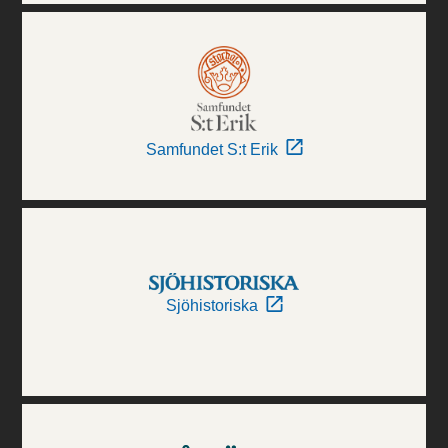
Samfundet S:t Erik
Sjöhistoriska