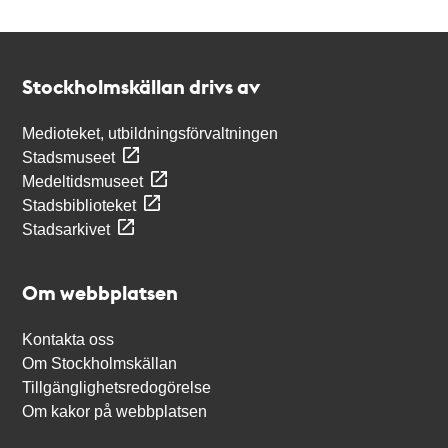
Kontakt
Stockholmskällan
Stockholmskällan drivs av
Medioteket, utbildningsförvaltningen
Stadsmuseet
Medeltidsmuseet
Stadsbiblioteket
Stadsarkivet
Om webbplatsen
Kontakta oss
Om Stockholmskällan
Tillgänglighetsredogörelse
Om kakor på webbplatsen