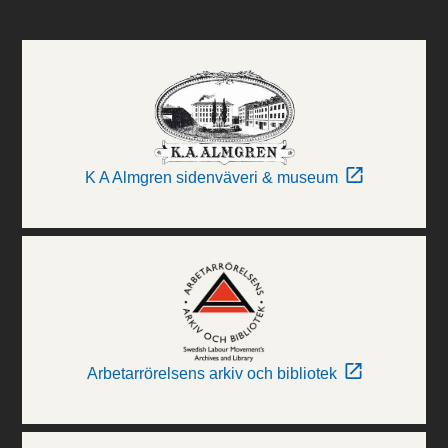
K A Almgren sidenväveri & museum
Arbetarrörelsens arkiv och bibliotek