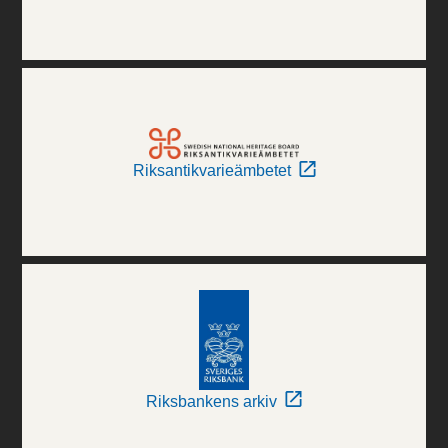
Riksantikvarieämbetet
Riksbankens arkiv