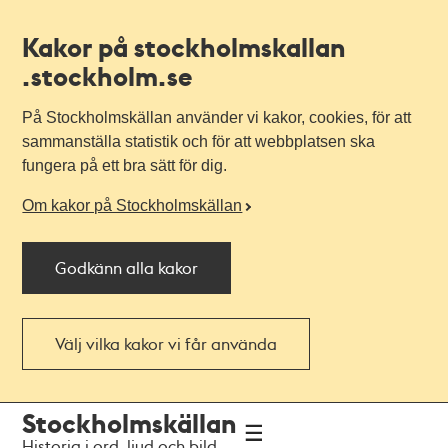
Kakor på stockholmskallan
.stockholm.se
På Stockholmskällan använder vi kakor, cookies, för att
sammanställa statistik och för att webbplatsen ska
fungera på ett bra sätt för dig.
Om kakor på Stockholmskällan
Godkänn alla kakor
Välj vilka kakor vi får använda
Till
Till
Stockholmskällan
navigationen
huvudinnehållet
Historia i ord, ljud och bild