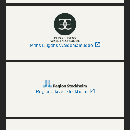
Prins Eugens Waldemarsudde
Regionarkivet Stockholm