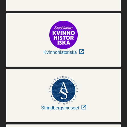
Kvinnohistoriska
Strindbergsmuseet