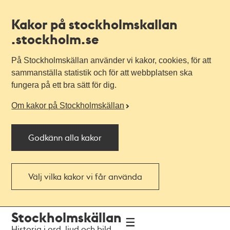
Kakor på stockholmskallan
.stockholm.se
På Stockholmskällan använder vi kakor, cookies, för att
sammanställa statistik och för att webbplatsen ska
fungera på ett bra sätt för dig.
Om kakor på Stockholmskällan
Godkänn alla kakor
Välj vilka kakor vi får använda
Till
Till
Stockholmskällan
navigationen
huvudinnehållet
Historia i ord, ljud och bild