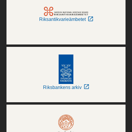
Riksantikvarieämbetet
Riksbankens arkiv