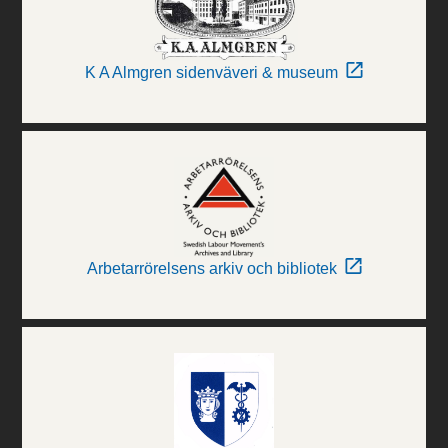
K A Almgren sidenväveri & museum
Arbetarrörelsens arkiv och bibliotek