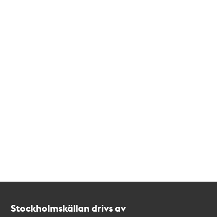
Kontakt
Stockholmskällan
Stockholmskällan drivs av