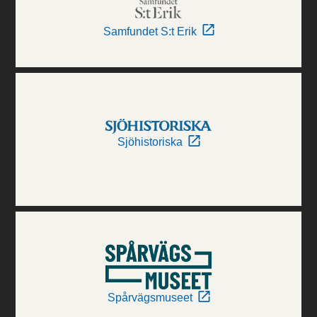
Samfundet S:t Erik
Sjöhistoriska
Spårvägsmuseet