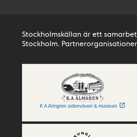
Stockholmskällan är ett samarbete
Stockholm. Partnerorganisationer 
K A Almgren sidenväveri & museum