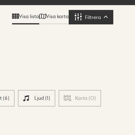
Visa karta
Visa lista
Filtrera
Filtrera
xt
(
6
)
Ljud
(
1
)
Karta
(
0
)