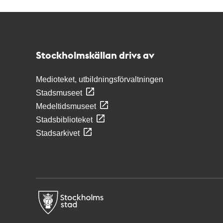
Kontakt
Stockholmskällan
Stockholmskällan drivs av
Medioteket, utbildningsförvaltningen
Stadsmuseet
Medeltidsmuseet
Stadsbiblioteket
Stadsarkivet