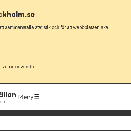
ockholm.se
tt sammanställa statistik och för att webbplatsen ska
or vi får använda
ällan
Meny
h bild