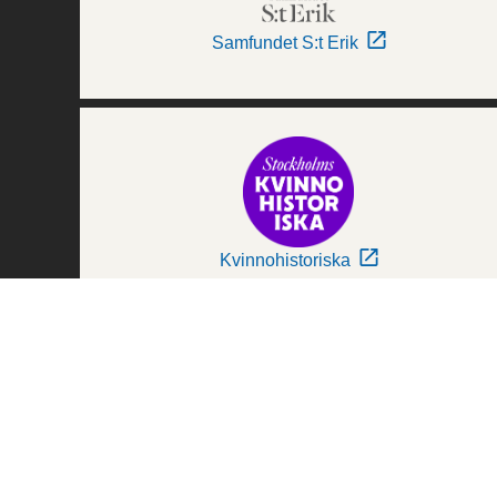
Samfundet S:t Erik
Kvinnohistoriska
Världskulturmuseerna