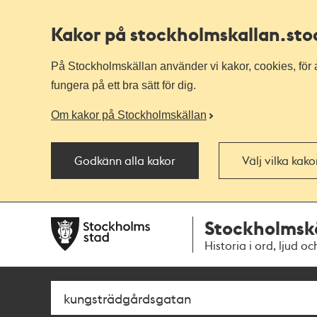
Kakor på stockholmskallan
.st
På Stockholmskällan använder vi kakor, cookies, för a
fungera på ett bra sätt för dig.
Om kakor på Stockholmskällan
Godkänn alla kakor
Välj vilka kak
Till
Till
Stockholmsk
navigationen
huvudinnehållet
Historia i ord, ljud oc
Sök
Fritextsök