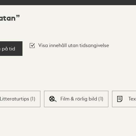
atan
Visa innehåll utan tidsangivelse
a på tid
Litteraturtips
(
1
)
Film & rörlig bild
(
1
)
Te