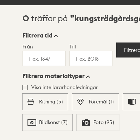
0
kungsträdgårdsg
träffar på
Sökresultat
Filtrera tid
Från
Till
Visningsläge
Filtrer
Filtrera materialtyper
Lista
Karta
Visa inte lärarhandledningar
Ritning
(
3
)
Föremål
(
1
)
Bildkonst
(
7
)
Foto
(
95
)