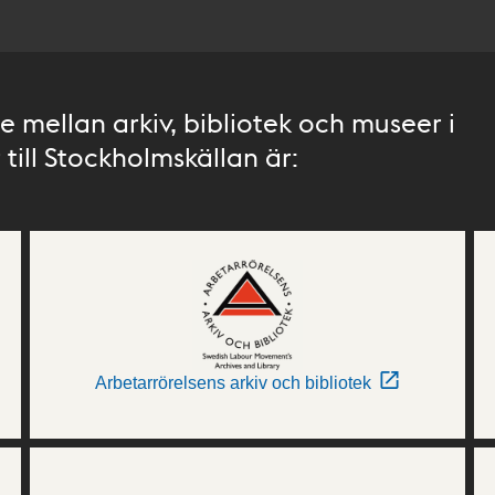
 mellan arkiv, bibliotek och museer i
till Stockholmskällan är:
Arbetarrörelsens arkiv och bibliotek