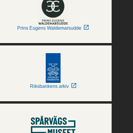
Prins Eugens Waldemarsudde
Riksbankens arkiv