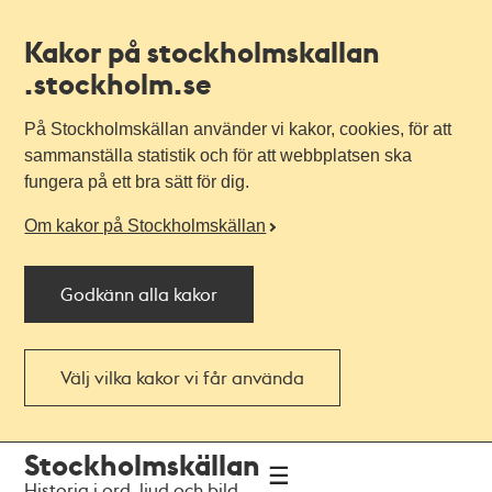
Kakor på stockholmskallan
.stockholm.se
På Stockholmskällan använder vi kakor, cookies, för att
sammanställa statistik och för att webbplatsen ska
fungera på ett bra sätt för dig.
Om kakor på Stockholmskällan
Godkänn alla kakor
Välj vilka kakor vi får använda
Till
Till
Stockholmskällan
navigationen
huvudinnehållet
Historia i ord, ljud och bild