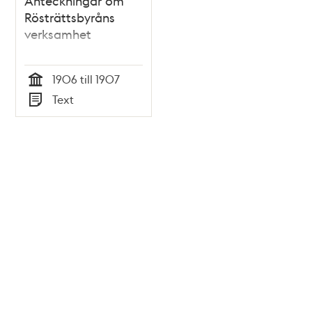
Anteckningar om
Rösträttsbyråns
verksamhet
1906 till 1907
Tid
Text
Typ