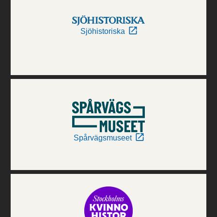
Sjöhistoriska
Spårvägsmuseet