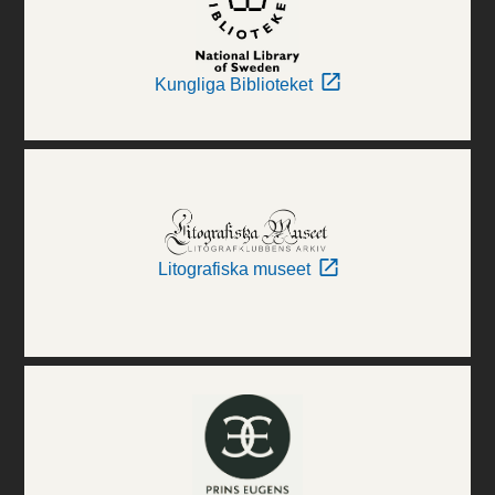
Kungliga Biblioteket
Litografiska museet