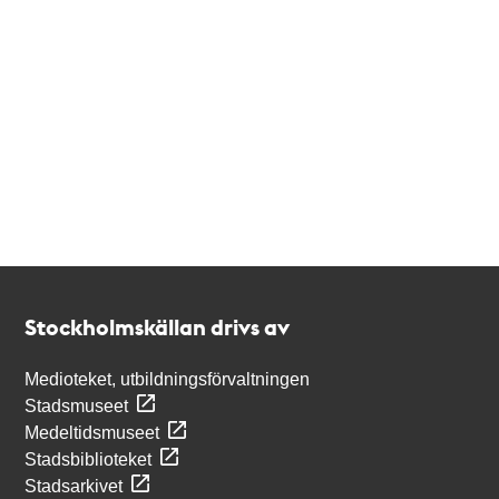
Kontakt
Stockholmskällan
Stockholmskällan drivs av
Medioteket, utbildningsförvaltningen
Stadsmuseet
Medeltidsmuseet
Stadsbiblioteket
Stadsarkivet