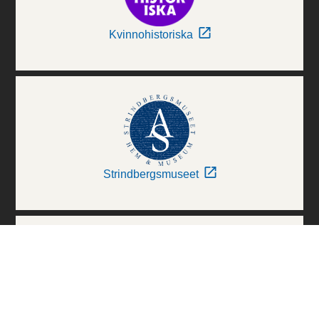
Kvinnohistoriska
Strindbergsmuseet
Thielska Galleriet