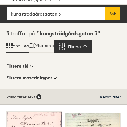
Sök
Fritextsök
Sök
Sökresultat
3
träffar på
kungsträdgårdsgatan 3
Visa karta
Visa lista
Filtrera
Filtrera
Filtrera tid
Filtrera materialtyper
Visningsläge
Totalt
Valda filter:
Text
Rensa filter
3
träffar
Lista
Karta