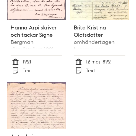
Hanna Arpi skriver
Brita Kristina
och tackar Signe
Olofsdotter
Bergman
omhändertagen
rösträttsåret 1921
hemma hos
metodistförsamlingens
1921
12 maj 1892
vaktmästare -
Tid
Tid
Text
Text
polisrapport
Typ
Typ
inkommen till
dårdiariet 12 maj
1892