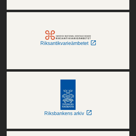
Riksantikvarieämbetet
Riksbankens arkiv