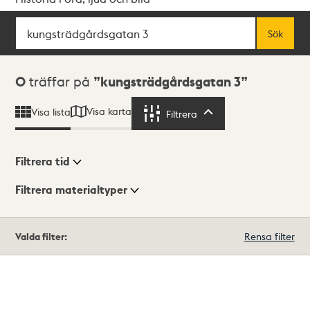
Sök
Fritextsök
Sök
Sökresultat
0
träffar på
kungsträdgårdsgatan 3
Visa karta
Visa lista
Filtrera
Filtrera
Filtrera tid
Filtrera materialtyper
Visningsläge
Totalt
Valda filter:
Rensa filter
0
träffar
Lista
Karta