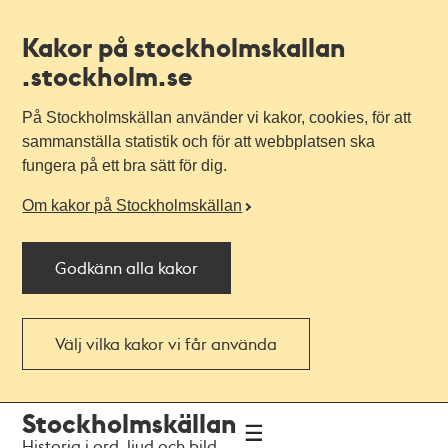
Kakor på stockholmskallan
.stockholm.se
På Stockholmskällan använder vi kakor, cookies, för att
sammanställa statistik och för att webbplatsen ska
fungera på ett bra sätt för dig.
Om kakor på Stockholmskällan
Godkänn alla kakor
Välj vilka kakor vi får använda
Till
Till
Stockholmskällan
navigationen
huvudinnehållet
Historia i ord, ljud och bild