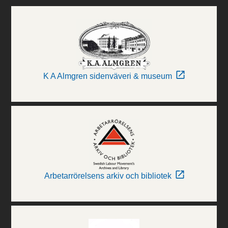
K A Almgren sidenväveri & museum
Arbetarrörelsens arkiv och bibliotek