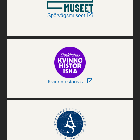
Spårvägsmuseet
Kvinnohistoriska