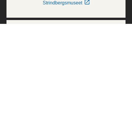
Strindbergsmuseet
Thielska Galleriet
Världskulturmuseerna