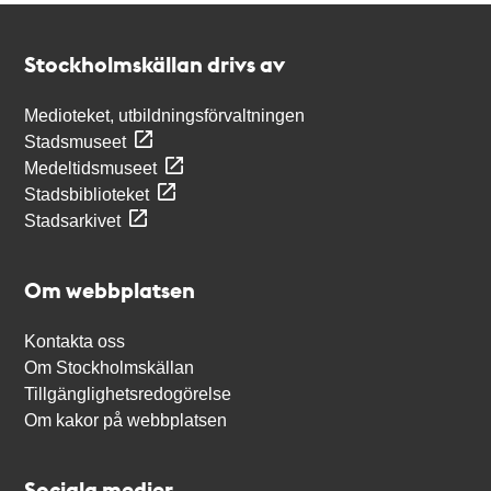
Kontakt
Stockholmskällan
Stockholmskällan drivs av
Medioteket, utbildningsförvaltningen
Stadsmuseet
Medeltidsmuseet
Stadsbiblioteket
Stadsarkivet
Om webbplatsen
Kontakta oss
Om Stockholmskällan
Tillgänglighetsredogörelse
Om kakor på webbplatsen
Sociala medier