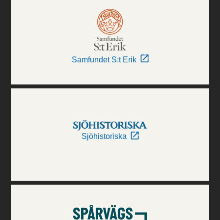
Samfundet S:t Erik
Sjöhistoriska