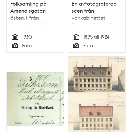
Folksamling på
En avfotograferad
Arsenalsgatan
scen från
österut från
vaxkabinettet
Kungsträdgårdsgatan
Svenska Panoptikon
i väntan på
vid
1930
1895 till 1924
begravningståget
Kungsträdgårdsgatan
Tid
Tid
Foto
Foto
med stoften efter
18: "På maskeraden,
Typ
Typ
de förolyckade från
en mördare
Andréexpeditionen
överraskas av ett
par gendarmer"