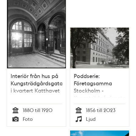
Interiör från hus på
Poddserie:
Kungsträdgårdsgatan
Företagsamma
i kvartert Katthavet
Stockholm -
Kungsträdgårdsgatan
8, SEB
1880 till 1920
1856 till 2023
Tid
Tid
Foto
Ljud
Typ
Typ