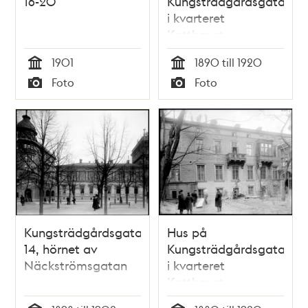
16-20
Kungsträdgårdsgatan
i kvarteret
Katthavet
1901
1890 till 1920
Tid
Tid
Foto
Foto
Typ
Typ
Kungsträdgårdsgatan
Hus på
14, hörnet av
Kungsträdgårdsgatan
Näckströmsgatan
i kvarteret
Katthavet