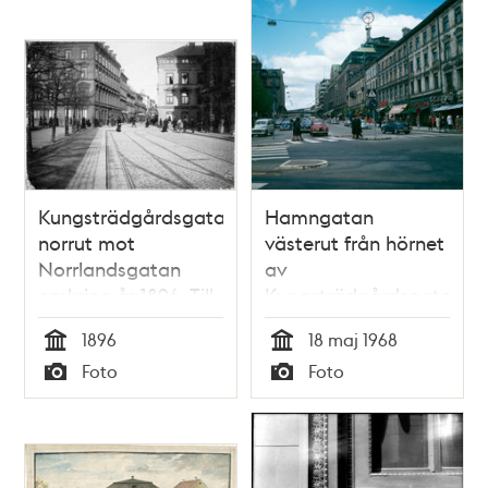
Kungsträdgårdsgatan
Hamngatan
norrut mot
västerut från hörnet
Norrlandsgatan
av
omkring år 1896. Till
Kungsträdgårdsgatan.
vänster
Sagerska husen
1896
18 maj 1968
Kungsträdgården.
närmast
Tid
Tid
Foto
Foto
Typ
Typ