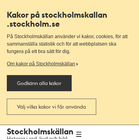
Kakor på stockholmskallan
.stockholm.se
På Stockholmskällan använder vi kakor, cookies, för att
sammanställa statistik och för att webbplatsen ska
fungera på ett bra sätt för dig.
Om kakor på Stockholmskällan
Godkänn alla kakor
Välj vilka kakor vi får använda
Till
Till
Stockholmskällan
navigationen
huvudinnehållet
Historia i ord, ljud och bild