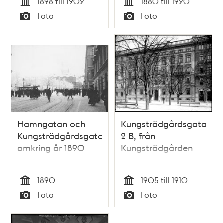
1898 till 1902
1880 till 1920
Tid
Tid
Foto
Foto
Typ
Typ
Hamngatan och
Kungsträdgårdsgatan
Kungsträdgårdsgatan
2 B, från
omkring år 1890
Kungsträdgården
1890
1905 till 1910
Tid
Tid
Foto
Foto
Typ
Typ