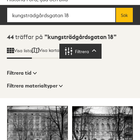
Sök
Fritextsök
Sök
Sökresultat
44
träffar på
kungsträdgårdsgatan 18
Visa karta
Visa lista
Filtrera
Filtrera
Filtrera tid
Filtrera materialtyper
Visningsläge
Totalt
44
träffar
Lista
Karta