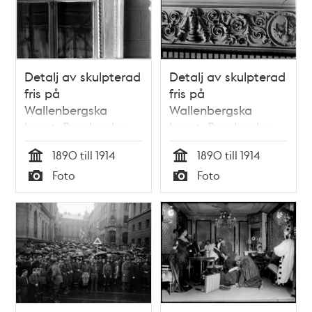
Detalj av skulpterad
Detalj av skulpterad
fris på
fris på
Wallenbergska
Wallenbergska
huset, Barclayska
huset, Barclayska
huset, på
huset, på
1890 till 1914
1890 till 1914
Kungsträdgårdsgatan
Kungsträdgårdsgatan
Tid
Tid
Foto
Foto
14
14
Typ
Typ