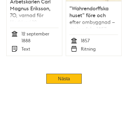
Arbetskarlen Carl
Magnus Eriksson,
”Wahrendorffska
70, varnad för
huset” före och
lösdriveri 12
efter ombyggnad –
september 1888 -
ritning från 1857
12 september
polisförhör
Tid
1888
1857
Tid
Text
Ritning
Typ
Typ
Nästa