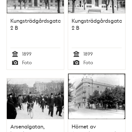
Kungsträdgårdsgatan
Kungsträdgårdsgatan
2 B
2 B
1899
1899
Tid
Tid
Foto
Foto
Typ
Typ
Arsenalgatan,
Hörnet av