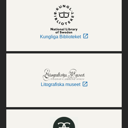
Kungliga Biblioteket
Litografiska museet