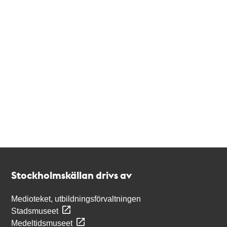
Kontakt
Stockholmskällan
Stockholmskällan drivs av
Medioteket, utbildningsförvaltningen
Stadsmuseet
Medeltidsmuseet