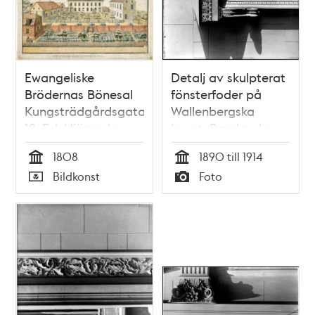
Ewangeliske
Detalj av skulpterat
Brödernas Bönesal
fönsterfoder på
Kungsträdgårdsgatan
Wallenbergska
12. F.d. Hiärneska
huset, Barclayska
gården
huset, på
1808
1890 till 1914
Kungsträdgårdsgatan
Tid
Tid
Bildkonst
Foto
14
Typ
Typ