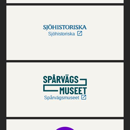
Sjöhistoriska
Spårvägsmuseet