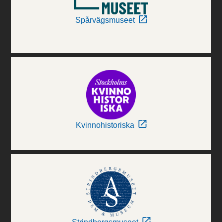
Spårvägsmuseet
Kvinnohistoriska