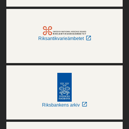
Riksantikvarieämbetet
Riksbankens arkiv