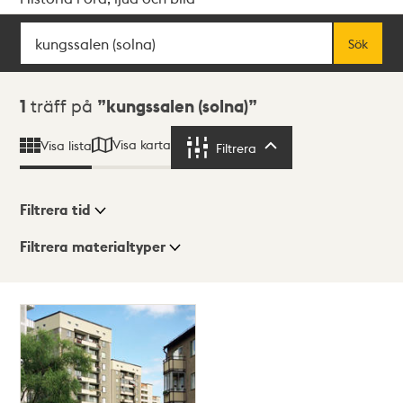
Sök
Fritextsök
Sök
Sökresultat
1
träff på
kungssalen (solna)
Visa karta
Visa lista
Filtrera
Filtrera
Filtrera tid
Filtrera materialtyper
Visningsläge
Totalt
1
träffar
Lista
Karta