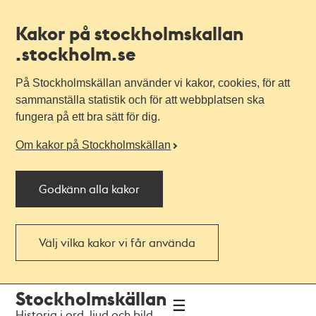
Kakor på stockholmskallan
.stockholm.se
På Stockholmskällan använder vi kakor, cookies, för att
sammanställa statistik och för att webbplatsen ska
fungera på ett bra sätt för dig.
Om kakor på Stockholmskällan
Godkänn alla kakor
Välj vilka kakor vi får använda
Till
Till
Stockholmskällan
navigationen
huvudinnehållet
Historia i ord, ljud och bild