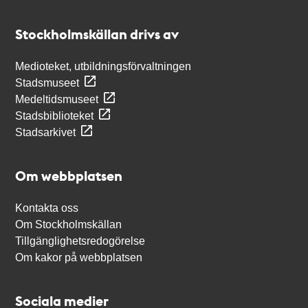
Kontakt
Stockholmskällan
Stockholmskällan drivs av
Medioteket, utbildningsförvaltningen
Stadsmuseet
Medeltidsmuseet
Stadsbiblioteket
Stadsarkivet
Om webbplatsen
Kontakta oss
Om Stockholmskällan
Tillgänglighetsredogörelse
Om kakor på webbplatsen
Sociala medier