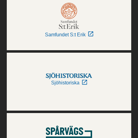
Samfundet S:t Erik
Sjöhistoriska