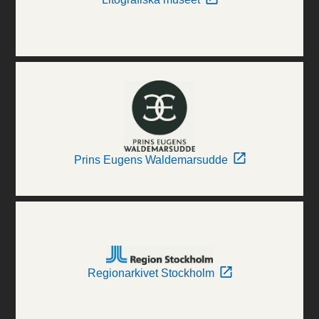
Prins Eugens Waldemarsudde
Regionarkivet Stockholm