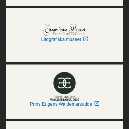
Litografiska museet
Prins Eugens Waldemarsudde