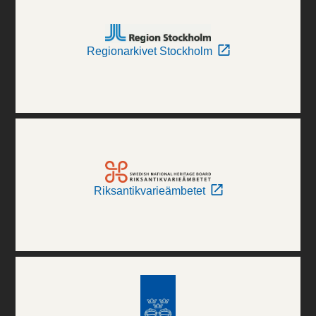
Regionarkivet Stockholm
Riksantikvarieämbetet