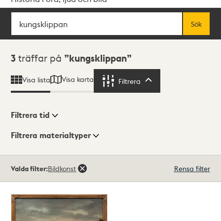
Sök
Fritextsök
Sök
Sökresultat
3
träffar på
kungsklippan
Visa karta
Visa lista
Filtrera
Filtrera
Filtrera tid
Filtrera materialtyper
Visningsläge
Totalt
Valda filter:
Bildkonst
Rensa filter
3
träffar
Lista
Karta