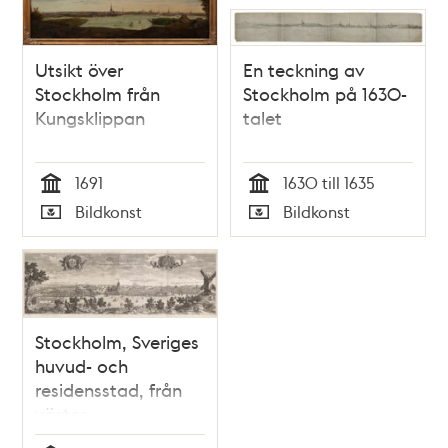
Utsikt över
En teckning av
Stockholm från
Stockholm på 1630-
Kungsklippan
talet
1691
1630 till 1635
Tid
Tid
Bildkonst
Bildkonst
Typ
Typ
Stockholm, Sveriges
huvud- och
residensstad, från
väster