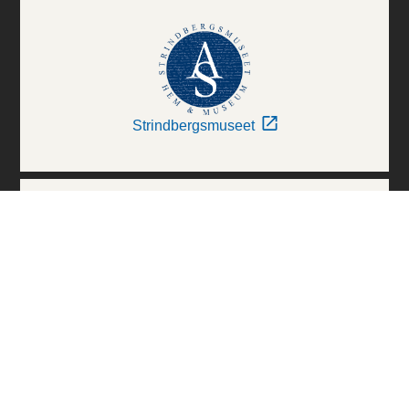
Strindbergsmuseet
Thielska Galleriet