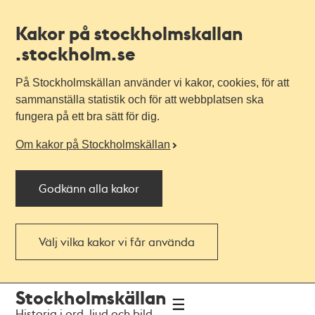
Kakor på stockholmskallan
.stockholm.se
På Stockholmskällan använder vi kakor, cookies, för att
sammanställa statistik och för att webbplatsen ska
fungera på ett bra sätt för dig.
Om kakor på Stockholmskällan
Godkänn alla kakor
Välj vilka kakor vi får använda
Till
Till
Stockholmskällan
navigationen
huvudinnehållet
Historia i ord, ljud och bild