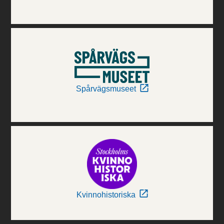
Spårvägsmuseet
Kvinnohistoriska