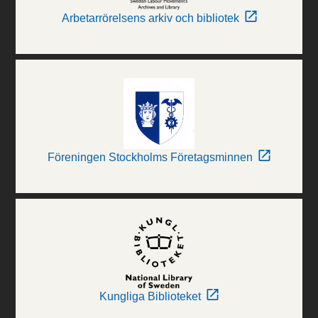
Arbetarrörelsens arkiv och bibliotek
Föreningen Stockholms Företagsminnen
Kungliga Biblioteket