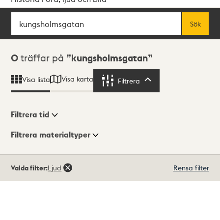
Sök
Fritextsök
Sök
Sökresultat
0
träffar på
kungsholmsgatan
Visa karta
Visa lista
Filtrera
Filtrera
Filtrera tid
Filtrera materialtyper
Visningsläge
Totalt
Valda filter:
Ljud
Rensa filter
0
träffar
Lista
Karta