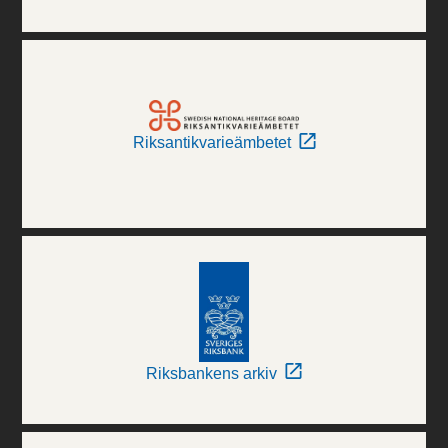
Riksantikvarieämbetet
Riksbankens arkiv