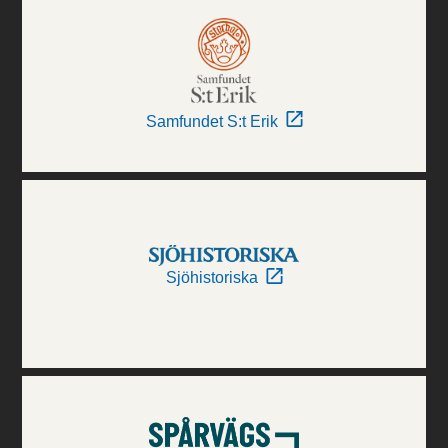
Samfundet S:t Erik
Sjöhistoriska