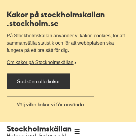
Kakor på stockholmskallan
.stockholm.se
På Stockholmskällan använder vi kakor, cookies, för att
sammanställa statistik och för att webbplatsen ska
fungera på ett bra sätt för dig.
Om kakor på Stockholmskällan
Godkänn alla kakor
Välj vilka kakor vi får använda
Till
Till
Stockholmskällan
navigationen
huvudinnehållet
Historia i ord, ljud och bild