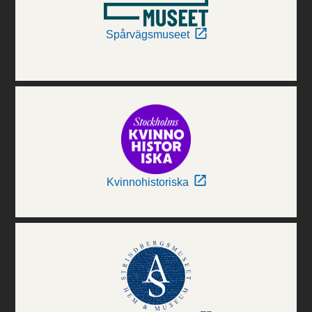
Spårvägsmuseet
Kvinnohistoriska