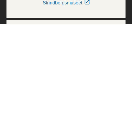
Strindbergsmuseet
Thielska Galleriet
Världskulturmuseerna