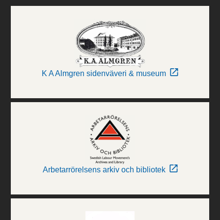
K A Almgren sidenväveri & museum
Arbetarrörelsens arkiv och bibliotek