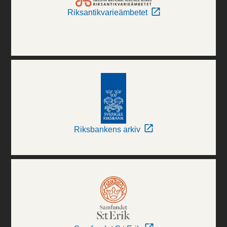
Riksantikvarieämbetet
Riksbankens arkiv