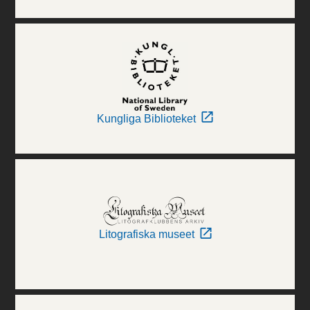
Kungliga Biblioteket
Litografiska museet