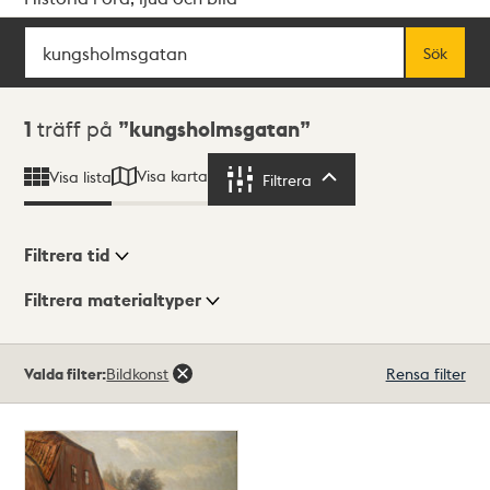
Sök
Fritextsök
Sök
Sökresultat
1
träff på
kungsholmsgatan
Visa karta
Visa lista
Filtrera
Filtrera
Filtrera tid
Filtrera materialtyper
Visningsläge
Totalt
Valda filter:
Bildkonst
Rensa filter
1
träffar
Lista
Karta