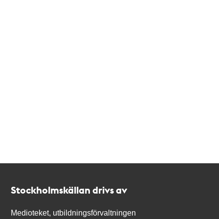
Kontakt
Stockholmskällan
Stockholmskällan drivs av
Medioteket, utbildningsförvaltningen