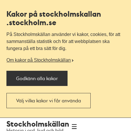
Kakor på stockholmskallan
.stockholm.se
På Stockholmskällan använder vi kakor, cookies, för att
sammanställa statistik och för att webbplatsen ska
fungera på ett bra sätt för dig.
Om kakor på Stockholmskällan
Godkänn alla kakor
Välj vilka kakor vi får använda
Till
Till
Stockholmskällan
navigationen
huvudinnehållet
Historia i ord, ljud och bild