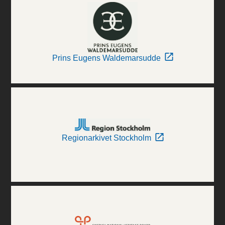
Prins Eugens Waldemarsudde
Regionarkivet Stockholm