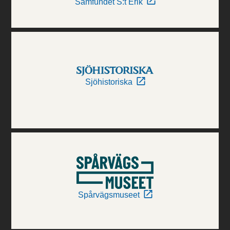
Samfundet S:t Erik
Sjöhistoriska
Spårvägsmuseet