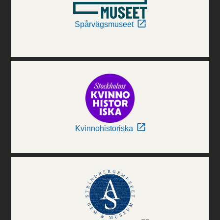
Spårvägsmuseet
Kvinnohistoriska