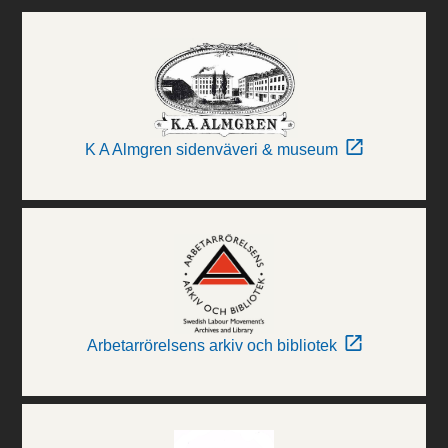
K A Almgren sidenväveri & museum
Arbetarrörelsens arkiv och bibliotek