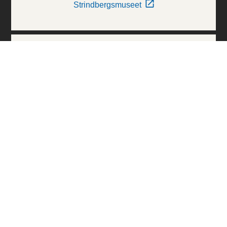
Strindbergsmuseet
Thielska Galleriet
Världskulturmuseerna