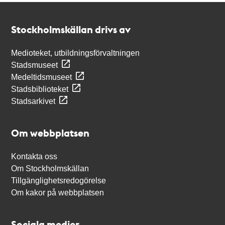
Kontakt
Stockholmskällan
Stockholmskällan drivs av
Medioteket, utbildningsförvaltningen
Stadsmuseet
Medeltidsmuseet
Stadsbiblioteket
Stadsarkivet
Om webbplatsen
Kontakta oss
Om Stockholmskällan
Tillgänglighetsredogörelse
Om kakor på webbplatsen
Sociala medier