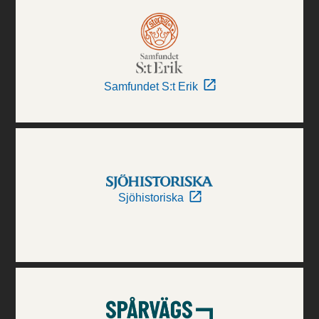
Samfundet S:t Erik
Sjöhistoriska