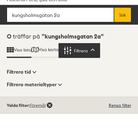
Sök
Fritextsök
Sök
Sökresultat
0
träffar på
kungsholmsgatan 2a
Visa karta
Visa lista
Filtrera
Filtrera
Filtrera tid
Filtrera materialtyper
Visningsläge
Totalt
Valda filter:
Föremål
Rensa filter
0
träffar
Lista
Karta