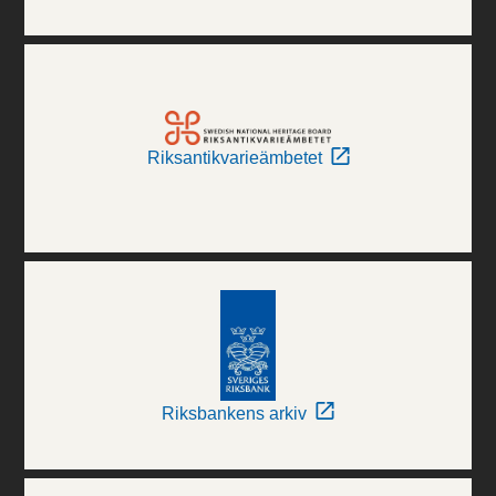
Riksantikvarieämbetet
Riksbankens arkiv