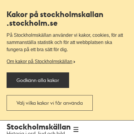
Kakor på stockholmskallan
.stockholm.se
På Stockholmskällan använder vi kakor, cookies, för att
sammanställa statistik och för att webbplatsen ska
fungera på ett bra sätt för dig.
Om kakor på Stockholmskällan
Godkänn alla kakor
Välj vilka kakor vi får använda
Till
Till
Stockholmskällan
navigationen
huvudinnehållet
Historia i ord, ljud och bild