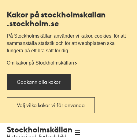
Kakor på stockholmskallan
.stockholm.se
På Stockholmskällan använder vi kakor, cookies, för att
sammanställa statistik och för att webbplatsen ska
fungera på ett bra sätt för dig.
Om kakor på Stockholmskällan
Godkänn alla kakor
Välj vilka kakor vi får använda
Till
Till
Stockholmskällan
navigationen
huvudinnehållet
Historia i ord, ljud och bild