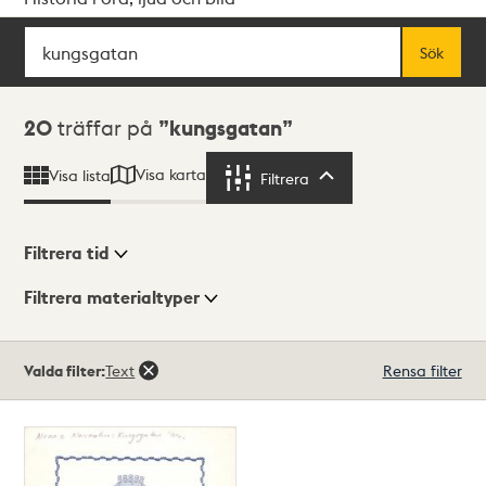
Sök
Fritextsök
Sök
Sökresultat
20
träffar på
kungsgatan
Visa karta
Visa lista
Filtrera
Filtrera
Filtrera tid
Filtrera materialtyper
Visningsläge
Totalt
Valda filter:
Text
Rensa filter
20
träffar
Lista
Karta