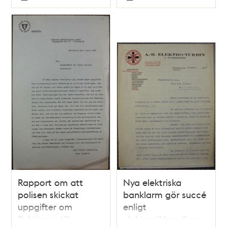
Typ
Typ
300 polismän i
aktion i Stockholm.
Rapport om att
Nya elektriska
polisen skickat
banklarm gör succé
uppgifter om
enligt
flyktingar till
elektronikhandlare