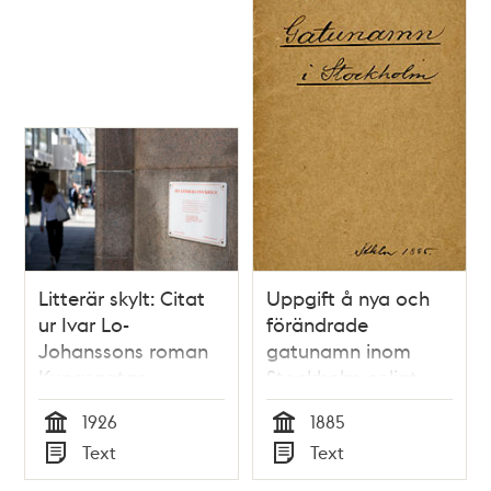
Litterär skylt: Citat
Uppgift å nya och
ur Ivar Lo-
förändrade
Johanssons roman
gatunamn inom
Kungsgatan
Stockholm enligt
Överståthållare-
1926
1885
embetets
Tid
Tid
Text
Text
kungörelse den 1
Typ
Typ
augusti 1885