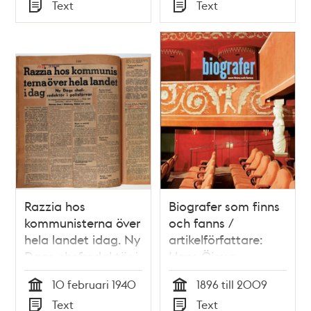
Tid
Tid
Text
Text
Typ
Typ
Razzia hos
Biografer som finns
kommunisterna över
och fanns /
hela landet idag. Ny
artikelförfattare:
Dags chefredaktör i
Hans Öjmyr
polisförvar. En
10 februari 1940
1896 till 2009
mängd dokument
Tid
Tid
Text
Text
beslagtagna. Över