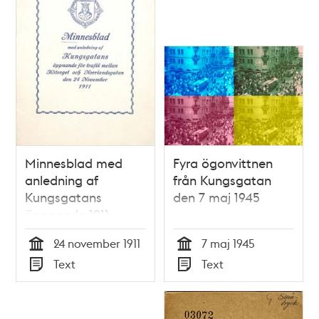
Minnesblad med
Fyra ögonvittnen
anledning af
från Kungsgatan
Kungsgatans
den 7 maj 1945
öppnande 1911
24 november 1911
7 maj 1945
Tid
Tid
Text
Text
Typ
Typ