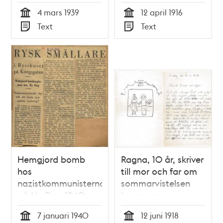
Nazityskland 1939
Waldenström
4 mars 1939
12 april 1916
Tid
Tid
Text
Text
Typ
Typ
Hemgjord bomb
Ragna, 10 år, skriver
hos
till mor och far om
nazistkommunisterna
sommarvistelsen
på Ny Dag 1940
hos mormor
7 januari 1940
12 juni 1918