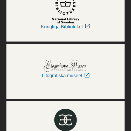
Kungliga Biblioteket
Litografiska museet