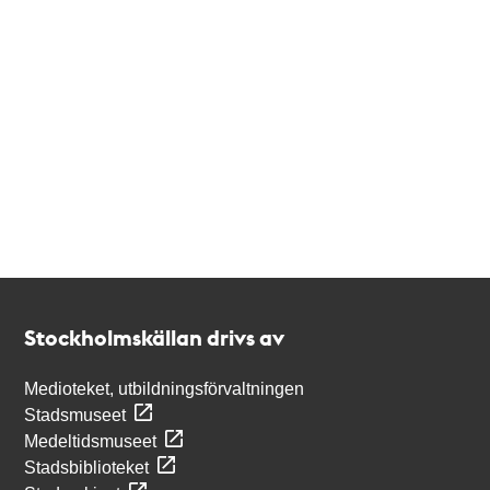
Kontakt
Stockholmskällan
Stockholmskällan drivs av
Medioteket, utbildningsförvaltningen
Stadsmuseet
Medeltidsmuseet
Stadsbiblioteket