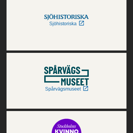
Sjöhistoriska
Spårvägsmuseet