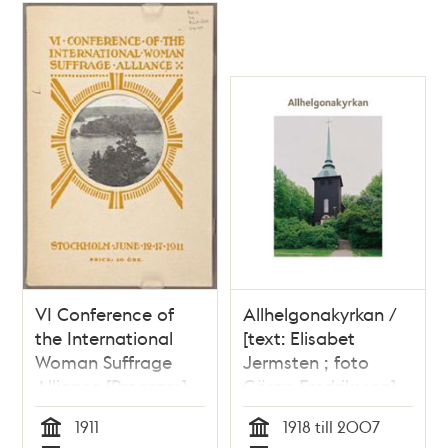
VI Conference of
Allhelgonakyrkan /
the International
[text: Elisabet
Woman Suffrage
Jermsten ; foto
Alliance [Program]
Göran Fredriksson]
1911
1918 till 2007