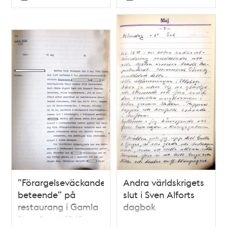
Typ
Typ
”Förargelseväckande
Andra världskrigets
beteende” på
slut i Sven Alforts
restaurang i Gamla
dagbok
Stan 8 maj 1945