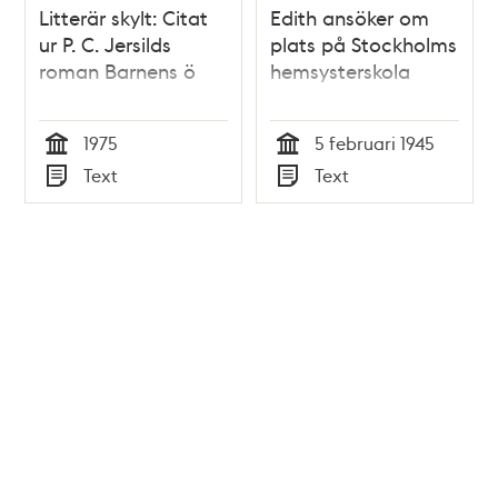
Litterär skylt: Citat
Edith ansöker om
ur P. C. Jersilds
plats på Stockholms
roman Barnens ö
hemsysterskola
1975
5 februari 1945
Tid
Tid
Text
Text
Typ
Typ