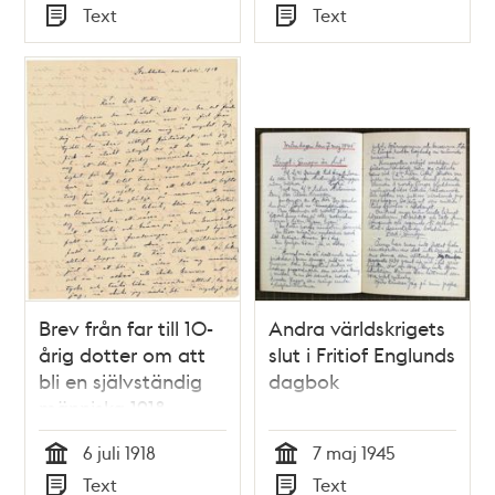
Tid
Tid
Text
Text
Typ
Typ
Brev från far till 10-
Andra världskrigets
årig dotter om att
slut i Fritiof Englunds
bli en självständig
dagbok
människa 1918
6 juli 1918
7 maj 1945
Tid
Tid
Text
Text