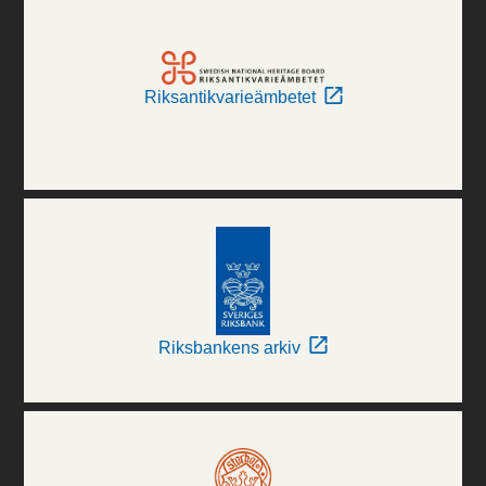
Riksantikvarieämbetet
Riksbankens arkiv