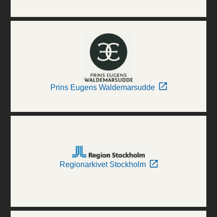
Prins Eugens Waldemarsudde
Regionarkivet Stockholm