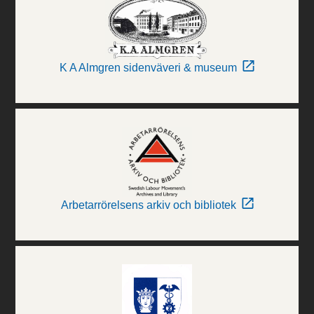
K A Almgren sidenväveri & museum
Arbetarrörelsens arkiv och bibliotek