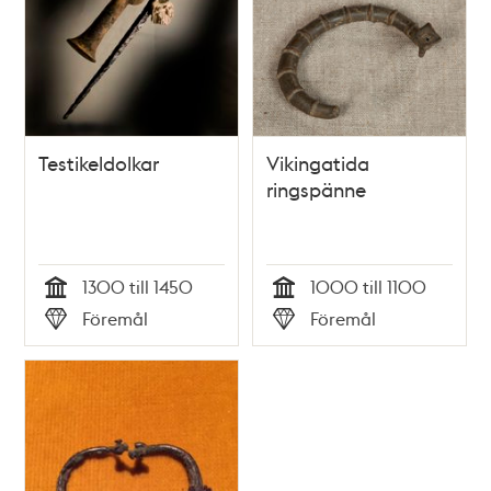
Testikeldolkar
Vikingatida
ringspänne
1300 till 1450
1000 till 1100
Tid
Tid
Föremål
Föremål
Typ
Typ