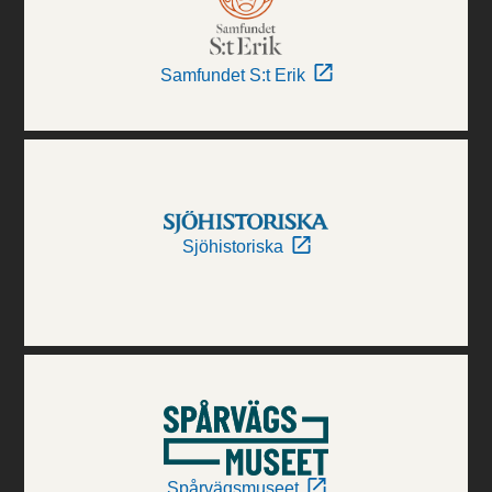
Samfundet S:t Erik
Sjöhistoriska
Spårvägsmuseet