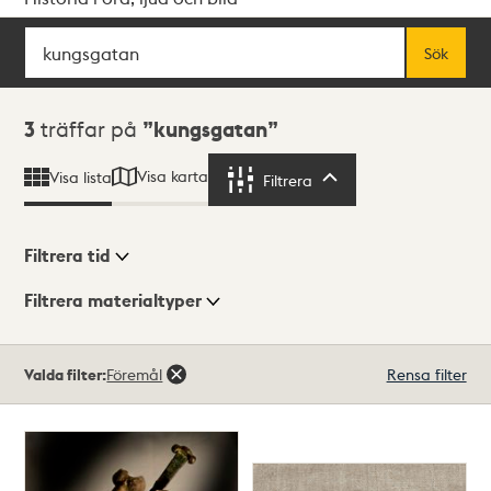
Sök
Fritextsök
Sök
Sökresultat
3
träffar på
kungsgatan
Visa karta
Visa lista
Filtrera
Filtrera
Filtrera tid
Filtrera materialtyper
Visningsläge
Totalt
Valda filter:
Föremål
Rensa filter
3
träffar
Lista
Karta