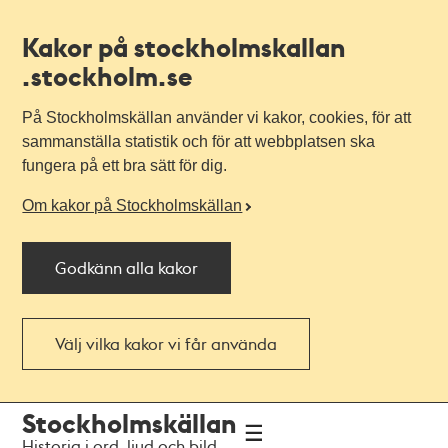
Kakor på stockholmskallan
.stockholm.se
På Stockholmskällan använder vi kakor, cookies, för att
sammanställa statistik och för att webbplatsen ska
fungera på ett bra sätt för dig.
Om kakor på Stockholmskällan
Godkänn alla kakor
Välj vilka kakor vi får använda
Till
Till
Stockholmskällan
navigationen
huvudinnehållet
Historia i ord, ljud och bild