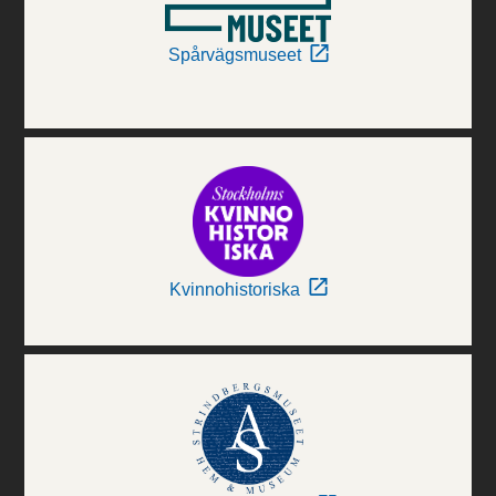
Spårvägsmuseet
Kvinnohistoriska