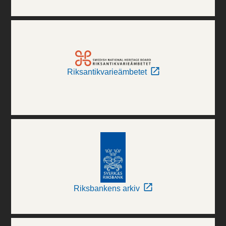
Riksantikvarieämbetet
Riksbankens arkiv