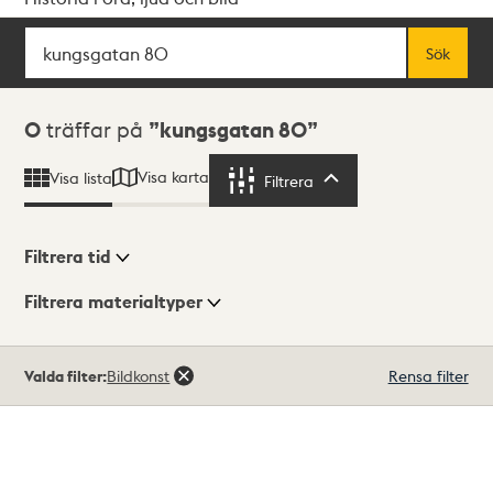
Sök
Fritextsök
Sök
Sökresultat
0
träffar på
kungsgatan 80
Visa karta
Visa lista
Filtrera
Filtrera
Filtrera tid
Filtrera materialtyper
Visningsläge
Totalt
Valda filter:
Bildkonst
Rensa filter
0
träffar
Lista
Karta