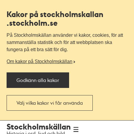
Kakor på stockholmskallan
.stockholm.se
På Stockholmskällan använder vi kakor, cookies, för att
sammanställa statistik och för att webbplatsen ska
fungera på ett bra sätt för dig.
Om kakor på Stockholmskällan
Godkänn alla kakor
Välj vilka kakor vi får använda
Till
Till
Stockholmskällan
navigationen
huvudinnehållet
Historia i ord, ljud och bild