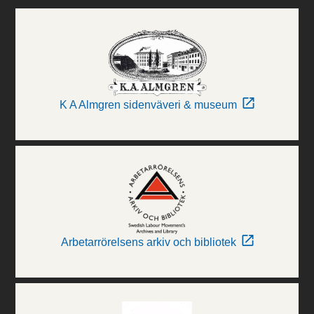
K A Almgren sidenväveri & museum
Arbetarrörelsens arkiv och bibliotek