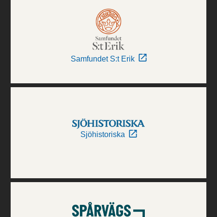
Samfundet S:t Erik
Sjöhistoriska