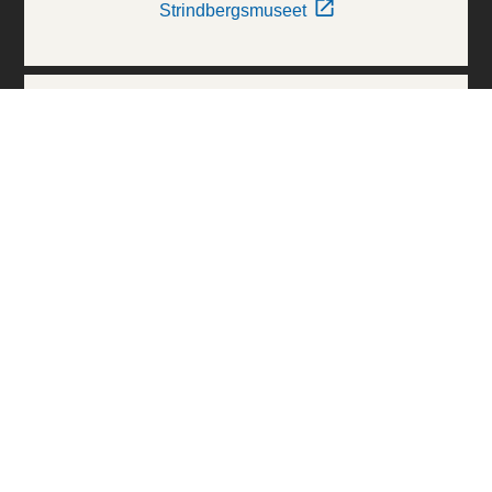
Strindbergsmuseet
Thielska Galleriet
Världskulturmuseerna