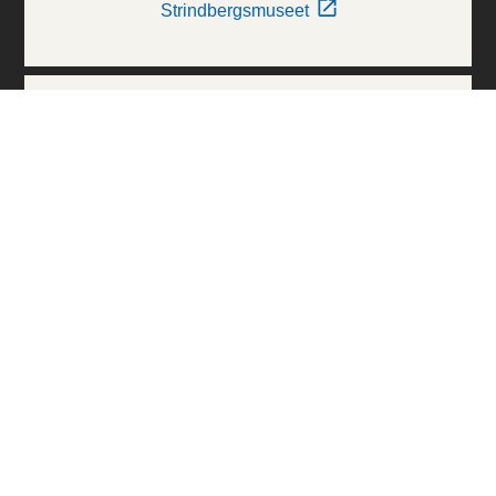
Strindbergsmuseet
Thielska Galleriet
Världskulturmuseerna