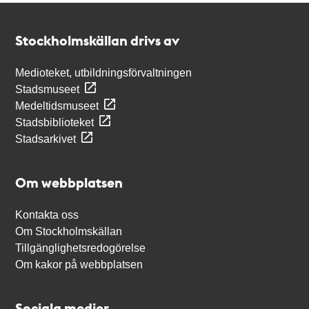
Kontakt
Stockholmskällan
Stockholmskällan drivs av
Medioteket, utbildningsförvaltningen
Stadsmuseet
Medeltidsmuseet
Stadsbiblioteket
Stadsarkivet
Om webbplatsen
Kontakta oss
Om Stockholmskällan
Tillgänglighetsredogörelse
Om kakor på webbplatsen
Sociala medier