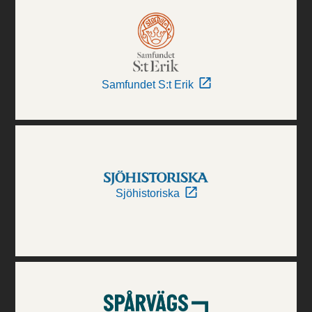
Samfundet S:t Erik
Sjöhistoriska