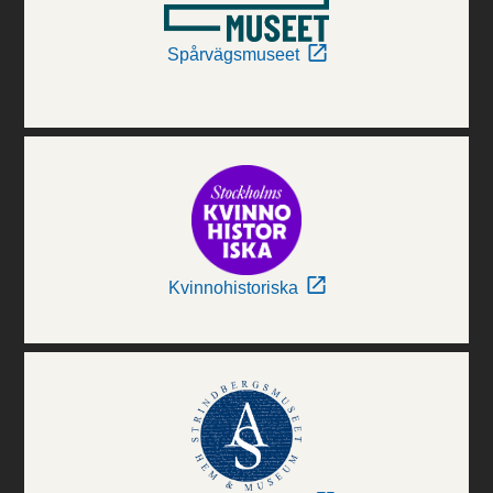
Spårvägsmuseet
Kvinnohistoriska