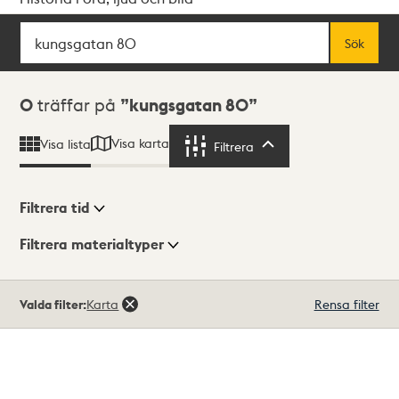
Sök
Fritextsök
Sök
Sökresultat
0
träffar på
kungsgatan 80
Visa karta
Visa lista
Filtrera
Filtrera
Filtrera tid
Filtrera materialtyper
Visningsläge
Totalt
Valda filter:
Karta
Rensa filter
0
träffar
Lista
Karta