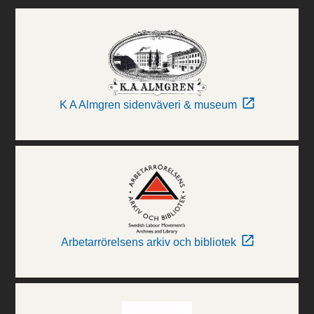
K A Almgren sidenväveri & museum
Arbetarrörelsens arkiv och bibliotek