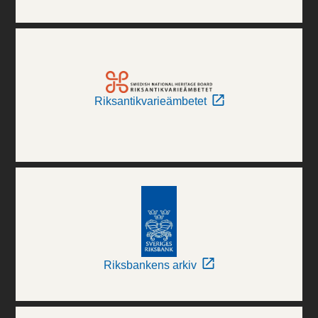
Riksantikvarieämbetet
Riksbankens arkiv