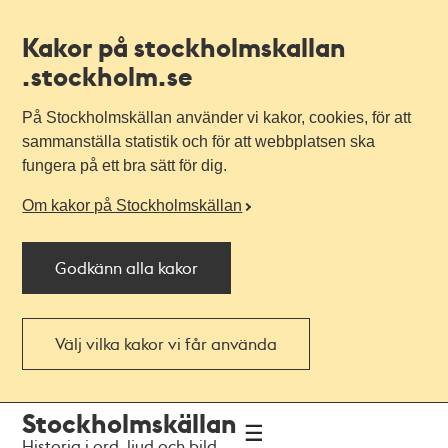
Kakor på stockholmskallan
.stockholm.se
På Stockholmskällan använder vi kakor, cookies, för att
sammanställa statistik och för att webbplatsen ska
fungera på ett bra sätt för dig.
Om kakor på Stockholmskällan
Godkänn alla kakor
Välj vilka kakor vi får använda
Till
Till
Stockholmskällan
navigationen
huvudinnehållet
Historia i ord, ljud och bild