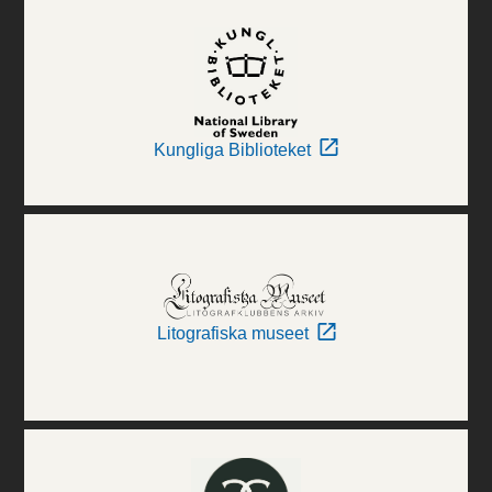
Kungliga Biblioteket
Litografiska museet