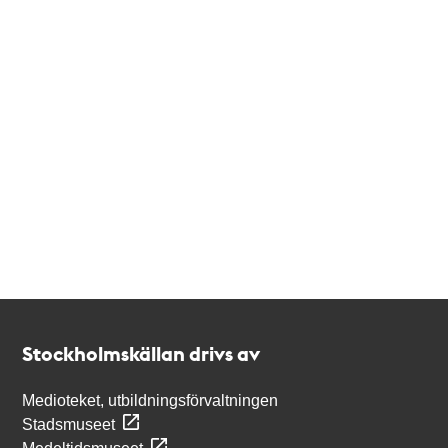
Kontakt
Stockholmskällan
Stockholmskällan drivs av
Medioteket, utbildningsförvaltningen
Stadsmuseet