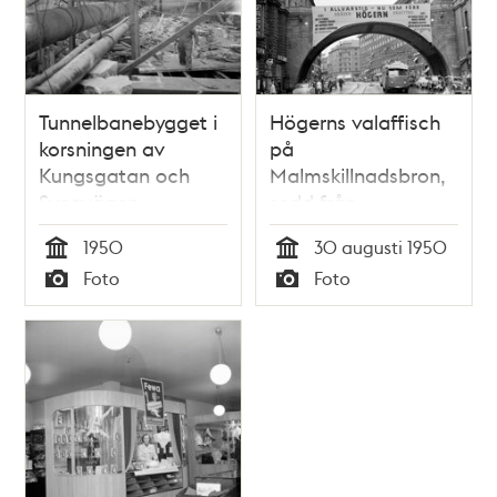
Tunnelbanebygget i
Högerns valaffisch
korsningen av
på
Kungsgatan och
Malmskillnadsbron,
Sveavägen
sedd från
Kungsgatan
1950
30 augusti 1950
Tid
Tid
Foto
Foto
Typ
Typ