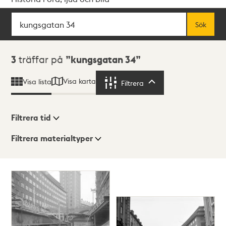
Sök
Fritextsök
Sök
Sökresultat
3
träffar på
kungsgatan 34
Visa karta
Visa lista
Filtrera
Filtrera
Filtrera tid
Filtrera materialtyper
Visningsläge
Totalt
3
träffar
Lista
Karta