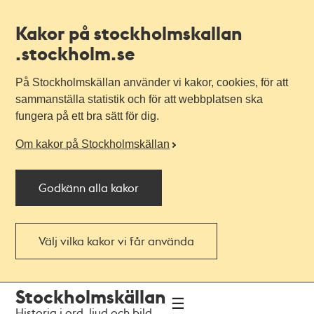
Kakor på stockholmskallan
.stockholm.se
På Stockholmskällan använder vi kakor, cookies, för att
sammanställa statistik och för att webbplatsen ska
fungera på ett bra sätt för dig.
Om kakor på Stockholmskällan
Godkänn alla kakor
Välj vilka kakor vi får använda
Till
Till
Stockholmskällan
navigationen
huvudinnehållet
Historia i ord, ljud och bild