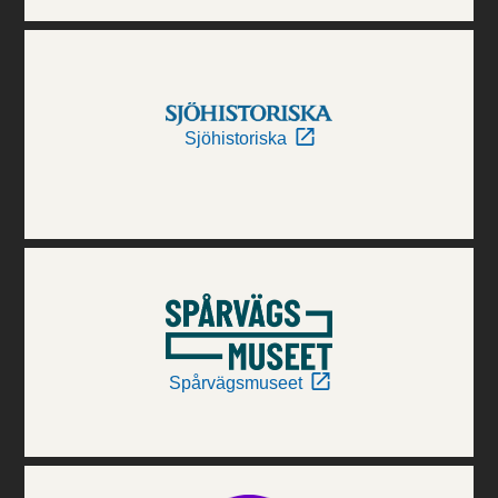
Sjöhistoriska
Spårvägsmuseet