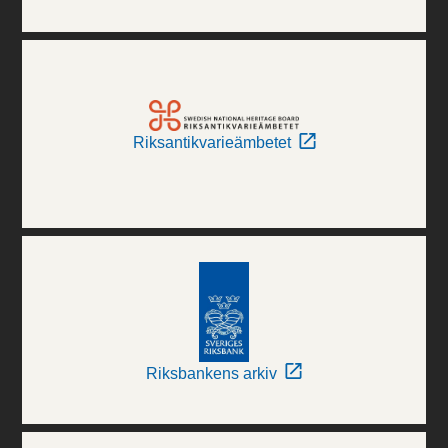
Riksantikvarieämbetet
Riksbankens arkiv