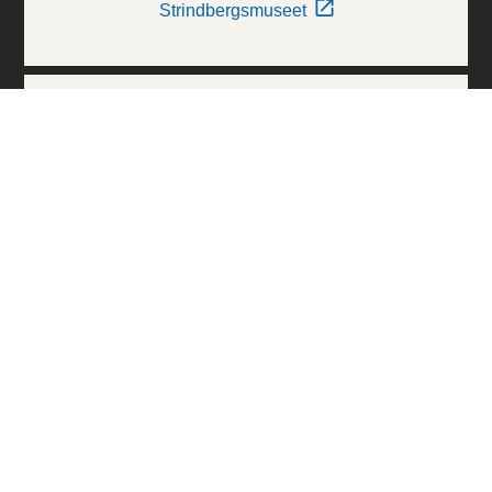
Strindbergsmuseet
Thielska Galleriet
Världskulturmuseerna