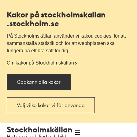
Kakor på stockholmskallan
.stockholm.se
På Stockholmskällan använder vi kakor, cookies, för att
sammanställa statistik och för att webbplatsen ska
fungera på ett bra sätt för dig.
Om kakor på Stockholmskällan
Godkänn alla kakor
Välj vilka kakor vi får använda
Till
Till
Stockholmskällan
navigationen
huvudinnehållet
Historia i ord, ljud och bild