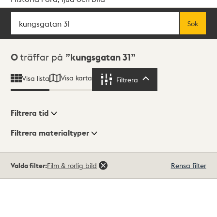
Sök
Fritextsök
Sök
Sökresultat
0
träffar på
kungsgatan 31
Visa karta
Visa lista
Filtrera
Filtrera
Filtrera tid
Filtrera materialtyper
Visningsläge
Totalt
Valda filter:
Film & rörlig bild
Rensa filter
0
träffar
Lista
Karta