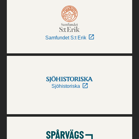
Samfundet S:t Erik
Sjöhistoriska