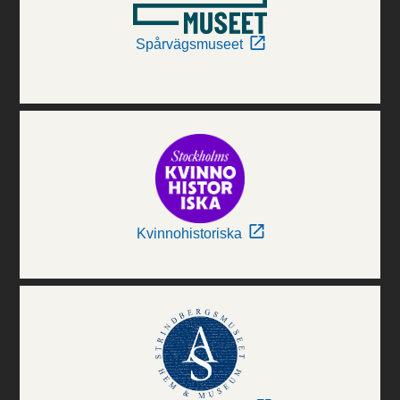
Spårvägsmuseet
Kvinnohistoriska