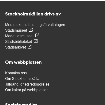
Kontakt
Stockholmskällan
Stockholmskällan drivs av
Medioteket, utbildningsförvaltningen
Stadsmuseet
Medeltidsmuseet
Stadsbiblioteket
Stadsarkivet
Om webbplatsen
Kontakta oss
Om Stockholmskällan
Tillgänglighetsredogörelse
Om kakor på webbplatsen
Sociala medier