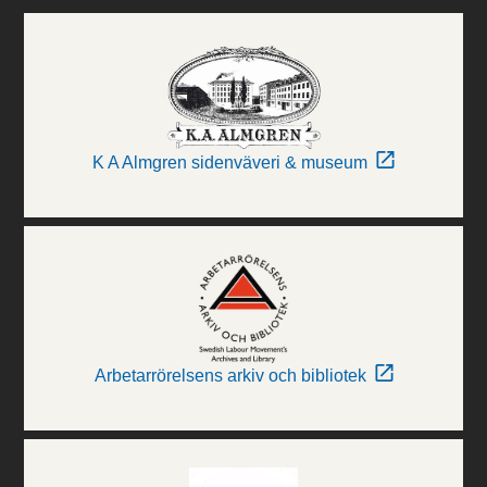
K A Almgren sidenväveri & museum
Arbetarrörelsens arkiv och bibliotek