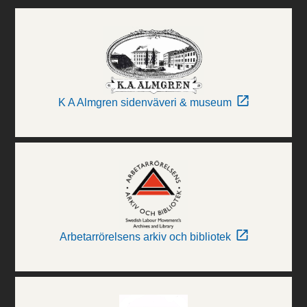
K A Almgren sidenväveri & museum
Arbetarrörelsens arkiv och bibliotek