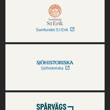
Samfundet S:t Erik
Sjöhistoriska