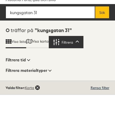
Sök
Fritextsök
Sök
Sökresultat
0
träffar på
kungsgatan 31
Visa karta
Visa lista
Filtrera
Filtrera
Filtrera tid
Filtrera materialtyper
Visningsläge
Totalt
Valda filter:
Karta
Rensa filter
0
träffar
Lista
Karta