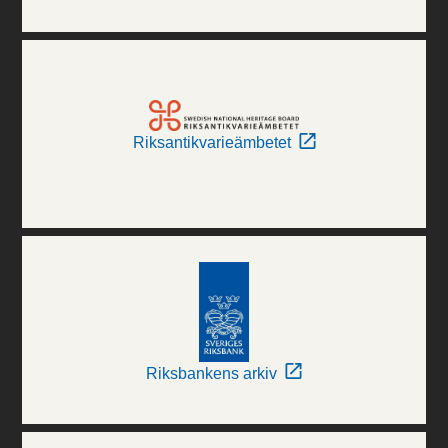
Riksantikvarieämbetet
Riksbankens arkiv