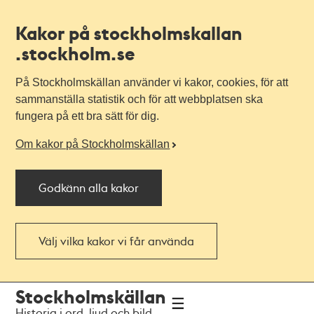
Kakor på stockholmskallan
.stockholm.se
På Stockholmskällan använder vi kakor, cookies, för att
sammanställa statistik och för att webbplatsen ska
fungera på ett bra sätt för dig.
Om kakor på Stockholmskällan
Godkänn alla kakor
Välj vilka kakor vi får använda
Till
Till
Stockholmskällan
navigationen
huvudinnehållet
Historia i ord, ljud och bild