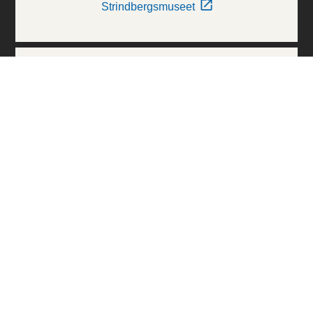
Strindbergsmuseet
Thielska Galleriet
Världskulturmuseerna