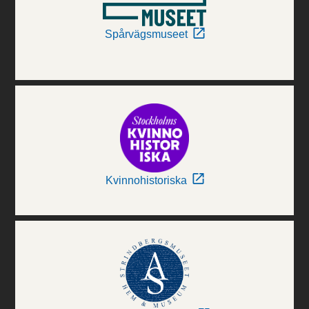
Spårvägsmuseet
Kvinnohistoriska