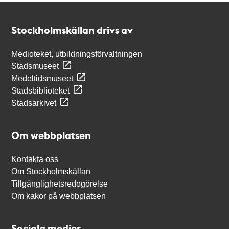
Kontakt
Stockholmskällan
Stockholmskällan drivs av
Medioteket, utbildningsförvaltningen
Stadsmuseet
Medeltidsmuseet
Stadsbiblioteket
Stadsarkivet
Om webbplatsen
Kontakta oss
Om Stockholmskällan
Tillgänglighetsredogörelse
Om kakor på webbplatsen
Sociala medier