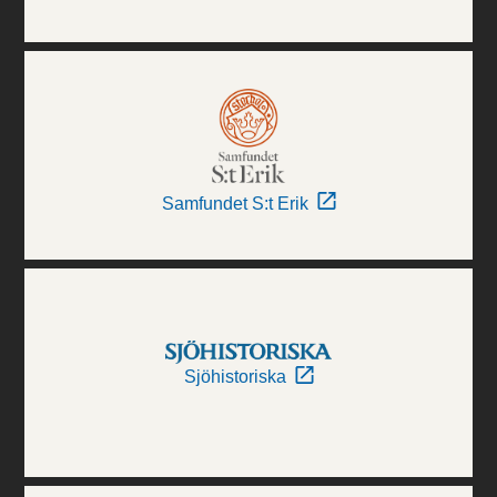
Samfundet S:t Erik
Sjöhistoriska