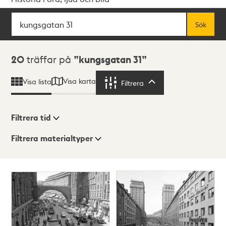
Sök
Fritextsök
Sök
Sökresultat
20
träffar på
kungsgatan 31
Visa karta
Visa lista
Filtrera
Filtrera
Filtrera tid
Filtrera materialtyper
Visningsläge
Totalt
20
träffar
Lista
Karta