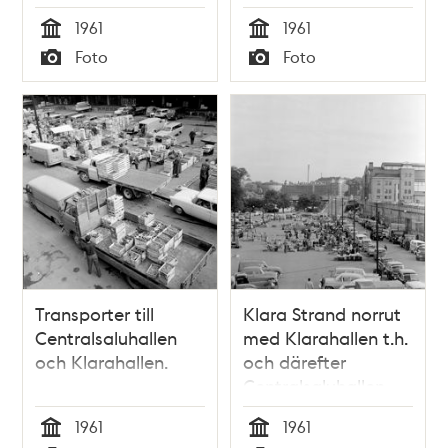
1961
1961
Tid
Tid
Foto
Foto
Typ
Typ
Transporter till
Klara Strand norrut
Centralsaluhallen
med Klarahallen t.h.
och Klarahallen.
och därefter
Centralsaluhallen.
Tidigare kv.
1961
1961
Grönsakshallen, nu