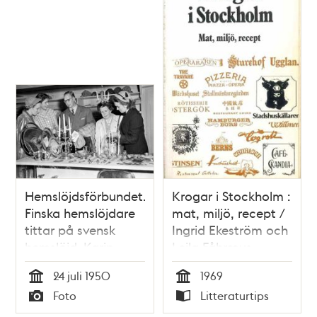
Hemslöjdsförbundet.
Krogar i Stockholm :
Finska hemslöjdare
mat, miljö, recept /
tittar på svensk
Ingrid Ekeström och
hemslöjd. Karin
Leila Fåhræus
Regner (rutig
24 juli 1950
1969
klänning) visar de
Tid
Tid
Foto
Litteraturtips
finska gästerna
Typ
Typ