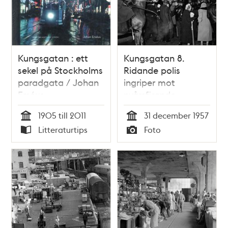
Kungsgatan : ett
Kungsgatan 8.
sekel på Stockholms
Ridande polis
paradgata / Johan
ingriper mot
Erséus
nyårsfirande
ungdomar
1905 till 2011
31 december 1957
Tid
Tid
Litteraturtips
Foto
Typ
Typ