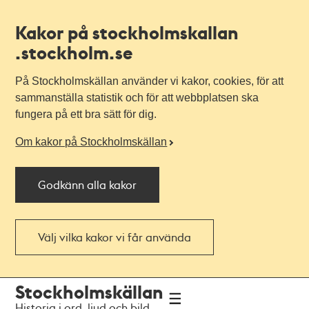
Kakor på stockholmskallan
.stockholm.se
På Stockholmskällan använder vi kakor, cookies, för att
sammanställa statistik och för att webbplatsen ska
fungera på ett bra sätt för dig.
Om kakor på Stockholmskällan
Godkänn alla kakor
Välj vilka kakor vi får använda
Till
Till
Stockholmskällan
navigationen
huvudinnehållet
Historia i ord, ljud och bild