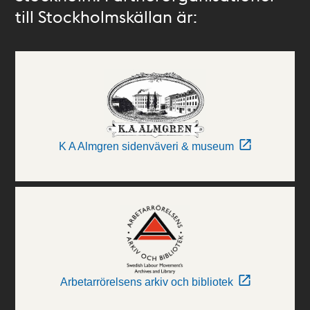
till Stockholmskällan är:
K A Almgren sidenväveri & museum
Arbetarrörelsens arkiv och bibliotek