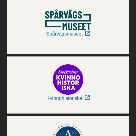
Spårvägsmuseet
Kvinnohistoriska