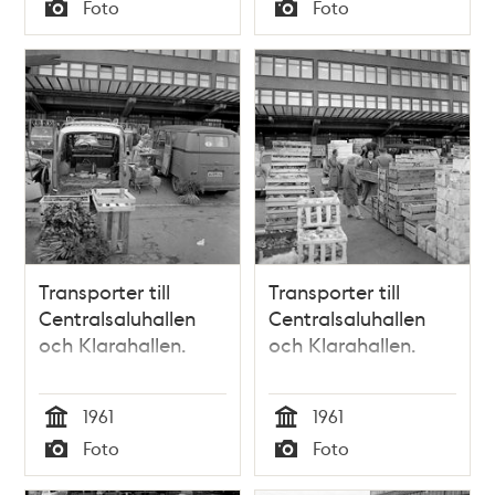
Tid
Tid
Foto
Foto
kv. Blekholmen.
Typ
Typ
Transporter till
Transporter till
Centralsaluhallen
Centralsaluhallen
och Klarahallen.
och Klarahallen.
1961
1961
Tid
Tid
Foto
Foto
Typ
Typ