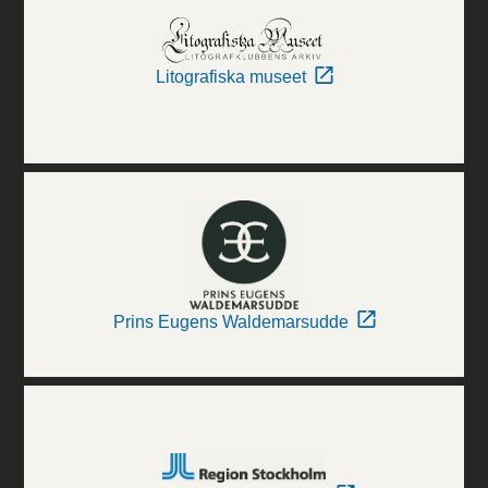
Litografiska museet
Prins Eugens Waldemarsudde