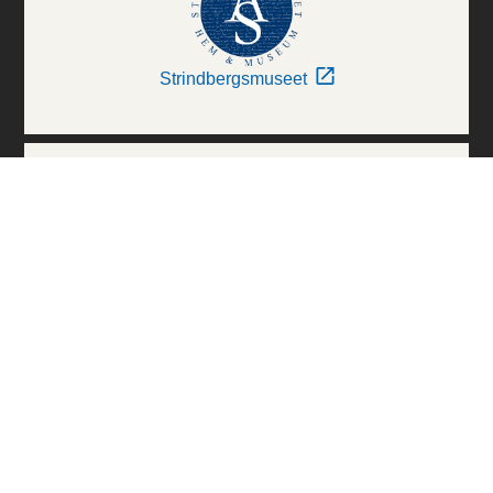
Strindbergsmuseet
Thielska Galleriet
Världskulturmuseerna