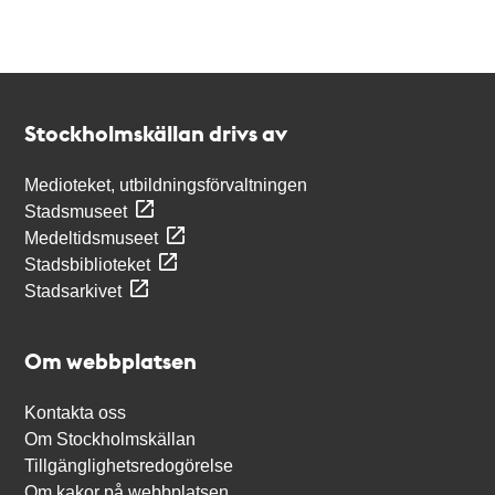
Kontakt
Stockholmskällan
Stockholmskällan drivs av
Medioteket, utbildningsförvaltningen
Stadsmuseet
Medeltidsmuseet
Stadsbiblioteket
Stadsarkivet
Om webbplatsen
Kontakta oss
Om Stockholmskällan
Tillgänglighetsredogörelse
Om kakor på webbplatsen