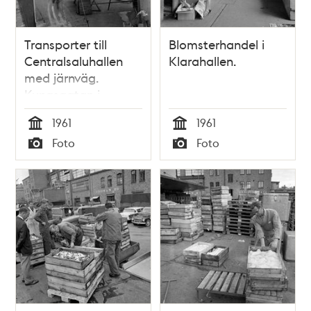
Transporter till
Blomsterhandel i
Centralsaluhallen
Klarahallen.
med järnväg.
Kungsgatan i
fonden. Nu kv.
1961
1961
Blekholmen.
Tid
Tid
Foto
Foto
Typ
Typ