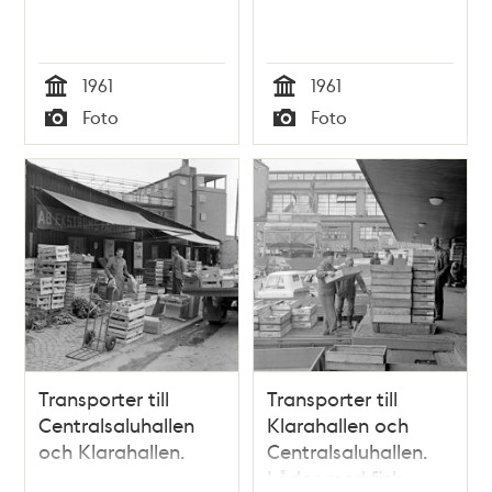
1961
1961
Tid
Tid
Foto
Foto
Typ
Typ
Transporter till
Transporter till
Centralsaluhallen
Klarahallen och
och Klarahallen.
Centralsaluhallen.
Lådor med fisk.