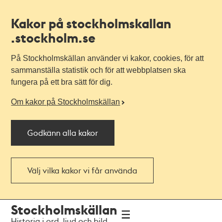
Kakor på stockholmskallan
.stockholm.se
På Stockholmskällan använder vi kakor, cookies, för att
sammanställa statistik och för att webbplatsen ska
fungera på ett bra sätt för dig.
Om kakor på Stockholmskällan
Godkänn alla kakor
Välj vilka kakor vi får använda
Till
Till
Stockholmskällan
navigationen
huvudinnehållet
Historia i ord, ljud och bild