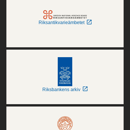
Riksantikvarieämbetet
Riksbankens arkiv