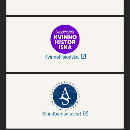
Kvinnohistoriska
Strindbergsmuseet