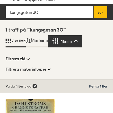
Sök
Fritextsök
Sök
Sökresultat
1
träff på
kungsgatan 30
Visa karta
Visa lista
Filtrera
Filtrera
Filtrera tid
Filtrera materialtyper
Visningsläge
Totalt
Valda filter:
Ljud
Rensa filter
1
träffar
Lista
Karta