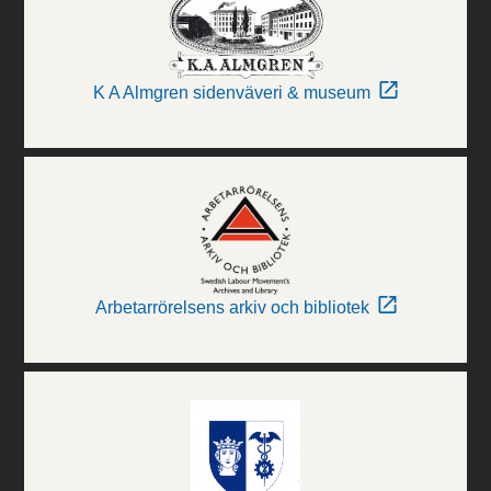
K A Almgren sidenväveri & museum
Arbetarrörelsens arkiv och bibliotek