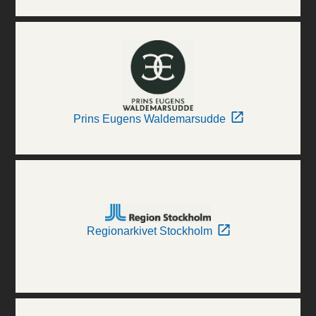
Prins Eugens Waldemarsudde
Regionarkivet Stockholm