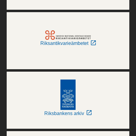
Riksantikvarieämbetet
Riksbankens arkiv