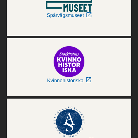
Spårvägsmuseet
Kvinnohistoriska