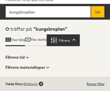
Sök
Fritextsök
Sök
Sökresultat
0
träffar på
kungsbroplan
Visa karta
Visa lista
Filtrera
Filtrera
Filtrera tid
Filtrera materialtyper
Visningsläge
Totalt
Valda filter:
Bildkonst
Rensa filter
0
träffar
Lista
Karta