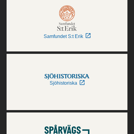
Samfundet S:t Erik
Sjöhistoriska