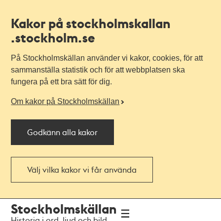
Kakor på stockholmskallan
.stockholm.se
På Stockholmskällan använder vi kakor, cookies, för att
sammanställa statistik och för att webbplatsen ska
fungera på ett bra sätt för dig.
Om kakor på Stockholmskällan
Godkänn alla kakor
Välj vilka kakor vi får använda
Till
Till
Stockholmskällan
navigationen
huvudinnehållet
Historia i ord, ljud och bild