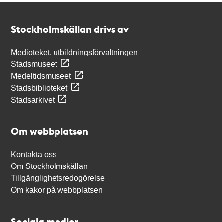
Kontakt
Stockholmskällan
Stockholmskällan drivs av
Medioteket, utbildningsförvaltningen
Stadsmuseet
Medeltidsmuseet
Stadsbiblioteket
Stadsarkivet
Om webbplatsen
Kontakta oss
Om Stockholmskällan
Tillgänglighetsredogörelse
Om kakor på webbplatsen
Sociala medier