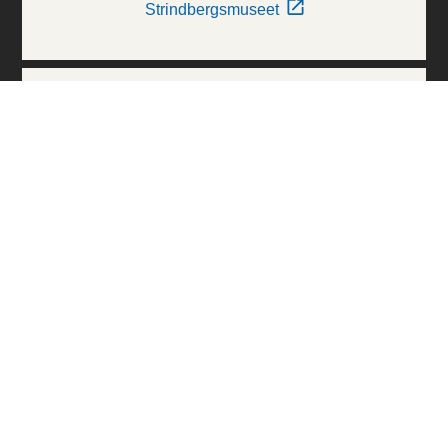
Strindbergsmuseet
Thielska Galleriet
Världskulturmuseerna