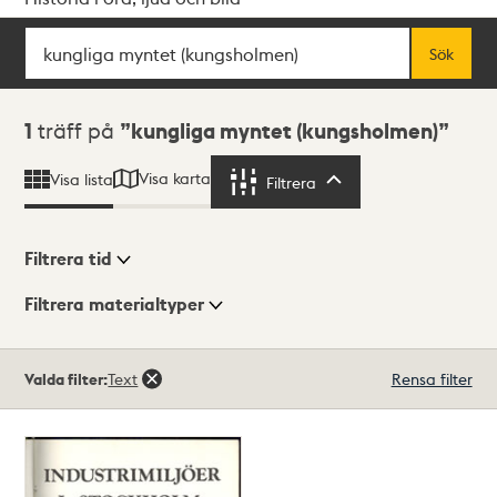
Sök
Fritextsök
Sök
Sökresultat
1
träff på
kungliga myntet (kungsholmen)
Visa karta
Visa lista
Filtrera
Filtrera
Filtrera tid
Filtrera materialtyper
Visningsläge
Totalt
Valda filter:
Text
Rensa filter
1
träffar
Lista
Karta