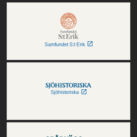
Samfundet S:t Erik
Sjöhistoriska