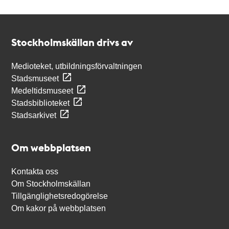
Kontakt
Stockholmskällan
Stockholmskällan drivs av
Medioteket, utbildningsförvaltningen
Stadsmuseet
Medeltidsmuseet
Stadsbiblioteket
Stadsarkivet
Om webbplatsen
Kontakta oss
Om Stockholmskällan
Tillgänglighetsredogörelse
Om kakor på webbplatsen