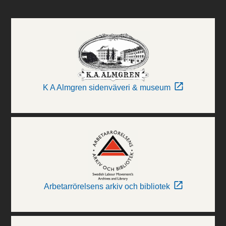
K A Almgren sidenväveri & museum
Arbetarrörelsens arkiv och bibliotek