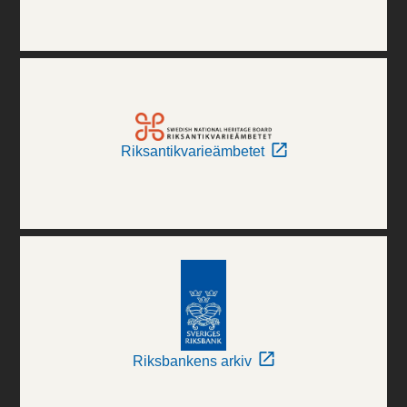
Riksantikvarieämbetet
Riksbankens arkiv