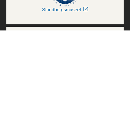
Strindbergsmuseet
Thielska Galleriet
Världskulturmuseerna