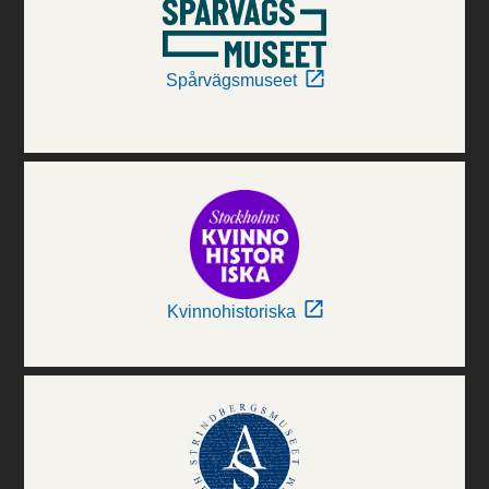
Spårvägsmuseet
Kvinnohistoriska