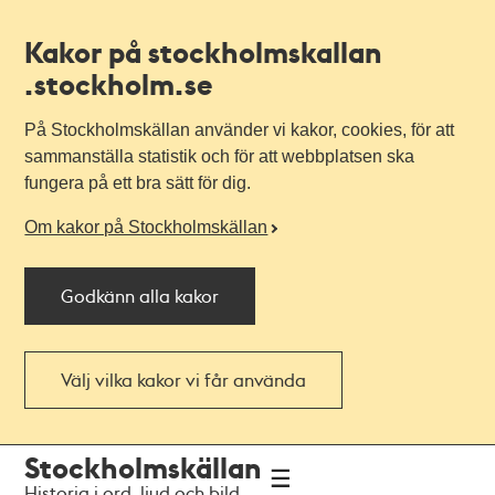
Kakor på stockholmskallan
.stockholm.se
På Stockholmskällan använder vi kakor, cookies, för att
sammanställa statistik och för att webbplatsen ska
fungera på ett bra sätt för dig.
Om kakor på Stockholmskällan
Godkänn alla kakor
Välj vilka kakor vi får använda
Till
Till
Stockholmskällan
navigationen
huvudinnehållet
Historia i ord, ljud och bild