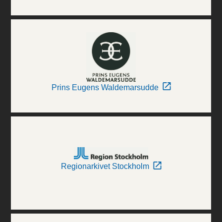
Prins Eugens Waldemarsudde
Regionarkivet Stockholm