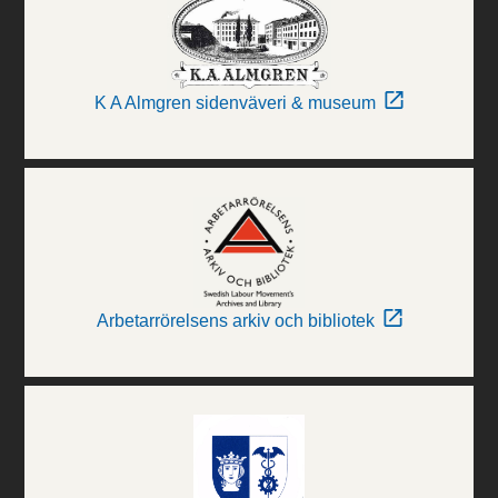
K A Almgren sidenväveri & museum
Arbetarrörelsens arkiv och bibliotek