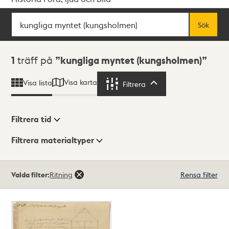
Sök
Fritextsök
Sök
Sökresultat
1
träff på
kungliga myntet (kungsholmen)
Visa karta
Visa lista
Filtrera
Filtrera
Filtrera tid
Filtrera materialtyper
Visningsläge
Totalt
Valda filter:
Ritning
Rensa filter
1
träffar
Lista
Karta