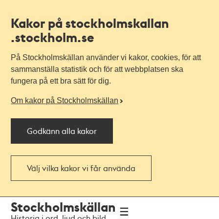
Kakor på stockholmskallan
.stockholm.se
På Stockholmskällan använder vi kakor, cookies, för att
sammanställa statistik och för att webbplatsen ska
fungera på ett bra sätt för dig.
Om kakor på Stockholmskällan
Godkänn alla kakor
Välj vilka kakor vi får använda
Till
Till
Stockholmskällan
navigationen
huvudinnehållet
Historia i ord, ljud och bild