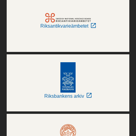
Riksantikvarieämbetet
Riksbankens arkiv