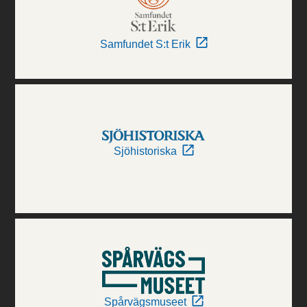
Samfundet S:t Erik
Sjöhistoriska
Spårvägsmuseet