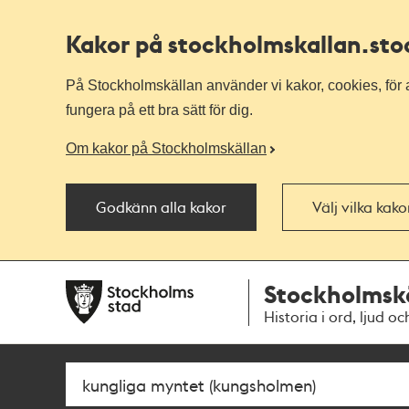
Kakor på stockholmskallan
.st
På Stockholmskällan använder vi kakor, cookies, för a
fungera på ett bra sätt för dig.
Om kakor på Stockholmskällan
Godkänn alla kakor
Välj vilka kak
Till
Till
Stockholmsk
navigationen
huvudinnehållet
Historia i ord, ljud oc
Sök
Fritextsök