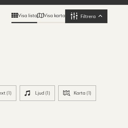
Visa karta
Visa lista
Filtrera
Filtrera
ext
(
1
)
Ljud
(
1
)
Karta
(
1
)