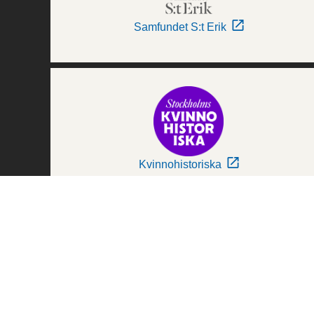
Samfundet S:t Erik
Kvinnohistoriska
Världskulturmuseerna