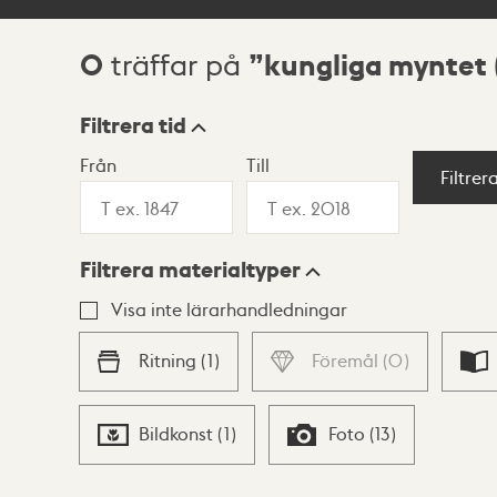
0
kungliga myntet
träffar på
Sökresultat
Filtrera tid
Från
Till
Visningsläge
Filtrer
Filtrera materialtyper
Lista
Karta
Visa inte lärarhandledningar
Ritning
(
1
)
Föremål
(
0
)
Bildkonst
(
1
)
Foto
(
13
)