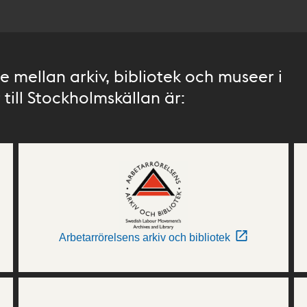
 mellan arkiv, bibliotek och museer i
till Stockholmskällan är:
Arbetarrörelsens arkiv och bibliotek