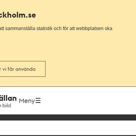
ockholm.se
tt sammanställa statistik och för att webbplatsen ska
or vi får använda
ällan
Meny
h bild