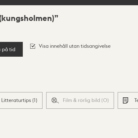
 (kungsholmen)
Visa innehåll utan tidsangivelse
a på tid
Litteraturtips
(
1
)
Film & rörlig bild
(
0
)
T