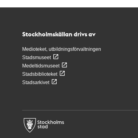
Kontakt
Stockholmskällan
Stockholmskällan drivs av
Medioteket, utbildningsförvaltningen
Stadsmuseet
Medeltidsmuseet
Stadsbiblioteket
Stadsarkivet