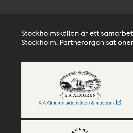
Stockholmskällan är ett samarbete
Stockholm. Partnerorganisationer 
K A Almgren sidenväveri & museum