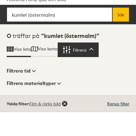
Sök
Fritextsök
Sök
Sökresultat
0
träffar på
kumlet (östermalm)
Visa karta
Visa lista
Filtrera
Filtrera
Filtrera tid
Filtrera materialtyper
Visningsläge
Totalt
Valda filter:
Film & rörlig bild
Rensa filter
0
träffar
Lista
Karta