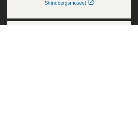
Strindbergsmuseet
Thielska Galleriet
Världskulturmuseerna