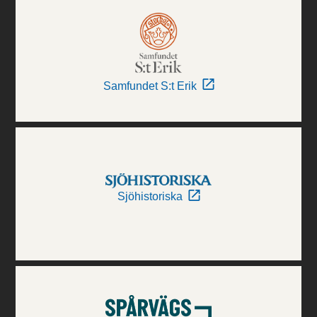
Samfundet S:t Erik
Sjöhistoriska