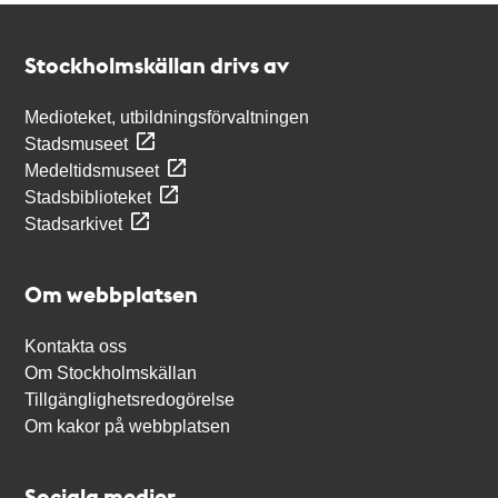
Kontakt
Stockholmskällan
Stockholmskällan drivs av
Medioteket, utbildningsförvaltningen
Stadsmuseet
Medeltidsmuseet
Stadsbiblioteket
Stadsarkivet
Om webbplatsen
Kontakta oss
Om Stockholmskällan
Tillgänglighetsredogörelse
Om kakor på webbplatsen
Sociala medier