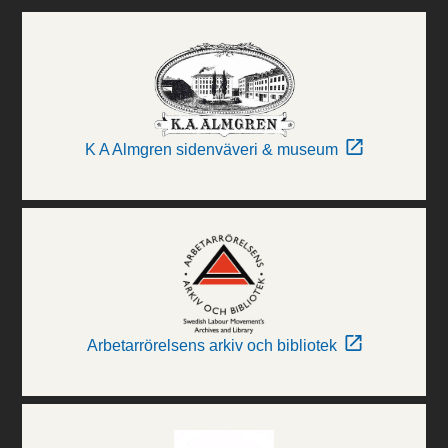
K A Almgren sidenväveri & museum
Arbetarrörelsens arkiv och bibliotek