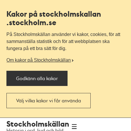
Kakor på stockholmskallan
.stockholm.se
På Stockholmskällan använder vi kakor, cookies, för att
sammanställa statistik och för att webbplatsen ska
fungera på ett bra sätt för dig.
Om kakor på Stockholmskällan
Godkänn alla kakor
Välj vilka kakor vi får använda
Till
Till
Stockholmskällan
navigationen
huvudinnehållet
Historia i ord, ljud och bild