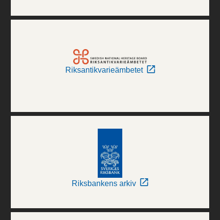
Riksantikvarieämbetet
Riksbankens arkiv