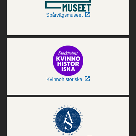
Spårvägsmuseet
Kvinnohistoriska